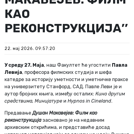
КАО
РЕКОНСТРУКЦИЈА’’
22. мај 2026. 09:57:20
У среду 27. Маја
, наш Факултет ће угостити
Павла
Левија
, професора филмских студија и шефа
катедре за историју уметности и уметничке праксе
на универзитету Станфорд, САД. Павле Леви је и
аутор бројних књига, између осталих:
Кино другим
средствима, Минијатуре
и
Hypnos in Cineland
.
Предавање
Душан Макавејев: Филм као
реконструкција
засновано је на недавним
архивским открићима, и представиће досад