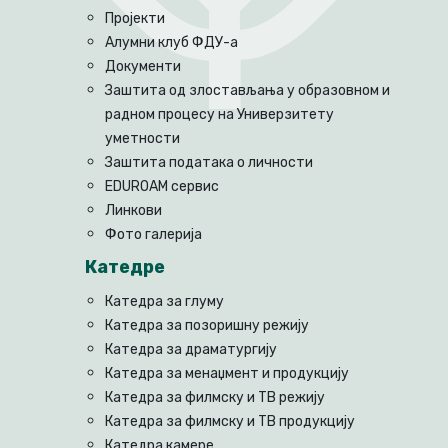
Пројекти
Алумни клуб ФДУ-а
Документи
Заштита од злостављања у образовном и
радном процесу на Универзитету
уметности
Заштита података о личности
EDUROAM сервис
Линкови
Фото галерија
Катедре
Катедра за глуму
Катедра за позоришну режију
Катедра за драматургију
Катедра за менаџмент и продукцију
Катедра за филмску и ТВ режију
Катедра за филмску и ТВ продукцију
Катедра камере