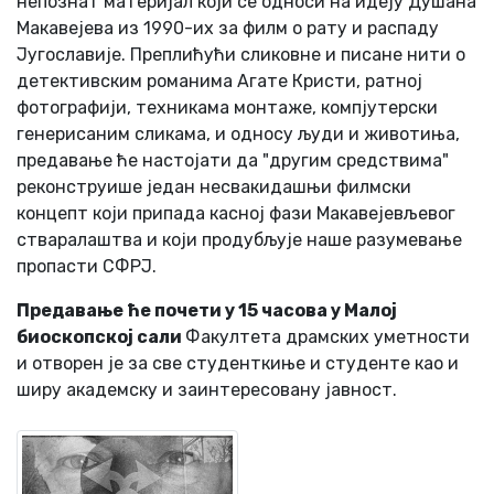
непознат материјал који се односи на идеју Душана
Макавејева из 1990-их за филм о рату и распаду
Југославије. Преплићући сликовне и писане нити о
детективским романима Агате Кристи, ратној
фотографији, техникама монтаже, компјутерски
генерисаним сликама, и односу људи и животиња,
предавање ће настојати да "другим средствима"
реконструише један несвакидашњи филмски
концепт који припада касној фази Макавејевљевог
стваралаштва и који продубљује наше разумевање
пропасти СФРЈ.
Предавање ће почети у 15 часова у Малој
биоскопској сали
Факултета драмских уметности
и отворен је за све студенткиње и студенте као и
ширу академску и заинтересовану јавност.