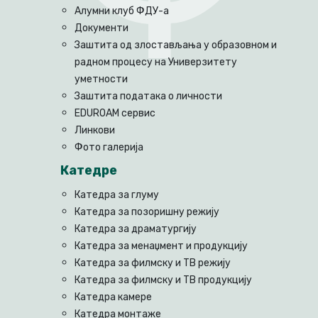
Алумни клуб ФДУ-а
Документи
Заштита од злостављања у образовном и
радном процесу на Универзитету
уметности
Заштита података о личности
EDUROAM сервис
Линкови
Фото галерија
Катедре
Катедра за глуму
Катедра за позоришну режију
Катедра за драматургију
Катедра за менаџмент и продукцију
Катедра за филмску и ТВ режију
Катедра за филмску и ТВ продукцију
Катедра камере
Катедра монтаже