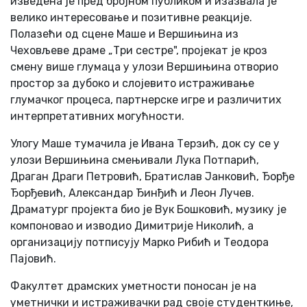
изведена је пред бројном публиком и изазвала је
велико интересовање и позитивне реакције.
Полазећи од сцене Маше и Вершињина из
Чеховљеве драме „Три сестре", пројекат је кроз
смену више глумаца у улози Вершињина отворио
простор за дубоко и слојевито истраживање
глумачког процеса, партнерске игре и различитих
интерпретативних могућности.
Улогу Маше тумачила је Ивана Терзић, док су се у
улози Вершињина смењивали Лука Потпарић,
Драган Драги Петровић, Братислав Јанковић, Ђорђе
Ђорђевић, Александар Ђинђић и Леон Лучев.
Драматург пројекта био је Вук Бошковић, музику је
компоновао и изводио Димитрије Николић, а
организацију потписују Марко Рибић и Теодора
Пајовић.
Факултет драмских уметности поносан је на
уметнички и истраживачки рад своје студенткиње,