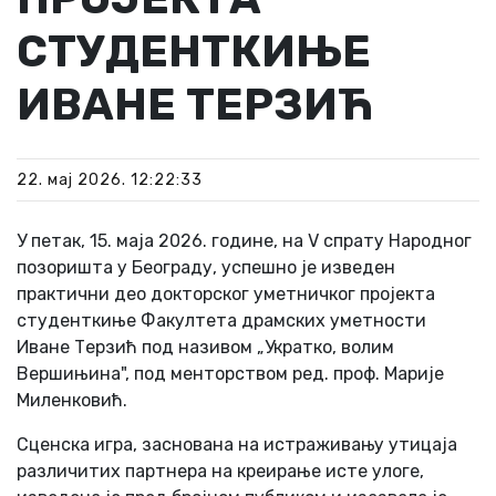
СТУДЕНТКИЊЕ
ИВАНЕ ТЕРЗИЋ
22. мај 2026. 12:22:33
У петак, 15. маја 2026. године, на V спрату Народног
позоришта у Београду, успешно је изведен
практични део докторског уметничког пројекта
студенткиње Факултета драмских уметности
Иване Терзић под називом „Укратко, волим
Вершињина", под менторством ред. проф. Марије
Миленковић.
Сценска игра, заснована на истраживању утицаја
различитих партнера на креирање исте улоге,