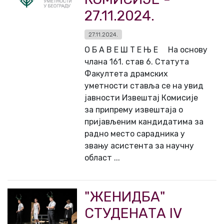
27.11.2024.
27.11.2024.
О Б А В Е Ш Т Е Њ Е На основу
члана 161. став 6. Статута
Факултета драмских
уметности ставља се на увид
јавности Извештај Комисије
за припрему извештаја о
пријављеним кандидатима за
радно место сарадника у
звању асистента за научну
област ...
"ЖЕНИДБА"
СТУДЕНАТА IV