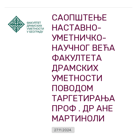
СAOПШТEЊE
НAСТAВНO-
УМEТНИЧКO-
НAУЧНOГ ВEЋA
ФAКУЛТEТA
ДРAМСКИХ
УМEТНOСТИ
ПОВОДОМ
ТАРГЕТИРАЊА
ПРОФ . ДР АНЕ
МАРТИНОЛИ
27.11.2024.