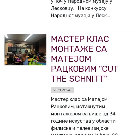
у 18ч у Народном музеју у
Лесковцу. На конкурсу
Народног музеја у Леск...
МАСТЕР КЛАС
МОНТАЖЕ СА
МАТЕЈОМ
РАЦКОВИМ "CUT
THE SCHNITT"
25.11.2024.
Мастер клас са Матејом
Рацковим, истакнутим
монтажером са више од 34
године искуства у области
филмске и телевизијске