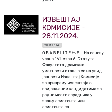
ИЗВЕШТАЈ
КОМИСИЈЕ -
28.11.2024.
28.11.2024.
О Б А В Е Ш Т Е Њ Е На основу
члана 161. став 6. Статута
Факултета драмских
уметности ставља се на увид
јавности Извештај Комисије
за припрему извештаја о
пријављеним кандидатима за
радно место сарадника у
звању асистента или
асистента са ...