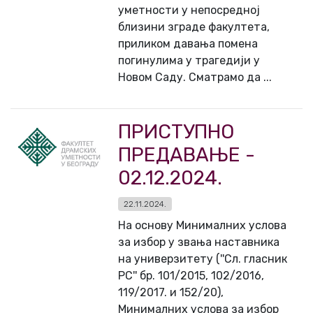
уметности у непосредној
близини зграде факултета,
приликом давања помена
погинулима у трагедији у
Новом Саду. Сматрамо да ...
ПРИСТУПНО
ПРЕДАВАЊЕ -
02.12.2024.
22.11.2024.
На основу Минималних услова
за избор у звања наставника
на универзитету (''Сл. гласник
РС'' бр. 101/2015, 102/2016,
119/2017. и 152/20),
Минималних услова за избор