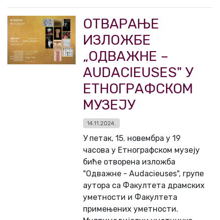
ОТВАРАЊЕ
ИЗЛОЖБЕ
„ОДВАЖНЕ –
AUDACIEUSES" У
ЕТНОГРАФСКОМ
МУЗЕЈУ
14.11.2024.
У петак, 15. новембра у 19
часова у Етнографском музеју
биће отворена изложба
"Одважне - Audacieuses", групе
аутора са Факултета драмских
уметности и Факултета
примењених уметности.