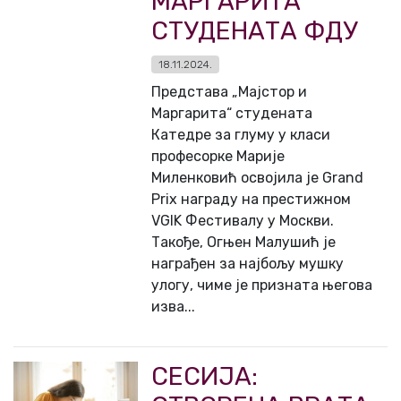
МАРГАРИТА“
СТУДЕНАТА ФДУ
18.11.2024.
Представа „Мајстор и
Маргарита“ студената
Катедре за глуму у класи
професорке Марије
Миленковић освојила је Grand
Prix награду на престижном
VGIK Фестивалу у Москви.
Такође, Огњен Малушић је
награђен за најбољу мушку
улогу, чиме је призната његова
изва...
СЕСИЈА: