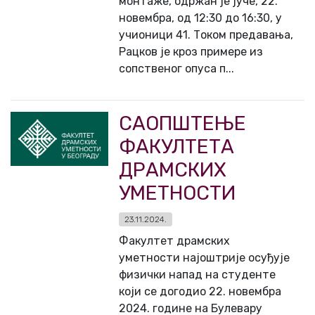
монтаже, одржан је јуче, 22.
новембра, од 12:30 до 16:30, у
учионици 41. Током предавања,
Рацков је кроз примере из
сопственог опуса п...
САОПШТЕЊЕ
ФАКУЛТЕТА
ДРАМСКИХ
УМЕТНОСТИ
23.11.2024.
Факултет драмских
уметности најоштрије осуђује
физички напад на студенте
који се догодио 22. новембра
2024. године на Булевару