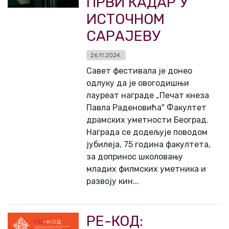
ПРВИ КАДАР У
ИСТОЧНОМ
САРАЈЕВУ
26.11.2024.
Савет фестивала је донео
одлуку да је овогодишњи
лауреат награде „Печат кнеза
Павла Раденовића" Факултет
драмских уметности Београд.
Награда се додељује поводом
јубилеја, 75 година факултета,
за допринос школовању
младих филмских уметника и
развоју кин...
РЕ-КОД: