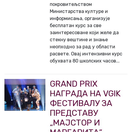
покровитељством
Министарства културе и
информисања, организује
бесплатан курс за све
заинтересоване који желе да
стекну вештине и знање
неопходно за рад у области
расвете. Овај интензивни курс
обухвата 80 школских часов...
GRAND PRIX
НАГРАДА НА VGIK
ФЕСТИВАЛУ ЗА
ПРЕДСТАВУ
„МАЈСТОР И