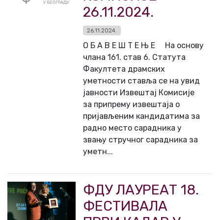
26.11.2024.
26.11.2024.
О Б А В Е Ш Т Е Њ Е На основу
члана 161. став 6. Статута
Факултета драмских
уметности ставља се на увид
јавности Извештај Комисије
за припрему извештаја о
пријављеним кандидатима за
радно место сарадника у
звању стручног сарадника за
уметн...
ФДУ ЛАУРЕАТ 18.
ФЕСТИВАЛА