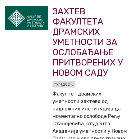
ЗАХТЕВ
ФАКУЛТЕТА
ДРАМСКИХ
УМЕТНОСТИ ЗА
ОСЛОБАЂАЊЕ
ПРИТВОРЕНИХ У
НОВОМ САДУ
19.11.2024.
Факултет драмских
уметности захтева од
надлежних институција да
моментално ослободе Рељу
Станојевића, студента
Академије уметности у Новом
Саду, као и све друге грађане