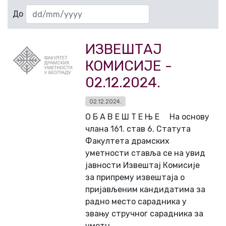
До
ИЗВЕШТАЈ
КОМИСИЈЕ -
02.12.2024.
02.12.2024.
О Б А В Е Ш Т Е Њ Е На основу
члана 161. став 6. Статута
Факултета драмских
уметности ставља се на увид
јавности Извештај Комисије
за припрему извештаја о
пријављеним кандидатима за
радно место сарадника у
звању стручног сарадника за
уметн...