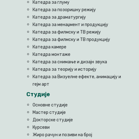
Катедра за глуму
Катедра за позоришну режију
Катедра за драматургију
Катедра за менаџмент и продукцију
Катедра за филмску и ТВ режију
Катедра за филмску и ТВ продукцију
Катедра камере
Катедра монтаже
Катедра за снимање и дизајн звука
Катедра за теорију и историју
Катедра за Визуелне ефекте, анимацију и
гејм арт
Студије
Основне студије
Мастер студије
Докторске студије
Курсеви
Жиро рачун и позиви на број