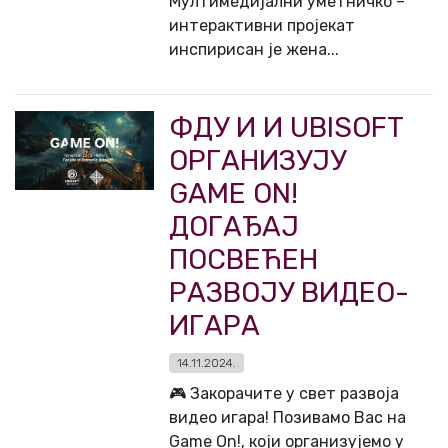
Мултимедијални уметничко –
интерактивни пројекат
инспирисан је жена...
ФДУ И И UBISOFT
ОРГАНИЗУЈУ
GAME ON!
ДОГАЂАЈ
ПОСВЕЋЕН
РАЗВОЈУ ВИДЕО-
ИГАРА
14.11.2024.
🎮 Закорачите у свет развоја
видео игара! Позивамо Вас на
Game On!, који организујемо у