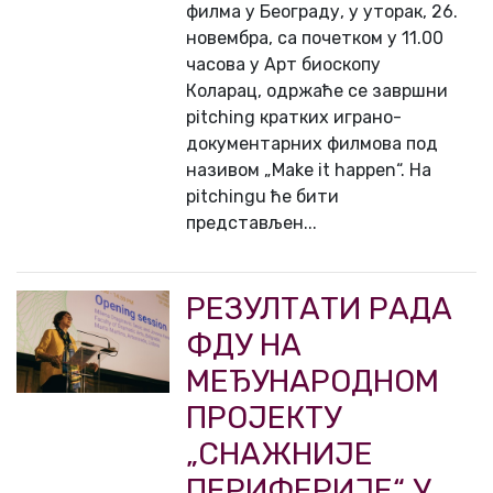
филма у Београду, у уторак, 26.
новембра, са почетком у 11.00
часова у Арт биоскопу
Коларац, одржаће се завршни
pitching кратких игранo-
документарних филмова под
називом „Make it happen“. На
pitchingu ће бити
представљен...
РЕЗУЛТАТИ РАДА
ФДУ НА
МЕЂУНАРОДНОМ
ПРОЈЕКТУ
„СНАЖНИЈЕ
ПЕРИФЕРИЈЕ“ У