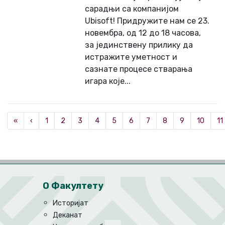
сарадњи са компанијом
Ubisoft! Придружите нам се 23.
новембра, од 12 до 18 часова,
за јединствену прилику да
истражите уметност и
сазнате процесе стварања
игара које...
«
‹
1
2
3
4
5
6
7
8
9
10
11
О Факултету
Историјат
Деканат