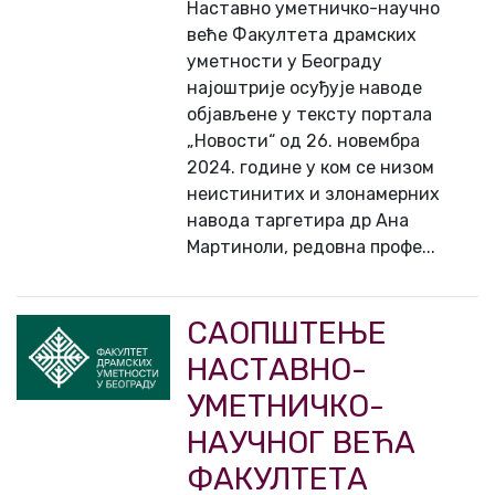
Наставно уметничко-научно
веће Факултета драмских
уметности у Београду
најоштрије осуђује наводе
објављене у тексту портала
„Новости“ од 26. новембра
2024. године у ком се низом
неистинитих и злонамерних
навода таргетира др Ана
Мартиноли, редовна профе...
СAOПШТEЊE
НAСТAВНO-
УМEТНИЧКO-
НAУЧНOГ ВEЋA
ФAКУЛТEТA