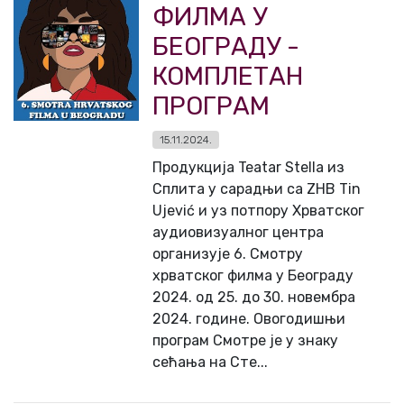
ФИЛМА У
БЕОГРАДУ -
КОМПЛЕТАН
ПРОГРАМ
15.11.2024.
Продукција Teatar Stella из
Сплита у сарадњи са ZHB Tin
Ujević и уз потпору Хрватског
аудиовизуалног центра
организује 6. Смотру
хрватског филма у Београду
2024. од 25. до 30. новембра
2024. године. Овогодишњи
програм Смотре је у знаку
сећања на Сте...