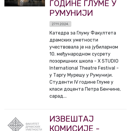
ГОДИНЕ ГЛУМЕ У
РУМУНИЈИ
27.11.2024.
Катедра за Глуму Факултета
драмских уметности
учествовала је на јубиларном
10. међународном сусрету
позоришних школа - Х STUDIO
International Theatre Festival -
у Таргу Мурешу у Румунији.
Студенти IV године Глуме у
класи доцента Петра Бенчине,
сарад...
ИЗВЕШТАЈ
КОМИСИЈЕ -