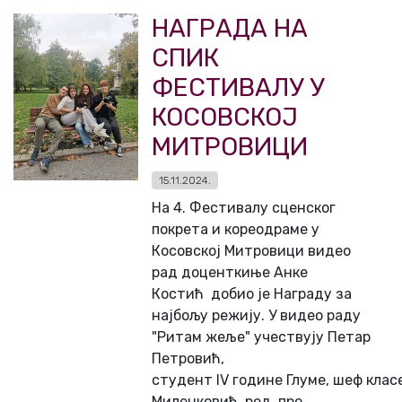
НАГРАДА НА
СПИК
ФЕСТИВАЛУ У
КОСОВСКОЈ
МИТРОВИЦИ
15.11.2024.
На 4. Фестивалу сценског
покрета и кореодраме у
Косовској Митровици видео
рад доценткиње Анке
Костић добио је Награду за
најбољу режију. У видео раду
"Ритам жеље" учествују Петар
Петровић,
студент IV године Глуме, шеф клас
Миленковић, ред. про...