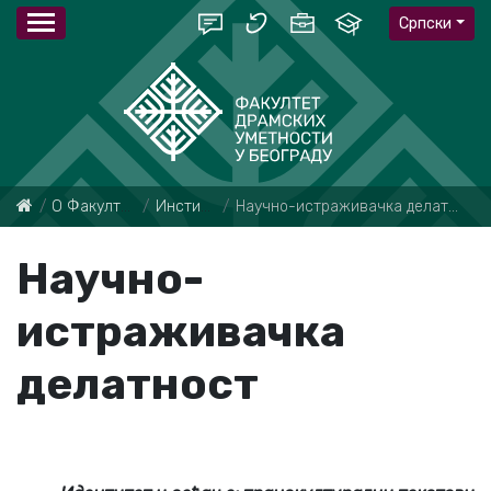
Српски
О Факултету
Институт
Нaучнo-истрaживaчкa дeлaтнoст
Нaучнo-
истрaживaчкa
дeлaтнoст