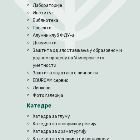
Лабораторије
Институт
Библиотека
Пројекти
Алумни клуб ФДУ-а
Документи
Заштита од злостављања у образовном и
радном процесу на Универзитету
уметности
Заштита података о личности
EDUROAM сервис
Линкови
Фото галерија
Катедре
Катедра за глуму
Катедра за позоришну режију
Катедра за драматургију
Катедра за менаџмент и продукцију