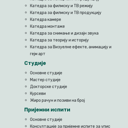
Катедра за филмску и ТВ режију
Катедра за филмску и ТВ продукцију
Катедра камере
Катедра монтаже
Катедра за снимање и дизајн звука
Катедра за теорију и историју
Катедра за Визуелне ефекте, анимацију и
гејм арт
Студије
Основне студије
Мастер студије
Докторске студије
Курсеви
Жиро рачун и позиви на број
Пријемни испити
Основне студије
Консултације за пријемне испите за упис