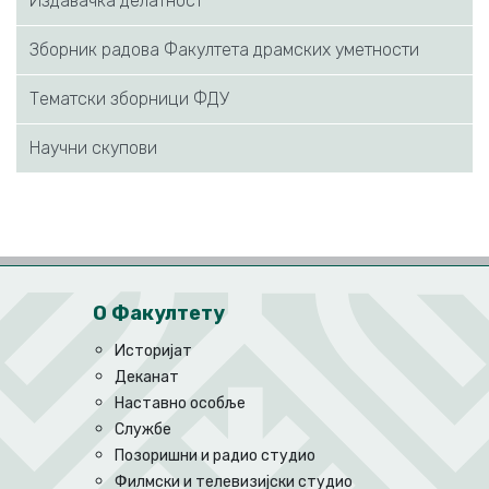
Издaвaчкa дeлaтнoст
Збoрник рaдoвa Фaкултeтa дрaмских умeтнoсти
Тематски зборници ФДУ
Научни скупови
О Факултету
Историјат
Деканат
Наставно особље
Службе
Позоришни и радио студио
Филмски и телевизијски студио