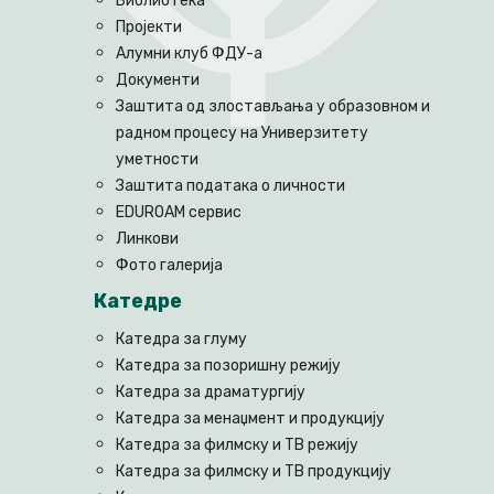
Библиотека
Пројекти
Алумни клуб ФДУ-а
Документи
Заштита од злостављања у образовном и
радном процесу на Универзитету
уметности
Заштита података о личности
EDUROAM сервис
Линкови
Фото галерија
Катедре
Катедра за глуму
Катедра за позоришну режију
Катедра за драматургију
Катедра за менаџмент и продукцију
Катедра за филмску и ТВ режију
Катедра за филмску и ТВ продукцију