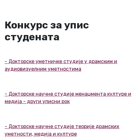
Конкурс за упис
студената
- Докторске уметничке студије у драмским и
аудиовизуелним уметностима
- Докторске научне студије менаџмента културе и
медија - други уписни рок
- Докторске научне студије теорије драмских
уметности, медија и културе