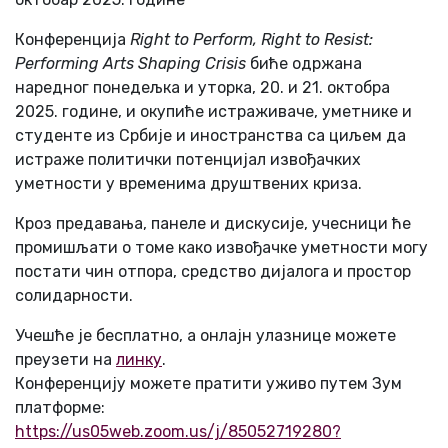
Конференција
Right to Perform, Right to Resist:
Performing Arts Shaping Crisis
биће одржана
наредног понедељка и уторка, 20. и 21. октобра
2025. године, и окупиће истраживаче, уметнике и
студенте из Србије и иностранства са циљем да
истраже политички потенцијал извођачких
уметности у временима друштвених криза.
Кроз предавања, панеле и дискусије, учесници ће
промишљати о томе како извођачке уметности могу
постати чин отпора, средство дијалога и простор
солидарности.
Учешће је бесплатно, а онлајн улазнице можете
преузети на
линку
.
Конференцију можете пратити уживо путем Зум
платформе:
https://us05web.zoom.us/j/85052719280?