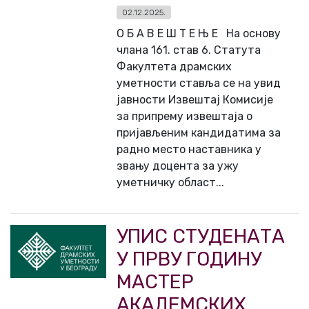
02.12.2025.
О Б А В Е Ш Т Е Њ Е На основу
члана 161. став 6. Статута
Факултета драмских
уметности ставља се на увид
јавности Извештај Комисије
за припрему извештаја о
пријављеним кандидатима за
радно место наставника у
звању доцента за ужу
уметничку област...
УПИС СТУДЕНАТА
У ПРВУ ГОДИНУ
МАСТЕР
АКАДЕМСКИХ