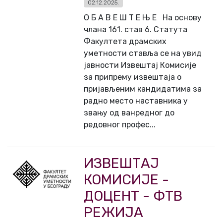
02.12.2025.
О Б А В Е Ш Т Е Њ Е На основу
члана 161. став 6. Статута
Факултета драмских
уметности ставља се на увид
јавности Извештај Комисије
за припрему извештаја о
пријављеним кандидатима за
радно место наставника у
звању од ванредног до
редовног профес...
ИЗВЕШТАЈ
КОМИСИЈЕ -
ДОЦЕНТ - ФТВ
РЕЖИЈА