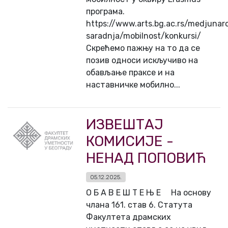
програма.
https://www.arts.bg.ac.rs/medjunar
saradnja/mobilnost/konkursi/
Скрећемо пажњу на то да се
позив односи искључиво на
обављање праксе и на
наставничке мобилно...
ИЗВЕШТАЈ
КОМИСИЈЕ -
НЕНАД ПОПОВИЋ
05.12.2025.
О Б А В Е Ш Т Е Њ Е На основу
члана 161. став 6. Статута
Факултета драмских