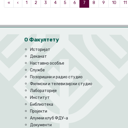
«
‹
1
2
3
4
5
6
7
8
9
10
11
О Факултету
Историјат
Деканат
Наставно особље
Службе
Позоришни и радио студио
Филмски и телевизијски студио
Лабораторије
Институт
Библиотека
Пројекти
Алумни клуб ФДУ-а
Документи