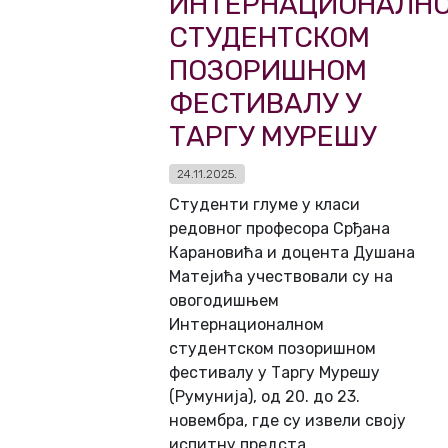
ИНТЕРНАЦИОНАЛН
СТУДЕНТСКОМ
ПОЗОРИШНОМ
ФЕСТИВАЛУ У
ТАРГУ МУРЕШУ
24.11.2025.
Студенти глуме у класи
редовног професора Срђана
Карановића и доцента Душана
Матејића учествовали су на
овогодишњем
Интернационалном
студентском позоришном
фестивалу у Таргу Мурешу
(Румунија), од 20. до 23.
новембра, где су извели своју
испитну предста...