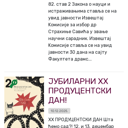
82. став 2 Закона о науци и
истраживањима ставља се на
увид јавности Извештај
Kомисије за избор др
Страхиње Савића у звање
научни сарадник. Извештај
Kомисије ставља се на увид
јавности 30 дана на сајту
Факултета драмс...
ЈУБИЛАРНИ XX
ПРОДУЦЕНТСКИ
ДАН!
10.12.2025.
XX ПРОДУЦЕНТСКИ ДАН Шта
ћемо сад?! 12. и 13. децембар