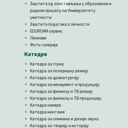
Заштита од злостављања у образовном и
радном процесу на Универзитету
уметности
Заштита података о личности
EDUROAM сервис
Линкови
Фото галерија
Катедре
Катедра за глуму
Катедра за позоришну режију
Катедра за драматургију
Катедра за менаџмент и продукцију
Катедра за филмску и ТВ режију
Катедра за филмску и ТВ продукцију
Катедра камере
Катедра монтаже
Катедра за снимање и дизајн звука
Катедра за теорију и историју