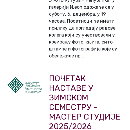
„ФотоФутура – Република“ у
галерији N.eon одржаће се у
суботу, 6. децембра, у 19
часова. Посетиоци ће имати
прилику да погледају радове
колега који су учествовали у
креирању фото-књига, сито-
штампе и фотографија које су
обележиле пр...
ПОЧЕТАК
НАСТАВЕ У
ЗИМСКОМ
СЕМЕСТРУ -
МАСТЕР СТУДИЈЕ
2025/2026