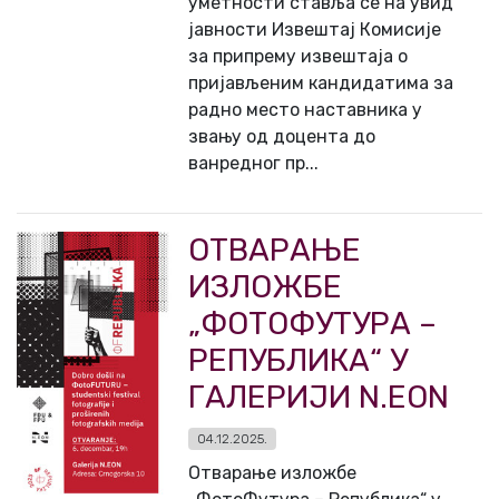
уметности ставља се на увид
јавности Извештај Комисије
за припрему извештаја о
пријављеним кандидатима за
радно место наставника у
звању од доцента до
ванредног пр...
ОТВАРАЊЕ
ИЗЛОЖБЕ
„ФОТОФУТУРА –
РЕПУБЛИКА“ У
ГАЛЕРИЈИ N.EON
04.12.2025.
Отварање изложбе