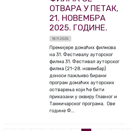
ОТВАРА У ПЕТАК,
21. НОВЕМБРА
2025. ГОДИНЕ.
18.11.2025.
Премијере домаћих филмова
на 31. Фестивалу ауторског
филма 31. Фестивал ауторског
филма (21–28. новембар)
доноси пажљиво бирани
програм домаћих ауторских
остварења који ће бити
приказани у оквиру Главног и
Такмичарског програма. Ове
године Ф...