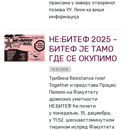
праксама у оквиру отвореног
позива УУ. Линк ка више
информација
НЕ:БИТЕФ 2025 –
БИТЕФ ЈЕ ТАМО
ГДЕ СЕ ОКУПИМО
12.12.2025.
Трибина Resistance now!
Together и представа Процес
Пелико на Факултету
драмских уметности
НЕ:БИТЕФ ће почети
у понедељак, 15. децембра,
у 11.52, шеснаестоминутном
тишином испред Факултета