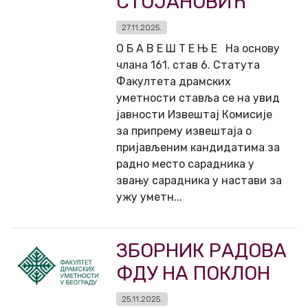
СТОЈАНОВИЋ
27.11.2025.
О Б А В Е Ш Т Е Њ Е На основу
члана 161. став 6. Статута
Факултета драмских
уметности ставља се на увид
јавности Извештај Комисије
за припрему извештаја о
пријављеним кандидатима за
радно место сарадника у
звању сарадника у настави за
ужу уметн...
ЗБОРНИК РАДОВА
ФДУ НА ПОКЛОН
25.11.2025.