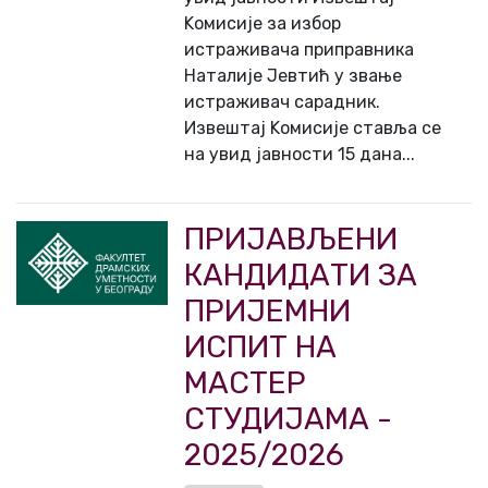
Kомисије за избор
истраживача приправника
Наталије Јевтић у звање
истраживач сарадник.
Извештај Kомисије ставља се
на увид јавности 15 дана...
ПРИЈАВЉЕНИ
КАНДИДАТИ ЗА
ПРИЈЕМНИ
ИСПИТ НА
МАСТЕР
СТУДИЈАМА -
2025/2026