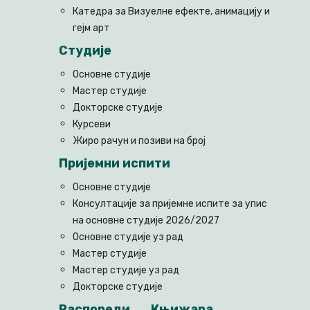
Катедра за Визуелне ефекте, анимацију и
гејм арт
Студије
Основне студије
Мастер студије
Докторске студије
Курсеви
Жиро рачун и позиви на број
Пријемни испити
Основне студије
Консултације за пријемне испите за упис
на основне студије 2026/2027
Основне студије уз рад
Мастер студије
Мастер студије уз рад
Докторске студије
Распореди
Књижара