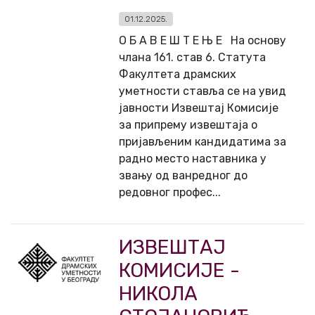
01.12.2025.
О Б А В Е Ш Т Е Њ Е На основу
члана 161. став 6. Статута
Факултета драмских
уметности ставља се на увид
јавности Извештај Комисије
за припрему извештаја о
пријављеним кандидатима за
радно место наставника у
звању од ванредног до
редовног профес...
ИЗВЕШТАЈ
КОМИСИЈЕ -
НИКОЛА