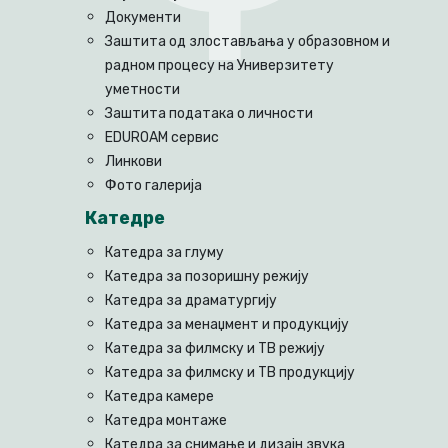
Документи
Заштита од злостављања у образовном и
радном процесу на Универзитету
уметности
Заштита података о личности
EDUROAM сервис
Линкови
Фото галерија
Катедре
Катедра за глуму
Катедра за позоришну режију
Катедра за драматургију
Катедра за менаџмент и продукцију
Катедра за филмску и ТВ режију
Катедра за филмску и ТВ продукцију
Катедра камере
Катедра монтаже
Катедра за снимање и дизајн звука