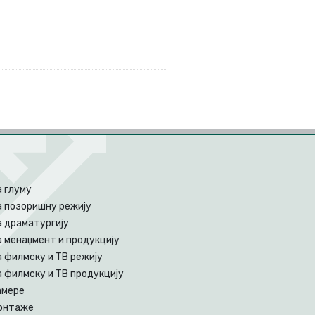
а глуму
а позоришну режију
а драматургију
 менаџмент и продукцију
 филмску и ТВ режију
 филмску и ТВ продукцију
амере
онтаже