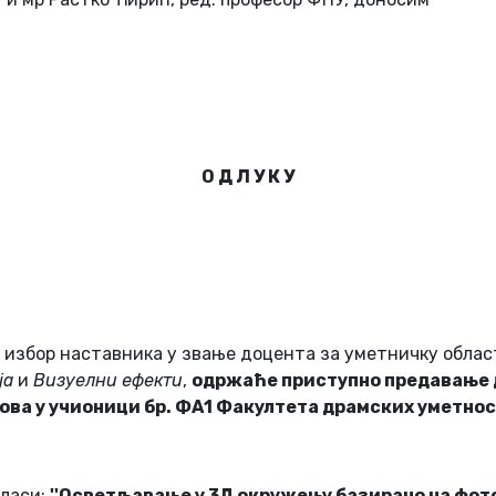
О Д Л У К У
а избор наставника у звање доцента за уметничку обла
ја
и
Визуелни ефекти
,
одржаће приступно предавање
ова у учионици бр.
ФА1
Факултета драмских уметност
гласи:
''Осветљавање у 3Д окружењу базирано на фото