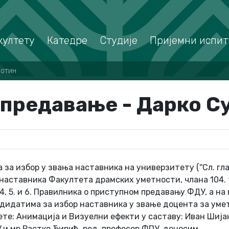
култету
Катедре
Студије
Пријемни испит
ботин
предавање - Дарко С
а избор у звања наставника на универзитету (''Сл. гласн
наставника Факултета драмских уметности, члана 104. 
, 5. и 6. Правилника о приступном предавању ФДУ, а на
ндидатима за избор наставника у звање доцента за уме
те: Анимација и Визуелни ефекти у саставу: Иван Шијак
У и мр Растко Ћирић, ред. професор ФПУ, доносим