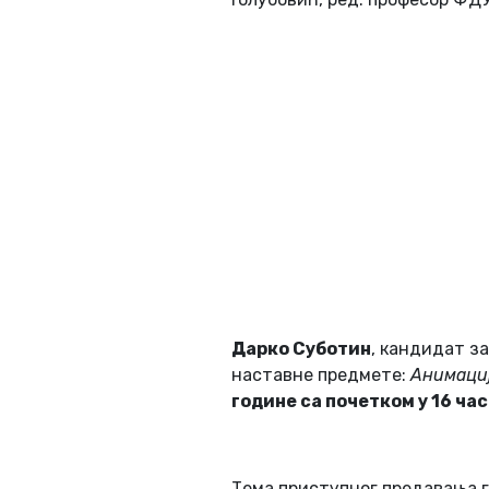
Дарко Суботин
, кандидат з
наставне предмете:
Анимаци
године са почетком у
16
час
Тема приступног предавања 