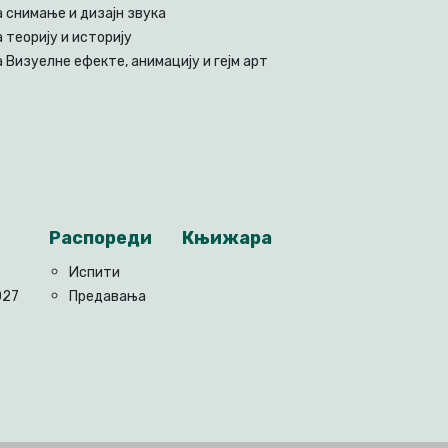
 снимање и дизајн звука
 теорију и историју
 Визуелне ефекте, анимацију и гејм арт
Распореди
Књижара
Испити
027
Предавања