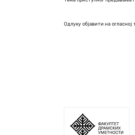
Одлуку објавити на огласној
Милош Павл