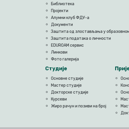
Библиотека
Пројекти
Алумни клуб ФДУ-а
Документи
Заштита од злостављања у образовном
Заштита података о личности
EDUROAM сервис
Линкови
Фото галерија
Студије
Приј
Основне студије
Осн
Мастер студије
Кон
Докторске студије
Осн
Курсеви
Мас
Жиро рачун и позиви на број
Мас
Док