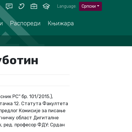
Language:
Српски
и
Распореди
Књижара
уботин
ик РС'' бр. 101/2015.),
тачка 12. Статута Факултета
 предлог Комисије за писање
тничку област Дигиталне
, ред. професор ФДУ; Срдан