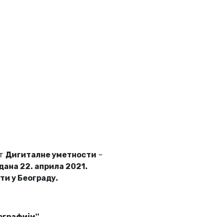
ст
Дигиталне уметности
–
 дана
22
.
априла
2021.
и у Београду.
графији''.