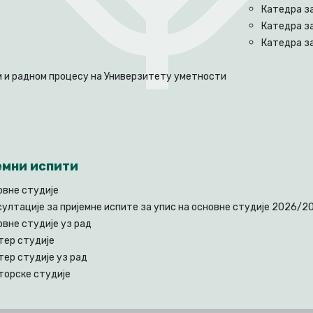
Катедра за
Катедра за
Катедра за
 и радном процесу на Универзитету уметности
емни испити
овне студије
султације за пријемне испите за упис на основне студије 2026/2
овне студије уз рад
тер студије
тер студије уз рад
торске студије