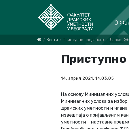
О Фа
Вести
Приступно предавање - Дарко Су
Приступно 
14. април 2021. 14:03:05
На основу Минималних услова з
Минималних услова за избор 
драмских уметности и члана 4
извештаја о пријављеним ка
уметности – наставне предме
Голубовић, ред. професор ФД