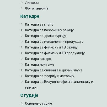
Линкови
Фото галерија
Катедре
Катедра за глуму
Катедра за позоришну режију
Катедра за драматургију
Катедра за менаџмент и продукцију
Катедра за филмску и ТВ режију
Катедра за филмску и ТВ продукцију
Катедра камере
Катедра монтаже
Катедра за снимање и дизајн звука
Катедра за теорију и историју
Катедра за Визуелне ефекте, анимацију и
гејм арт
Студије
Основне студије