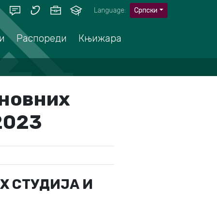
Language:
Српски
и
Распореди
Књижара
сновних
/2023
Х СТУДИЈА И