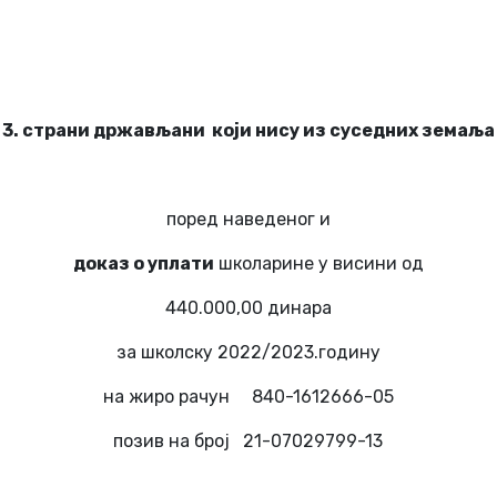
3. страни држављани који нису из суседних земаља
поред наведеног и
доказ о уплати
школарине у висини од
440.000,00 динара
за школску 2022/2023.годину
на жиро рачун 840-1612666-05
позив на број 21-07029799-13