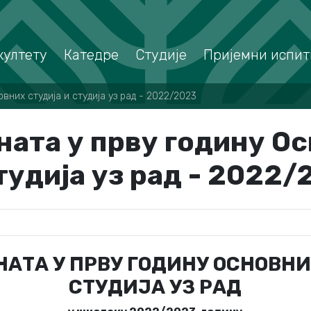
култету
Катедре
Студије
Пријемни испит
вних студија и студија уз рад - 2022/2023
ната у прву годину О
тудија уз рад - 2022
НАТА У ПРВУ ГОДИНУ ОСНОВНИ
СТУДИЈА УЗ РАД