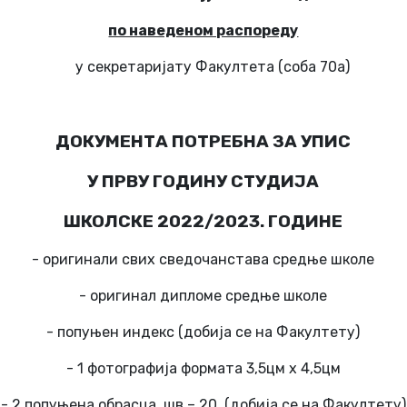
по наведеном распореду
у секретаријату Факултета (соба 70а)
ДОКУМЕНТА ПОТРЕБНА ЗА УПИС
У ПРВУ ГОДИНУ СТУДИЈА
ШКОЛСКЕ 2022/2023. ГОДИНЕ
- оригинали свих сведочанстава средње школе
- оригинал дипломе средње школе
- попуњен индекс (добија се на Факултету)
- 1 фотографија формата 3,5цм x 4,5цм
- 2 попуњена обрасца шв – 20 (добија се на Факултету)