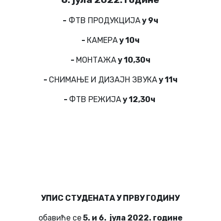
-
ФТВ ПРОДУКЦИЈА
у 9ч
-
КАМЕРА
у 10ч
-
МОНТАЖА
у 10,30ч
-
СНИМАЊЕ И ДИЗАЈН ЗВУКА
у 11ч
-
ФТВ РЕЖИЈА
у 12,30ч
УПИС СТУДЕНАТА У ПРВУ ГОДИНУ
обавиће се
5. и 6. јула 2022. године