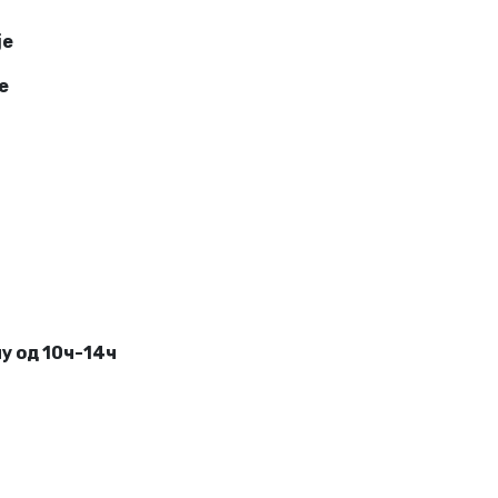
је
е
ну од 10ч-14ч