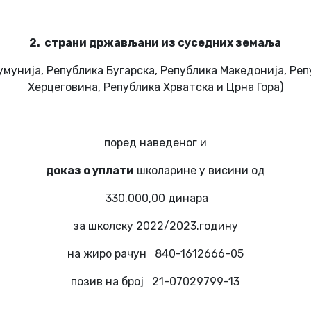
2. страни држављани из суседних земаља
умунија, Република Бугарска, Република Македонија, Реп
Херцеговина, Република Хрватска и Црна Гора)
поред наведеног и
доказ о уплати
школарине у висини од
330.000,00 динара
за школску 2022/2023.годину
на жиро рачун 840-1612666-05
позив на број 21-07029799-13