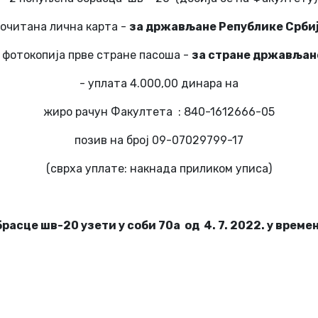
 очитана лична карта -
за држављане Републике Срби
-
фотокопија прве стране пасоша -
за стране држављан
- уплата 4.000,00 динара на
жиро рачун Факултета : 840-1612666-05
позив на број 09-07029799-17
(сврха уплате: накнада приликом уписа)
расце шв-20 узети у соби 70а од 4. 7. 2022. у време