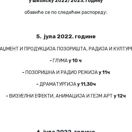
у школску 2022/2023. годину
обавиће се по следећем распореду:
5. јула 2022. године
АЏМЕНТ И ПРОДУКЦИЈА ПОЗОРИШТА, РАДИЈА И КУЛТУР
-
ГЛУМА
у 10 ч
-
ПОЗОРИШНА И РАДИО РЕЖИЈА
у 11ч
-
ДРАМАТУРГИЈА
у 11,30ч
-
ВИЗУЕЛНИ ЕФЕКТИ, АНИМАЦИЈА И ГЕЈМ АРТ
у 12ч
6. јула 2022. године