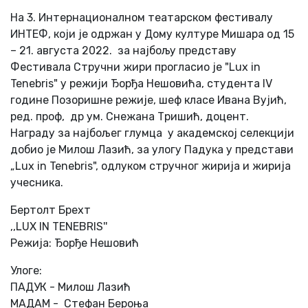
На 3. Интернационалном театарском фестивалу
ИНТЕФ, који је одржан у Дому културе Мишара од 15
– 21. августа 2022. за најбољу представу
Фестивала Стручни жири прогласио је "Lux in
Tenebris" у режији Ђорђа Нешовића, студента IV
године Позоришне режије, шеф класе Ивана Вујић,
ред. проф, др ум. Снежана Тришић, доцент.
Награду за најбољег глумца у академској селекцији
добио је Милош Лазић, за улогу Падука у представи
„Lux in Tenebris", одлуком стручног жирија и жирија
учесника.
Бертолт Брехт
,,LUX IN TENEBRIS''
Режија: Ђорђе Нешовић
Улоге:
ПАДУК - Милош Лазић
МАДАМ - Стефан Бероња