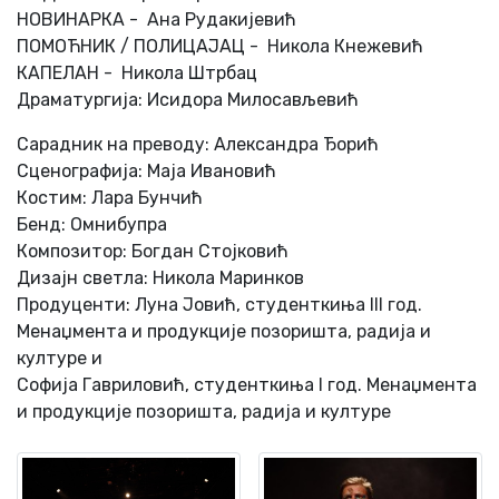
НОВИНАРКА - Ана Рудакијевић
ПОМОЋНИК / ПОЛИЦАЈАЦ - Никола Кнежевић
КАПЕЛАН - Никола Штрбац
Драматургија: Исидора Милосављевић
Сарадник на преводу: Александра Ђорић
Сценографија: Маја Ивановић
Костим: Лара Бунчић
Бенд: Омнибупра
Композитор: Богдан Стојковић
Дизајн светла: Никола Маринков
Продуценти: Луна Јовић, студенткиња III год.
Mенаџмента и продукције позоришта, радија и
културе и
Софија Гавриловић, студенткиња I год. Mенаџмента
и продукције позоришта, радија и културе