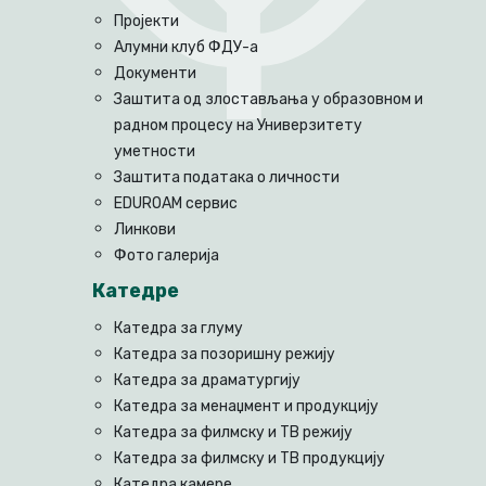
Пројекти
Алумни клуб ФДУ-а
Документи
Заштита од злостављања у образовном и
радном процесу на Универзитету
уметности
Заштита података о личности
EDUROAM сервис
Линкови
Фото галерија
Катедре
Катедра за глуму
Катедра за позоришну режију
Катедра за драматургију
Катедра за менаџмент и продукцију
Катедра за филмску и ТВ режију
Катедра за филмску и ТВ продукцију
Катедра камере