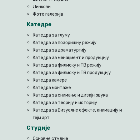
Линкови
Фото галерија
Катедре
Катедра за глуму
Катедра за позоришну режију
Катедра за драматургију
Катедра за менаџмент и продукцију
Катедра за филмску и ТВ режију
Катедра за филмску и ТВ продукцију
Катедра камере
Катедра монтаже
Катедра за снимање и дизајн звука
Катедра за теорију и историју
Катедра за Визуелне ефекте, анимацију и
гејм арт
Студије
Основне студије