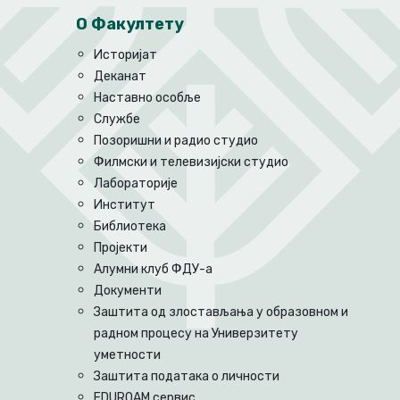
О Факултету
Историјат
Деканат
Наставно особље
Службе
Позоришни и радио студио
Филмски и телевизијски студио
Лабораторије
Институт
Библиотека
Пројекти
Алумни клуб ФДУ-а
Документи
Заштита од злостављања у образовном и
радном процесу на Универзитету
уметности
Заштита података о личности
EDUROAM сервис