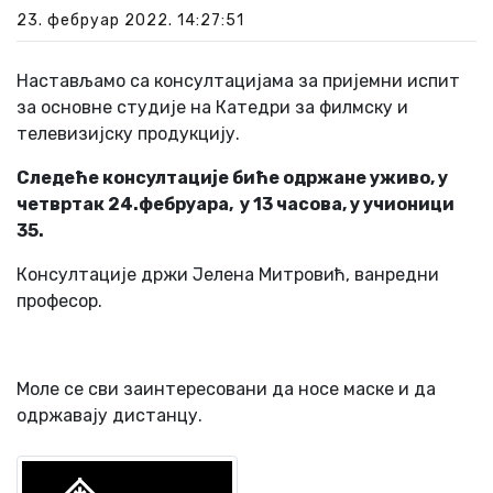
23. фебруар 2022. 14:27:51
Настављамо са консултацијама за пријемни испит
за основне студије на Катедри за филмску и
телевизијску продукцију.
Следеће консултације биће одржане уживо, у
четвртак 24.фебруара, у 13 часова, у учионици
35.
Консултације држи Јелена Митровић, ванредни
професор.
Моле се сви заинтересовани да носе маске и да
одржавају дистанцу.