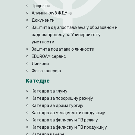
Пројекти
Алумни клуб ФДУ-а
Документи
Заштита од злостављања у образовном и
радном процесу на Универзитету
уметности
Заштита података о личности
EDUROAM сервис
Линкови
Фото галерија
Катедре
Катедра за глуму
Катедра за позоришну режију
Катедра за драматургију
Катедра за менаџмент и продукцију
Катедра за филмску и ТВ режију
Катедра за филмску и ТВ продукцију
Катедра камере