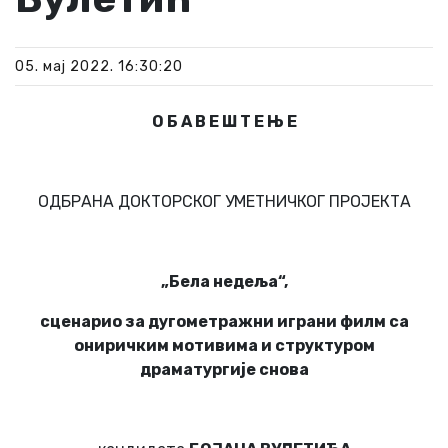
05. мај 2022. 16:30:20
О Б А В Е Ш Т Е Њ Е
ОДБРАНА ДОКТОРСКОГ УМЕТНИЧКОГ ПРОЈЕКТА
„Бела недеља“,
сценарио за дугометражни играни филм са
ониричким мотивима и структуром
драматургије снова