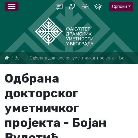
Српски
Вести
Одбрана докторског уметничког пројекта - Бојан Вулетић
Одбрана
докторског
уметничког
пројекта - Бојан
Вулетић