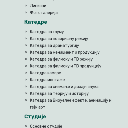
Линкови
Фото галерија
Катедре
Катедра за глуму
Катедра за позоришну режију
Катедра за драматургију
Катедра за менаџмент и продукцију
Катедра за филмску и ТВ режију
Катедра за филмску и ТВ продукцију
Катедра камере
Катедра монтаже
Катедра за снимање и дизајн звука
Катедра за теорију и историју
Катедра за Визуелне ефекте, анимацију и
гејм арт
Студије
Основне студије