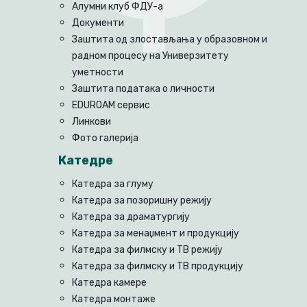
Алумни клуб ФДУ-а
Документи
Заштита од злостављања у образовном и
радном процесу на Универзитету
уметности
Заштита података о личности
EDUROAM сервис
Линкови
Фото галерија
Катедре
Катедра за глуму
Катедра за позоришну режију
Катедра за драматургију
Катедра за менаџмент и продукцију
Катедра за филмску и ТВ режију
Катедра за филмску и ТВ продукцију
Катедра камере
Катедра монтаже