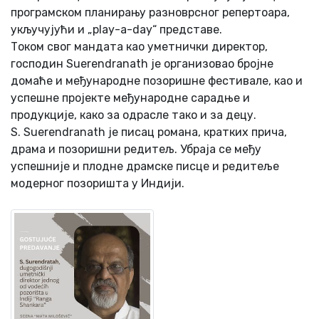
програмском планирању разноврсног репертоара,
укључујући и „play-a-day“ представе.
Током свог мандата као уметнички директор,
господин Suerendranath је организовао бројне
домаће и међународне позоришне фестивале, као и
успешне пројекте међународне сарадње и
продукције, како за одрасле тако и за децу.
S. Suerendranath је писац романа, кратких прича,
драма и позоришни редитељ. Убраја се међу
успешније и плодне драмске писце и редитеље
модерног позоришта у Индији.