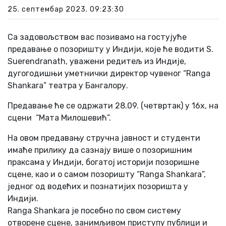
25. септембар 2023. 09:23:30
Са задовољством вас позивамо на гостујуће
предавање о позоришту у Индији, које ће водити S.
Suerendranath, уважени редитељ из Индије,
дугогодишњи уметнички директор чувеног “Ranga
Shankara” театра у Бангалору.
Предавање ће се одржати 28.09. (четвртак) у 16х, на
сцени “Мата Милошевић”.
На овом предавању стручна јавност и студенти
имаће прилику да сазнају више о позоришним
праксама у Индији, богатој историји позоришне
сцене, као и о самом позоришту “Ranga Shankara”,
једног од водећих и познатијих позоришта у
Индији.
Ranga Shankara је посебно по свом систему
отворене сцене, занимљивом приступу публици и