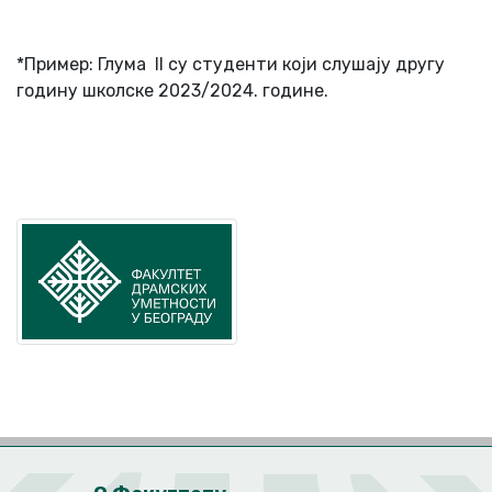
*Пример: Глума II су студенти који слушају другу
годину школске 2023/2024. године.