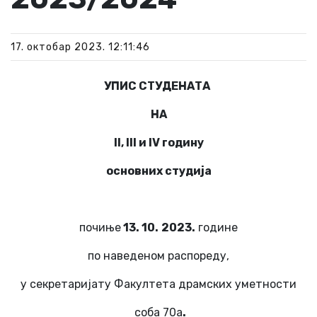
17. октобар 2023. 12:11:46
УПИС СТУДЕНАТА
НА
II, III
и
IV
годину
основних студија
почиње
1
3
. 10.
2023.
године
по наведеном распореду,
у секретаријату Факултета драмских уметности
соба 70а
.