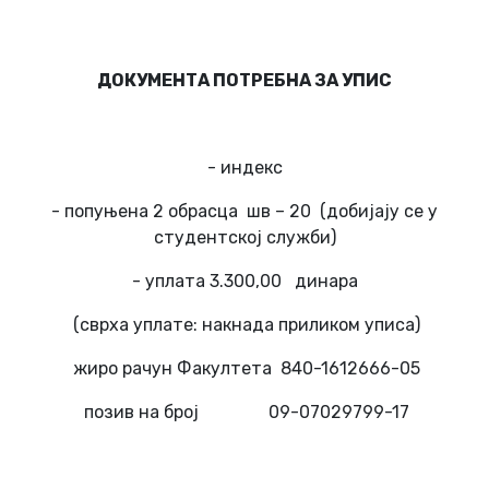
ДОКУМЕНТА ПОТРЕБНА ЗА УПИС
- индекс
- попуњена 2 обрасца шв – 20 (добијају се у
студентској служби)
- уплата 3.300,00 динара
(сврха уплате: накнада приликом уписа)
жиро рачун Факултета 840-1612666-05
позив на број 09-07029799-17