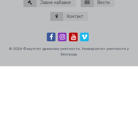
Јавне набавке
Вести
Контакт
© 2026 Факултет драмских уметности, Универзитет уметности у
Београду