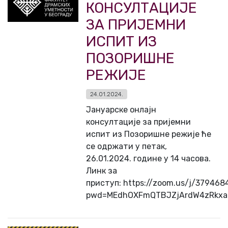
КОНСУЛТАЦИЈЕ
ЗА ПРИЈЕМНИ
ИСПИТ ИЗ
ПОЗОРИШНЕ
РЕЖИЈЕ
24.01.2024.
Јануарске онлајн
консултације за пријемни
испит из Позоришне режије ће
се одржати у петак,
26.01.2024. године у 14 часова.
Линк за
приступ: https://zoom.us/j/379468
pwd=MEdhOXFmQTBJZjArdW4zRkxa