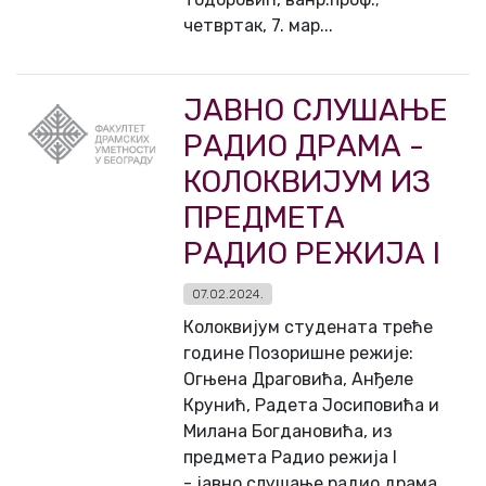
четвртак, 7. мар...
ЈАВНО СЛУШАЊЕ
РАДИО ДРАМА -
КОЛОКВИЈУМ ИЗ
ПРЕДМЕТА
РАДИО РЕЖИЈА I
07.02.2024.
Колоквијум студената треће
године Позоришне режије:
Огњена Драговића, Анђеле
Крунић, Радета Јосиповића и
Милана Богдановића, из
предмета Радио режија I
- јавно слушање радио драма