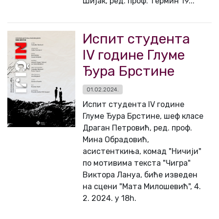
Шијак, ред. проф. термин 19...
Испит студента
IV године Глуме
Ђура Брстине
01.02.2024.
Испит студента IV године
Глуме Ђура Брстине, шеф класе
Драган Петровић, ред. проф.
Мина Обрадовић,
асистенткиња, комад "Ничији"
по мотивима текста "Чигра"
Виктора Лануа, биће изведен
на сцени "Мата Милошевић", 4.
2. 2024. у 18h.