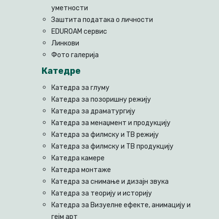
уметности
Заштита података о личности
EDUROAM сервис
Линкови
Фото галерија
Катедре
Катедра за глуму
Катедра за позоришну режију
Катедра за драматургију
Катедра за менаџмент и продукцију
Катедра за филмску и ТВ режију
Катедра за филмску и ТВ продукцију
Катедра камере
Катедра монтаже
Катедра за снимање и дизајн звука
Катедра за теорију и историју
Катедра за Визуелне ефекте, анимацију и
гејм арт