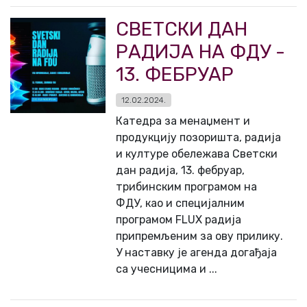
СВЕТСКИ ДАН
РАДИЈА НА ФДУ -
13. ФЕБРУАР
12.02.2024.
Катедра за менаџмент и
продукцију позоришта, радија
и културе обележава Светски
дан радија, 13. фебруар,
трибинским програмом на
ФДУ, као и специјалним
програмом FLUX радија
припремљеним за ову прилику.
У наставку је агенда догађаја
са учесницима и ...