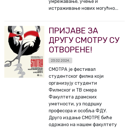
умрежавање, учење и
истраживање нових могућно...
ПРИЈАВЕ ЗА
ДРУГУ СМОТРУ СУ
ОТВОРЕНЕ!
23.02.2024.
СМОТРА је фестивал
студентског филма који
организују студенти
Филмског и ТВ смера
Факултета драмских
уметности, уз подршку
професора и особља ФДУ.
Друго издање СМОТРЕ биће
одржано на нашем факултету