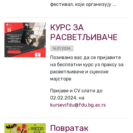
фестивал, који организују ...
КУРС ЗА
РАСВЕТЉИВАЧЕ
16.01.2024.
Позивамо вас да се пријавите
на бесплатни курс уз праксу за
расветљиваче и сценске
мајсторе
Пријаве и CV слати до
02.02.2024. на
kursevifdu@fdu.bg.ac.rs
Повратак