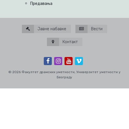
Предавања
Јавне набавке
Вести
Контакт
© 2026 Факултет драмских уметности, Универзитет уметности у
Београду