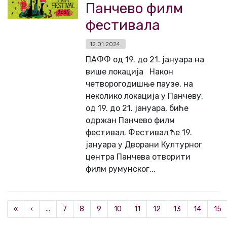
Панчево филм
фестивала
12.01.2024.
ПАФФ од 19. до 21. јануара на
више локација Након
четворогодишње паузе, на
неколико локација у Панчеву,
од 19. до 21. јануара, биће
одржан Панчево филм
фестивал. Фестивал ће 19.
јануара у Дворани Културног
центра Панчева отворити
филм румунског...
«
‹
...
7
8
9
10
11
12
13
14
15