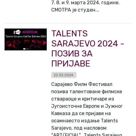
7. 8. и 9. марта 2024, године.
СМОТРА је студен...
TALENTS
SARAJEVO 2024 -
ПОЗИВ ЗА
ПРИЈАВЕ
22.02.2024.
Сарајево Филм Фестивал
позива талентоване филмске
ствараоце и критичаре из
Југоисточне Европе и Јужног
Кавказа да се пријаве на
осамнаесто издање Talents
Sarajevo, под насловом
"ART/FICIAL". Talents Sarajevo