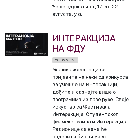
ће се одржати од 17. до 22.
аугуста, у о...
ИНТЕРАКЦИЈА
НА ФДУ
20.02.2024.
Уколико желите да се
пријавите на неки од конкурса
за учешће на Интеракцији,
дођите и сазнајте више о
програмима из прве руке. Своје
искуство са Фестивала
Интеракција, Студентског
филмског кампа и Интеракција
Радионице са вама ће
поделити бивши учес...