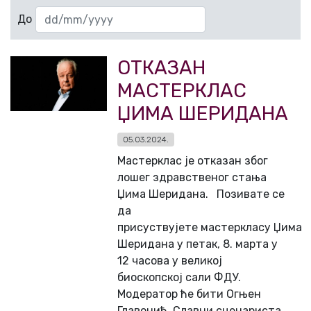
До
ОТКАЗАН
МАСТЕРКЛАС
ЏИМА ШЕРИДАНА
05.03.2024.
Мастерклас је отказан због
лошег здравственог стања
Џима Шеридана. Позивате се
да
присуствујете мастеркласу Џима
Шеридана у петак, 8. марта у
12 часова у великој
биоскопској сали ФДУ.
Модератор ће бити Огњен
Главонић. Славни сценариста