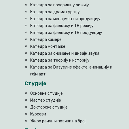
Катедра за позоришну режију
Катедра за драматургију
Катедра за менаџмент и продукцију
Катедра за филмску и ТВ режију
Катедра за филмску и ТВ продукцију
Катедра камере
Катедра монтаже
Катедра за снимање и дизајн звука
Катедра за теорију и историју
Катедра за Визуелне ефекте, анимацију и
гејм арт
Студије
Основне студије
Мастер студије
Докторске студије
Курсеви
Жиро рачун и позиви на број