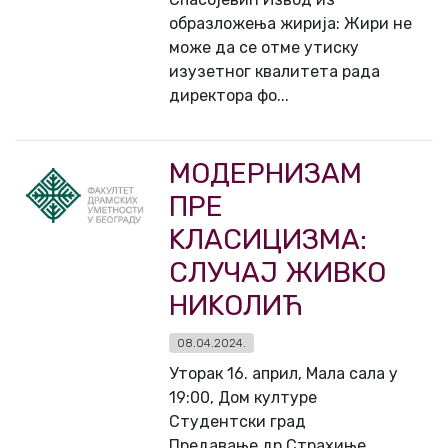
образложења жирија: Жири не
може да се отме утиску
изузетног квалитета рада
директора фо...
МОДЕРНИЗАМ
ПРЕ
KЛАСИЦИЗМА:
СЛУЧАЈ ЖИВKО
НИKОЛИЋ
08.04.2024.
Уторак 16. април, Мала сала у
19:00, Дом културе
Студентски град
Предавање др Страхиње