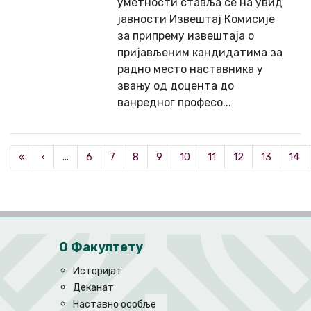
уметности ставља се на увид
јавности Извештај Комисије
за припрему извештаја о
пријављеним кандидатима за
радно место наставника у
звању од доцента до
ванредног професо...
«
‹
...
6
7
8
9
10
11
12
13
14
О Факултету
Историјат
Деканат
Наставно особље