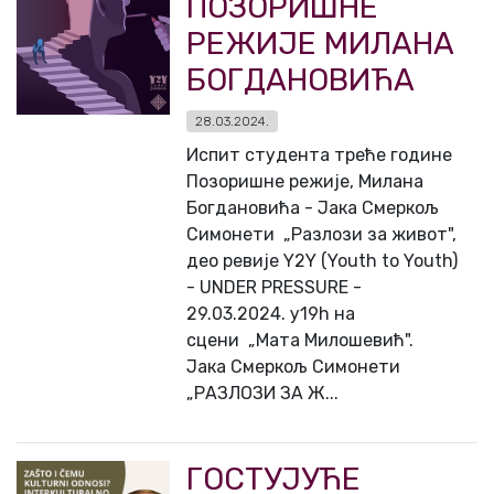
ПОЗОРИШНЕ
РЕЖИЈЕ МИЛАНА
БОГДАНОВИЋА
28.03.2024.
Испит студента треће године
Позоришне режије, Милана
Богдановића - Јака Смеркољ
Симонети „Разлози за живот",
део ревије Y2Y (Youth to Youth)
- UNDER PRESSURE -
29.03.2024. у19h на
сцени „Мата Милошевић".
Јака Смеркољ Симонети
„РАЗЛОЗИ ЗА Ж...
ГОСТУЈУЋЕ