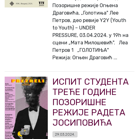
Позоришне режије Огњена
Драговића, „Голотиња" Лее
Петров, део ревије Y2Y (Youth
to Youth) – UNDER
PRESSURE, 03.04.2024. у 19h на
сцени „Мата Милошевић". Леа
Петров 1 „ГОЛОТИЊА"
Режија: Огњен Драговић ...
ИСПИТ СТУДЕНТА
ТРЕЋЕ ГОДИНЕ
ПОЗОРИШНЕ
РЕЖИЈЕ РАДЕТА
ЈОСИПОВИЋА
29.03.2024.