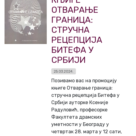
ОТВАРАЊЕ
ГРАНИЦА:
СТРУЧНА
РЕЦЕПЦИЈА
БИТЕФА У
СРБИЈИ
25.03.2024.
Позивамо вас на промоцију
књиге Отварање граница:
стручна рецепција Битефа у
Србији ауторке Ксеније
Радуловић, професорке
Факултета драмских
уметности у Београду у
четвртак 28. марта у 12 сати,