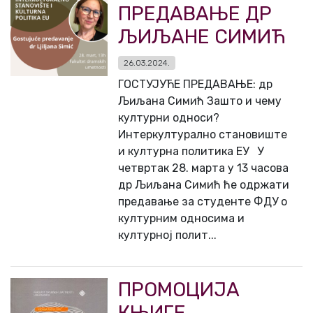
ПРЕДАВАЊЕ ДР
ЉИЉАНE СИМИЋ
26.03.2024.
ГОСТУЈУЋЕ ПРЕДАВАЊЕ: др
Љиљана Симић Зашто и чему
културни односи?
Интеркултурално становиште
и културна политика ЕУ У
четвртак 28. марта у 13 часова
др Љиљана Симић ће одржати
предавање за студенте ФДУ о
културним односима и
културној полит...
ПРОМОЦИЈА
КЊИГЕ