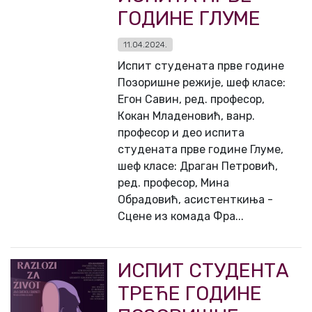
ГОДИНЕ ГЛУМЕ
11.04.2024.
Испит студената прве године
Позоришне режије, шеф класе:
Егон Савин, ред. професор,
Кокан Младеновић, ванр.
професор и део испита
студената прве године Глуме,
шеф класе: Драган Петровић,
ред. професор, Мина
Обрадовић, асистенткиња -
Сцене из комада Фра...
ИСПИТ СТУДЕНТА
ТРЕЋЕ ГОДИНЕ