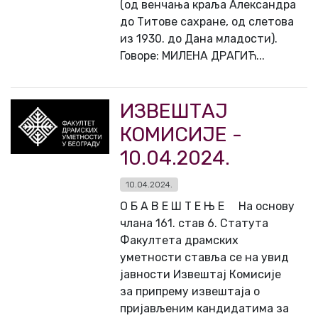
(од венчања краља Александра
до Титове сахране, од слетова
из 1930. до Дана младости).
Говоре: МИЛЕНА ДРАГИЋ...
ИЗВЕШТАЈ
КОМИСИЈЕ -
10.04.2024.
10.04.2024.
О Б А В Е Ш Т Е Њ Е На основу
члана 161. став 6. Статута
Факултета драмских
уметности ставља се на увид
јавности Извештај Комисије
за припрему извештаја о
пријављеним кандидатима за