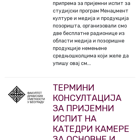
припрема за пријемни испит за
студијски програм Менаџмент
културе и медија и продукција
позоришта, организовали смо
две бесплатне радионице из
области медија и позоришне
продукције немењене
средњошколцима који желе да
упишу овај см...
ТЕРМИНИ
КОНСУЛТАЦИЈА
ЗА ПРИЈЕМНИ
ИСПИТ НА
КАТЕДРИ КАМЕРЕ
ЗА ОСНОВНЕ И