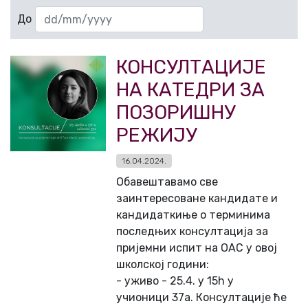
До
КОНСУЛТАЦИЈЕ
НА КАТЕДРИ ЗА
ПОЗОРИШНУ
РЕЖИЈУ
16.04.2024.
Обавештавамо све
заинтересоване кандидате и
кандидаткиње о терминима
последњих консултација за
пријемни испит на ОАС у овој
школској години:
- уживо - 25.4. у 15h у
учионици 37а. Консултације ће