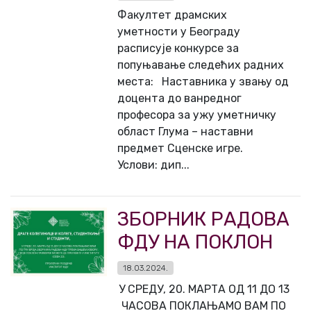
Факултет драмских
уметности у Београду
расписује конкурсе за
попуњавање следећих радних
места: Наставникa у звању од
доцента до ванредног
професора за ужу уметничку
област Глума – наставни
предмет Сценске игре.
Услови: дип...
ЗБОРНИК РАДОВА
ФДУ НА ПОКЛОН
18.03.2024.
У СРЕДУ, 20. МАРТА ОД 11 ДО 13
ЧАСОВА ПОКЛАЊАМО ВАМ ПО