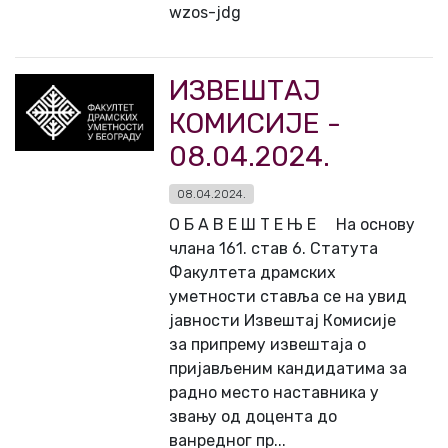
wzos-jdg
ИЗВЕШТАЈ
КОМИСИЈЕ -
08.04.2024.
08.04.2024.
О Б А В Е Ш Т Е Њ Е На основу
члана 161. став 6. Статута
Факултета драмских
уметности ставља се на увид
јавности Извештај Комисије
за припрему извештаја о
пријављеним кандидатима за
радно место наставника у
звању од доцента до
ванредног пр...