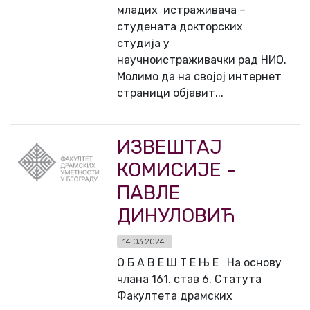
младих истраживача –
студената докторских
студија у
научноистраживачки рад НИО.
Молимо да на својој интернет
страници објавит...
ИЗВЕШТАЈ
КОМИСИЈЕ -
ПАВЛЕ
ДИНУЛОВИЋ
14.03.2024.
О Б А В Е Ш Т Е Њ Е На основу
члана 161. став 6. Статута
Факултета драмских