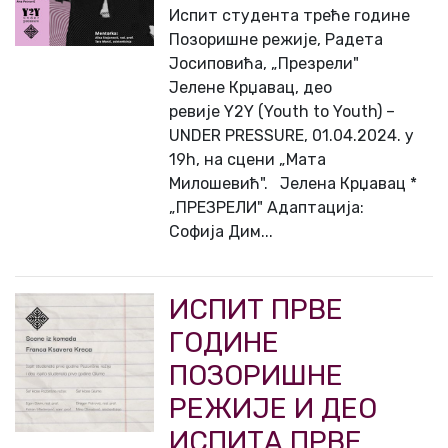
Испит студента треће године
Позоришне режије, Радета
Јосиповића, „Презрели"
Јелене Крџавац, део
ревије Y2Y (Youth to Youth) –
UNDER PRESSURE, 01.04.2024. у
19h, на сцени „Мата
Милошевић". Јелена Крџавац *
„ПРЕЗРЕЛИ" Адаптација:
Софија Дим...
ИСПИТ ПРВЕ
ГОДИНЕ
ПОЗОРИШНЕ
РЕЖИЈЕ И ДЕО
ИСПИТА ПРВЕ