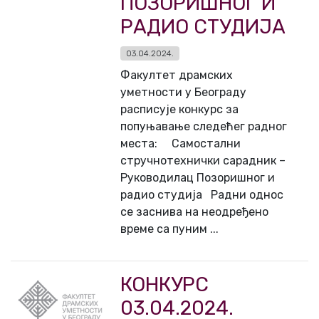
ПОЗОРИШНОГ И
РАДИО СТУДИЈА
03.04.2024.
Факултет драмских
уметности у Београду
расписује конкурс за
попуњавање следећег радног
места: Самостални
стручнотехнички сарадник –
Руководилац Позоришног и
радио студија Радни однос
се заснива на неодређено
време са пуним ...
КОНКУРС
03.04.2024.