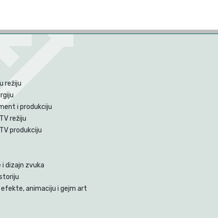
 režiju
rgiju
ent i produkciju
TV režiju
 TV produkciju
i dizajn zvuka
storiju
efekte, animaciju i gejm art