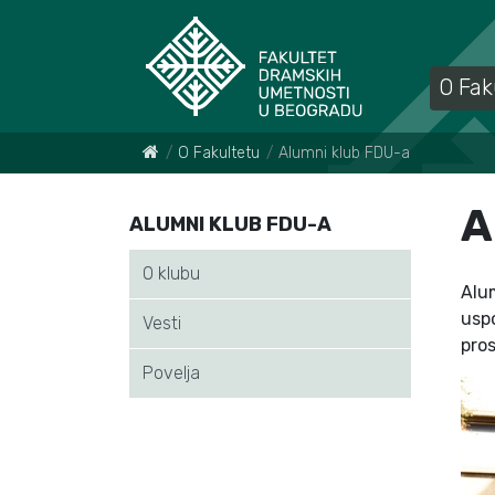
O Fak
O Fakultetu
Alumni klub FDU-a
A
ALUMNI KLUB FDU-A
O klubu
Alu
uspo
Vesti
pros
Povelja