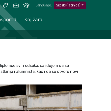
Language:
Srpski (latinica)
asporedi
Knjižara
iplomce svih odseka, sa idejom da se
tkinja i alumnista, kao i da se otvore novi