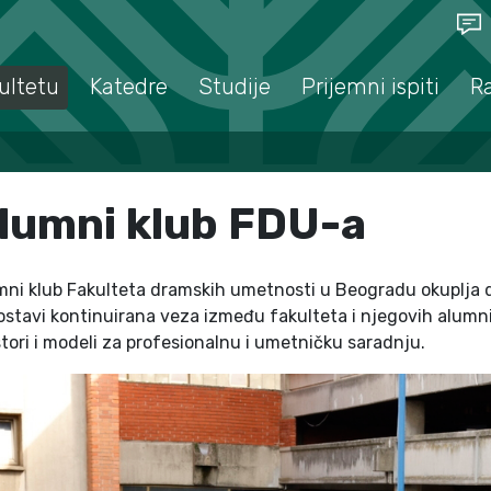
ultetu
Katedre
Studije
Prijemni ispiti
R
lumni klub FDU-a
mni klub Fakulteta dramskih umetnosti u Beogradu okuplja d
stavi kontinuirana veza između fakulteta i njegovih alumnis
tori i modeli za profesionalnu i umetničku saradnju.