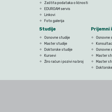
Zaštita podataka o ličnosti
EDUROAM servis
Linkovi
Foto galerija
Studije
Prijemni i
Osnovne studije
Osnovne s
Master studije
Konsultac
Doktorske studije
Osnovne s
Kursevi
Master st
Žiro račun i pozivi na broj
Master st
Doktorske