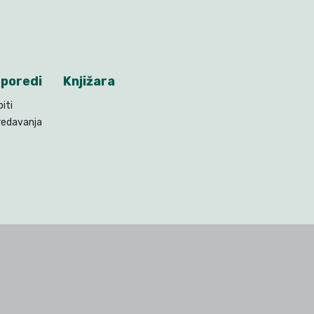
poredi
Knjižara
piti
redavanja