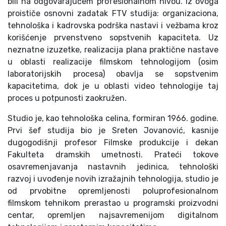
bili na odgovarajućem profesionalnom nivou. Iz ovoga
proističe osnovni zadatak FTV studija: organizaciona,
tehnološka i kadrovska podrška nastavi i vežbama kroz
korišćenje prvenstveno sopstvenih kapaciteta. Uz
neznatne izuzetke, realizacija plana praktične nastave
u oblasti realizacije filmskom tehnologijom (osim
laboratorijskih procesa) obavlja se sopstvenim
kapacitetima, dok je u oblasti video tehnologije taj
proces u potpunosti zaokružen.
Studio je, kao tehnološka celina, formiran 1966. godine.
Prvi šef studija bio je Sreten Jovanović, kasnije
dugogodišnji profesor Filmske produkcije i dekan
Fakulteta dramskih umetnosti. Prateći tokove
osavremenjavanja nastavnih jedinica, tehnološki
razvoj i uvođenje novih izražajnih tehnologija, studio je
od prvobitne opremljenosti poluprofesionalnom
filmskom tehnikom prerastao u programski proizvodni
centar, opremljen najsavremenijom digitalnom