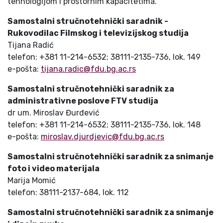
tehnologijom i prostornim kapacitetima.
Samostalni stručnotehnički saradnik -
Rukovodilac Filmskog i televizijskog studija
Tijana Radić
telefon: +381 11-214-6532; 38111-2135-736, lok. 149
e-pošta:
tijana.radic@fdu.bg.ac.rs
Samostalni stručnotehnički saradnik za
administrativne poslove FTV studija
dr um. Miroslav Đurđević
telefon: +381 11-214-6532; 38111-2135-736, lok. 148
e-pošta:
miroslav.djurdjevic@fdu.bg.ac.rs
Samostalni stručnotehnički saradnik za snimanje
foto i video materijala
Marija Momić
telefon: 38111-2137-684, lok. 112
Samostalni stručnotehnički saradnik za snimanje