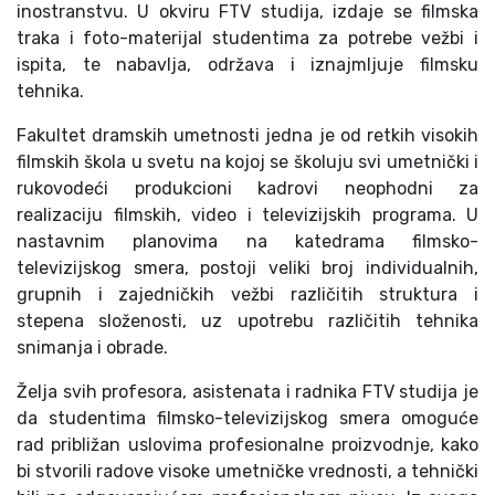
inostranstvu. U okviru FTV studija, izdaje se filmska
traka i foto-materijal studentima za potrebe vežbi i
ispita, te nabavlja, održava i iznajmljuje filmsku
tehnika.
Fakultet dramskih umetnosti jedna je od retkih visokih
filmskih škola u svetu na kojoj se školuju svi umetnički i
rukovodeći produkcioni kadrovi neophodni za
realizaciju filmskih, video i televizijskih programa. U
nastavnim planovima na katedrama filmsko-
televizijskog smera, postoji veliki broj individualnih,
grupnih i zajedničkih vežbi različitih struktura i
stepena složenosti, uz upotrebu različitih tehnika
snimanja i obrade.
Želja svih profesora, asistenata i radnika FTV studija je
da studentima filmsko-televizijskog smera omoguće
rad približan uslovima profesionalne proizvodnje, kako
bi stvorili radove visoke umetničke vrednosti, a tehnički