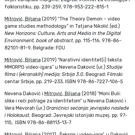
folkloristiku, pp. 239-259, 978-953-222-815-1
Mitrović, Biljana
(2019) “The Theory Demon – video
game studies methodology” in Tatjana Nikolić (ed.)
New Horizons: Culture, Arts and Media in the Digital
Environment, book of abstract
, pp. 115-116, 978-86-
82101-81-9, Belgrade: FDU
Mitrović, Biljana
(2019) “Narativni identitet(i) teksta
MMORPG video-igara” u Nevena Daković (ur.)
Studije
filma i (ekranskih) medija: Srbija 3.0
, Beograd: Filmski
centar Srbije, pp. 219-233, ISBN 978-86-7227-106-5
Nevena Daković i
Mitrović, Biljana
(2018) “Moni Buli:
slike i reči potrage za identitetom” u Nevena Daković i
Vera Mevorah (ur.)
Granićnici sećanja: jevrejsko nasleđe
i Holokaust
. Beograd: Jevrejski istorijski muzej. pp. 97-
115, ISBN 978-86-88113-13-7
Mitrovi
ć, Biljana
(2017) „Šekspir i video-igre”, u Daković,