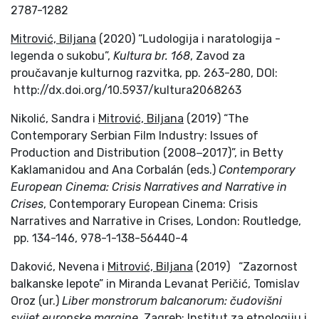
2787-1282
Mitrović, Biljana
(2020) “Ludologija i naratologija -
legenda o sukobu”,
Kultura
br. 168
, Zavod za
proučavanje kulturnog razvitka, pp. 263-280, DOI:
http://dx.doi.org/10.5937/kultura2068263
Nikolić, Sandra i
Mitrović, Biljana
(2019) “The
Contemporary Serbian Film Industry: Issues of
Production and Distribution (2008−2017)”, in Betty
Kaklamanidou and Ana Corbalán (eds.)
Contemporary
European Cinema: Crisis Narratives and Narrative in
Crises
, Contemporary European Cinema: Crisis
Narratives and Narrative in Crises, London: Routledge,
pp. 134-146, 978-1-138-56440-4
Daković, Nevena i
Mitrović, Biljana
(2019) “Zazornost
balkanske lepote” in Miranda Levanat Peričić, Tomislav
Oroz (ur.)
Liber monstrorum balcanorum: čudovišni
svijet europske margine
, Zagreb: Institut za etnologiju i