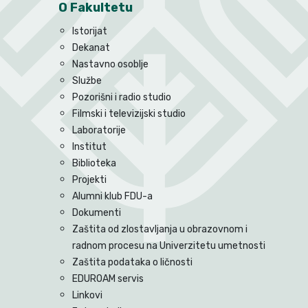
O Fakultetu
Istorijat
Dekanat
Nastavno osoblje
Službe
Pozorišni i radio studio
Filmski i televizijski studio
Laboratorije
Institut
Biblioteka
Projekti
Alumni klub FDU-a
Dokumenti
Zaštita od zlostavljanja u obrazovnom i
radnom procesu na Univerzitetu umetnosti
Zaštita podataka o ličnosti
EDUROAM servis
Linkovi