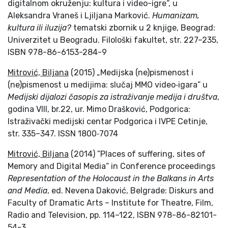
digitalnom okruženju: kultura i video-igre“, u
Aleksandra Vraneš i Ljiljana Marković.
Humanizam,
kultura ili iluzija?
tematski zbornik u 2 knjige, Beograd:
Univerzitet u Beogradu. Filološki fakultet, str. 227–235,
ISBN 978-86-6153-284-9
Mitrović, Biljana
(2015) „Medijska (ne)pismenost i
(ne)pismenost u medijima: slučaj MMO video‐igara” u
Medijski dijalozi časopis za istraživanje medija i društva
,
godina VIII, br.22, ur. Mimo Drašković, Podgorica:
Istraživački medijski centar Podgorica i IVPE Cetinje,
str. 335–347. ISSN 1800‐7074
Mitrović, Biljana
(2014) ”Places of suffering, sites of
Memory and Digital Media“ in Conference proceedings
Representation of the Holocaust in the Balkans in Arts
and Media
, ed. Nevena Daković, Belgrade: Diskurs and
Faculty of Dramatic Arts – Institute for Theatre, Film,
Radio and Television, pp. 114–122, ISBN 978-86-82101-
54-3