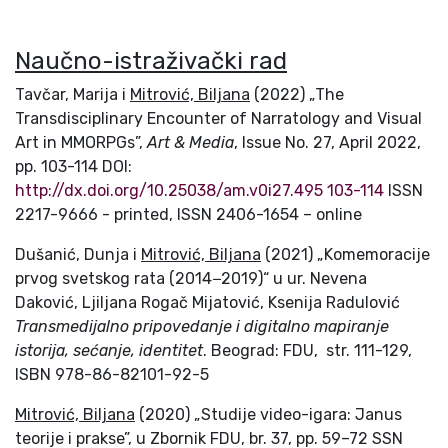
Naučno-istraživački rad
Tavčar, Marija i
Mitrović, Biljana
(2022) „The
Transdisciplinary Encounter of Narratology and Visual
Art in MMORPGs”,
Art & Media
, Issue No. 27, April 2022,
pp. 103-114 DOI:
http://dx.doi.org/10.25038/am.v0i27.495 103-114
ISSN
2217-9666 - printed, ISSN 2406-1654 – online
Dušanić, Dunja i
Mitrović, Biljana
(2021) „Komemoracije
prvog svetskog rata (2014−2019)“ u ur. Nevena
Daković, Ljiljana Rogač Mijatović, Ksenija Radulović
Transmedijalno pripovedanje i digitalno mapiranje
istorija, sećanje, identitet
. Beograd: FDU, str. 111-129,
ISBN 978-86-82101-92-5
Mitrović, Biljana
(2020) „Studije video-igara: Janus
teorije i prakse”, u Zbornik FDU, br. 37, pp. 59–72 SSN