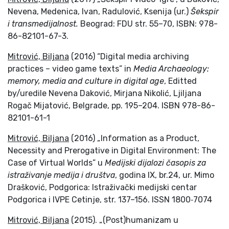
Nevena, Medenica, Ivan, Radulović, Ksenija (ur.)
Šekspir
i transmedijalnost.
Beograd: FDU str. 55–70, ISBN: 978-
86-82101-67-3.
Mitrović, Biljana
(2016) “Digital media archiving
practices – video game texts” in
Media Archaeology:
memory, media and culture in digital age
, Editted
by/uredile Nevena Daković, Mirjana Nikolić, Ljiljana
Rogač Mijatović, Belgrade, pp. 195–204. ISBN 978-86-
82101-61-1
Mitrović, Biljana
(2016) „Information as a Product,
Necessity and Prerogative in Digital Environment: The
Case of Virtual Worlds” u
Medijski dijalozi časopis za
istraživanje medija i društva
, godina IX, br.24, ur. Mimo
Drašković, Podgorica: Istraživački medijski centar
Podgorica i IVPE Cetinje, str. 137–156. ISSN 1800‐7074
Mitrović, Biljana
(2015). „(Post)humanizam u