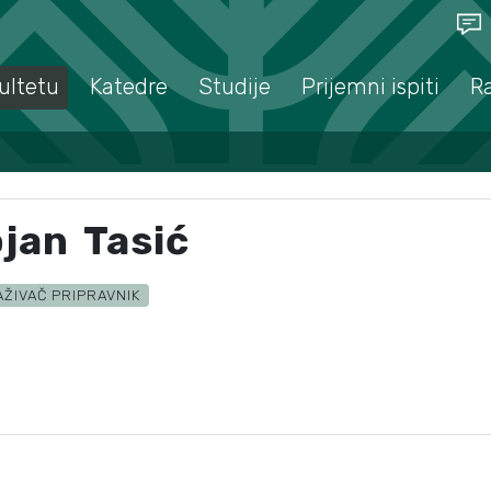
ultetu
Katedre
Studije
Prijemni ispiti
R
jan Tasić
AŽIVAČ PRIPRAVNIK