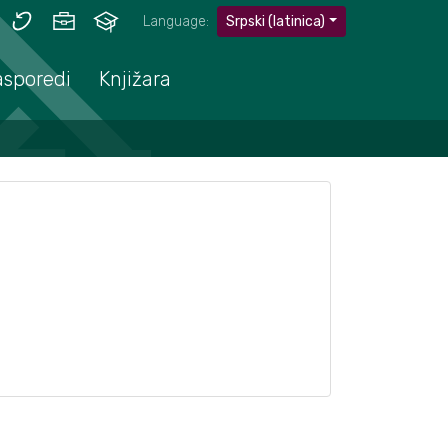
Language:
Srpski (latinica)
asporedi
Knjižara