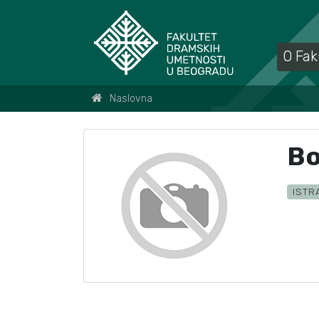
O Fak
Naslovna
Bo
ISTR