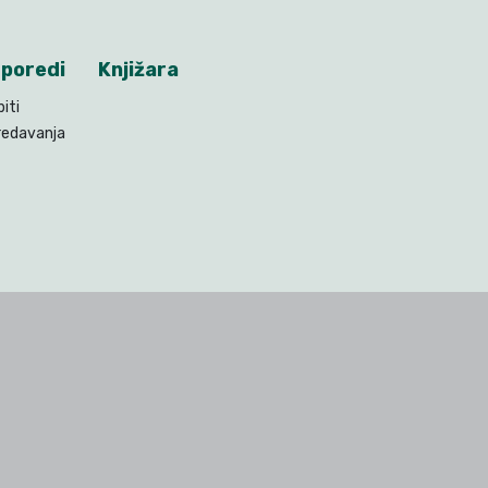
poredi
Knjižara
piti
redavanja