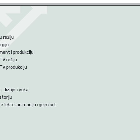
 režiju
rgiju
ent i produkciju
TV režiju
 TV produkciju
i dizajn zvuka
storiju
efekte, animaciju i gejm art