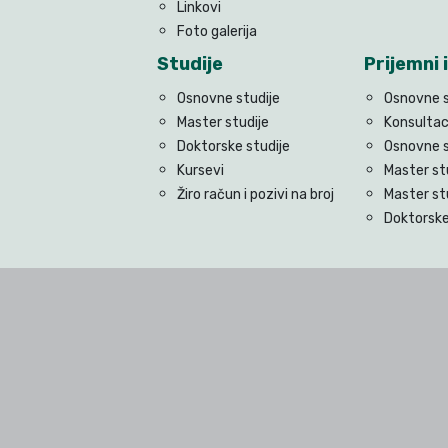
Linkovi
Foto galerija
Studije
Prijemni i
Osnovne studije
Osnovne s
Master studije
Konsultac
Doktorske studije
Osnovne s
Kursevi
Master st
Žiro račun i pozivi na broj
Master st
Doktorske