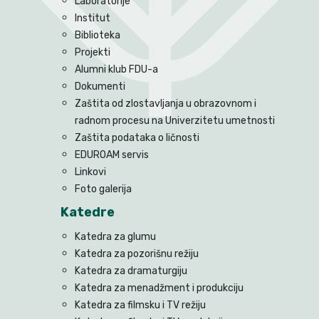
Laboratorije
Institut
Biblioteka
Projekti
Alumni klub FDU-a
Dokumenti
Zaštita od zlostavljanja u obrazovnom i
radnom procesu na Univerzitetu umetnosti
Zaštita podataka o ličnosti
EDUROAM servis
Linkovi
Foto galerija
Katedre
Katedra za glumu
Katedra za pozorišnu režiju
Katedra za dramaturgiju
Katedra za menadžment i produkciju
Katedra za filmsku i TV režiju