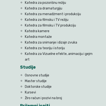
Katedra za pozorišnu režiju
Katedra za dramaturgiju
Katedra za menadžment i produkciju
Katedra za filmsku i TV režiju
Katedra za filmsku i TV produkciju
Katedra kamere
Katedra montaže
Katedra za snimanje i dizajn zvuka
Katedra za teoriju i istoriju
Katedra za Vizuelne efekte, animaciju i gejm
art
Studije
Osnovne studije
Master studije
Doktorske studije
Kursevi
Žiro račun i pozivi na broj
Prijemni ispiti