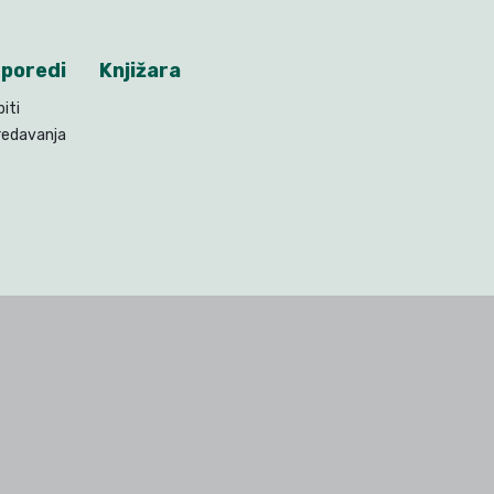
poredi
Knjižara
piti
redavanja