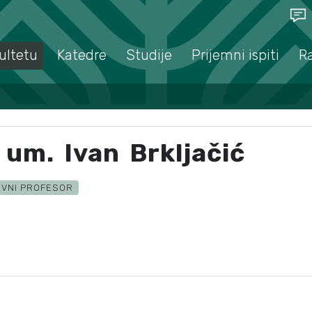
ultetu
Katedre
Studije
Prijemni ispiti
R
 um. Ivan Brkljačić
VNI PROFESOR