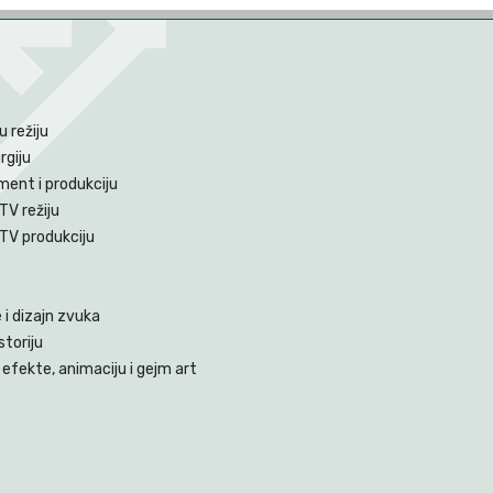
 režiju
rgiju
ent i produkciju
TV režiju
 TV produkciju
i dizajn zvuka
storiju
efekte, animaciju i gejm art