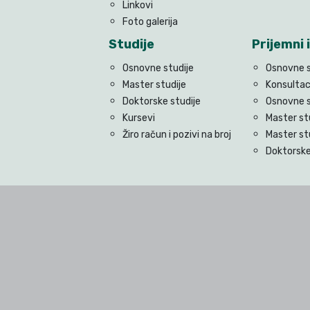
Linkovi
Foto galerija
Studije
Prijemni i
Osnovne studije
Osnovne s
Master studije
Konsultac
Doktorske studije
Osnovne s
Kursevi
Master st
Žiro račun i pozivi na broj
Master st
Doktorske