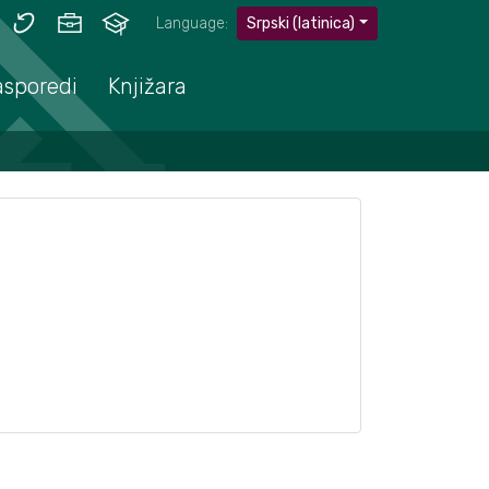
Language:
Srpski (latinica)
asporedi
Knjižara