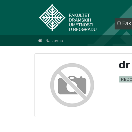
O Fak
Naslovna
dr
REDO