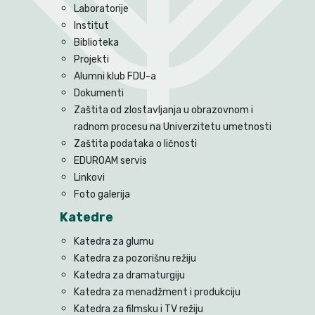
Laboratorije
Institut
Biblioteka
Projekti
Alumni klub FDU-a
Dokumenti
Zaštita od zlostavljanja u obrazovnom i
radnom procesu na Univerzitetu umetnosti
Zaštita podataka o ličnosti
EDUROAM servis
Linkovi
Foto galerija
Katedre
Katedra za glumu
Katedra za pozorišnu režiju
Katedra za dramaturgiju
Katedra za menadžment i produkciju
Katedra za filmsku i TV režiju