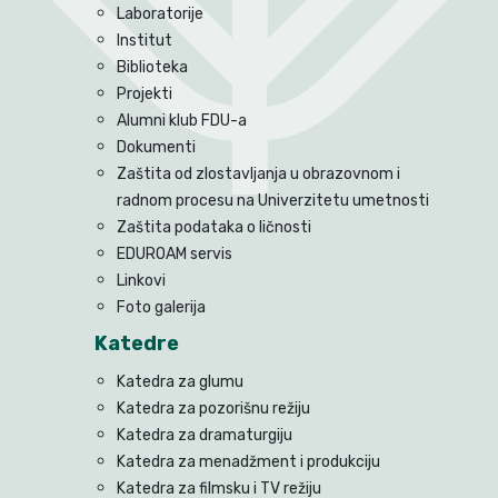
Laboratorije
Institut
Biblioteka
Projekti
Alumni klub FDU-a
Dokumenti
Zaštita od zlostavljanja u obrazovnom i
radnom procesu na Univerzitetu umetnosti
Zaštita podataka o ličnosti
EDUROAM servis
Linkovi
Foto galerija
Katedre
Katedra za glumu
Katedra za pozorišnu režiju
Katedra za dramaturgiju
Katedra za menadžment i produkciju
Katedra za filmsku i TV režiju