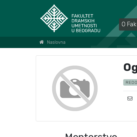
O Fak
Naslovna
Og
REDO