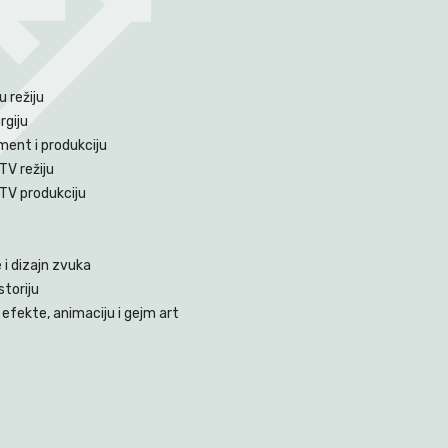
 režiju
rgiju
ent i produkciju
TV režiju
 TV produkciju
i dizajn zvuka
storiju
efekte, animaciju i gejm art