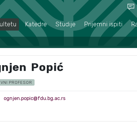
ultetu
Katedre
Studije
Prijemni ispiti
R
njen Popić
VNI PROFESOR
ognjen.popic@fdu.bg.ac.rs