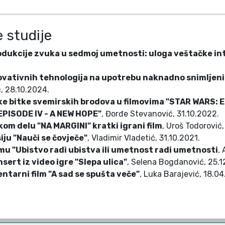
 studije
dukcije zvuka u sedmoj umetnosti: uloga veštačke int
inovativnih tehnologija na upotrebu naknadno snimljen
ć, 28.10.2024.
ke bitke svemirskih brodova u filmovima "STAR WARS: 
EPISODE IV - A NEW HOPE"
, Đorđe Stevanović, 31.10.2022.
kom delu "NA MARGINI" kratki igrani film
, Uroš Todorović
iju "Nauči se čovječe"
, Vladimir Vladetić, 31.10.2021.
lmu "Ubistvo radi ubistva ili umetnost radi umetnosti
,
nsert iz video igre "Slepa ulica"
, Selena Bogdanović, 25.1
tarni film "A sad se spušta veče"
, Luka Barajević, 18.04