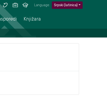
Language:
Srpski (latinica)
asporedi
Knjižara