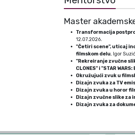
Mentorstvo
Master akademske
Transformacija postpro
12.07.2026.
"Četiri scene", uticaj 
filmskom delu
, Igor Suzi
"Rekreiranje zvučne sli
CLONES" i "STAR WARS: 
Okružujući zvuk u films
Dizajn zvuka za TV emis
Dizajn zvuka u horor fi
Dizajn zvučne slike za i
Dizajn zvuka za dokumen