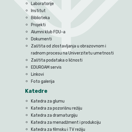
Laboratorije
Institut
Biblioteka
Projekti
Alumni klub FDU-a
Dokumenti
Zaštita od zlostavljanja u obrazovnom i
radnom procesu na Univerzitetu umetnosti
Zaštita podataka o ličnosti
EDUROAM servis
Linkovi
Foto galerija
Katedre
Katedra za glumu
Katedra za pozorišnu režiju
Katedra za dramaturgiju
Katedra za menadžment i produkciju
Katedra za filmsku i TV režiju