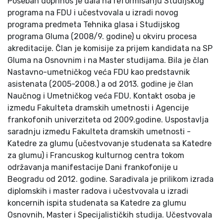
Poseban doprinos je dala na reformisanju Studijskog
programa na FDU i učestvovala u izradi novog
programa predmeta Tehnika glasa i Studijskog
programa Gluma (2008/9. godine) u okviru procesa
akreditacije. Član je komisije za prijem kandidata na SP
Gluma na Osnovnim i na Master studijama. Bila je član
Nastavno-umetničkog veća FDU kao predstavnik
asistenata (2005-2008.) a od 2013. godine je član
Naučnog i Umetničkog veća FDU. Kontakt osoba je
između Fakulteta dramskih umetnosti i Agencije
frankofonih univerziteta od 2009.godine. Uspostavlja
saradnju između Fakulteta dramskih umetnosti -
Katedre za glumu (učestvovanje studenata sa Katedre
za glumu) i Francuskog kulturnog centra tokom
održavanja manifestacije Dani frankofonije u
Beogradu od 2012. godine. Sarađivala je prilikom izrada
diplomskih i master radova i učestvovala u izradi
koncernih ispita studenata sa Katedre za glumu
Osnovnih, Master i Specijalističkih studija. Učestvovala