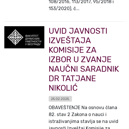
108/2016, 113/2017, 95/2018 i
153/2020), č...
UVID JAVNOSTI
IZVEŠTAJA
KOMISIJE ZA
IZBOR U ZVANJE
NAUČNI SARADNIK
DR TATJANE
NIKOLIĆ
25.02.2025.
OBAVEŠTENJE Na osnovu člana
82. stav 2 Zakona o nauci i
istraživanjima stavlja se na uvid
javnosti Izveštaj Komisije za