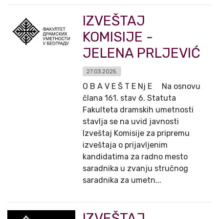
IZVEŠTAJ
KOMISIJE -
JELENA PRLJEVIĆ
27.03.2025.
O B A V E Š T E Nj E Na osnovu
člana 161. stav 6. Statuta
Fakulteta dramskih umetnosti
stavlja se na uvid javnosti
Izveštaj Komisije za pripremu
izveštaja o prijavljenim
kandidatima za radno mesto
saradnika u zvanju stručnog
saradnika za umetn...
IZVEŠTAJ