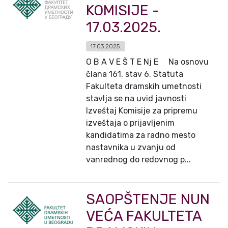
KOMISIJE -
17.03.2025.
17.03.2025.
O B A V E Š T E Nj E Na osnovu
člana 161. stav 6. Statuta
Fakulteta dramskih umetnosti
stavlja se na uvid javnosti
Izveštaj Komisije za pripremu
izveštaja o prijavljenim
kandidatima za radno mesto
nastavnika u zvanju od
vanrednog do redovnog p...
SAOPŠTENJE NUN
VEĆA FAKULTETA