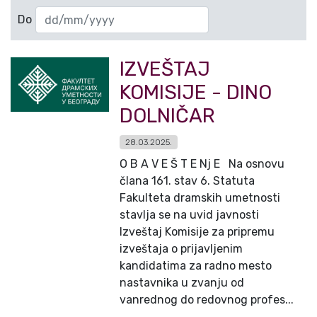
Do
IZVEŠTAJ
KOMISIJE - DINO
DOLNIČAR
28.03.2025.
O B A V E Š T E Nj E Na osnovu
člana 161. stav 6. Statuta
Fakulteta dramskih umetnosti
stavlja se na uvid javnosti
Izveštaj Komisije za pripremu
izveštaja o prijavljenim
kandidatima za radno mesto
nastavnika u zvanju od
vanrednog do redovnog profes...