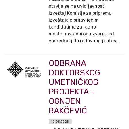
stavlja se na uvid javnosti
Izveštaj Komisije za pripremu
izveštaja o prijavljenim
kandidatima za radno
mesto nastavnika u zvanju od
vanrednog do redovnog profes...
ODBRANA
DOKTORSKOG
UMETNIČKOG
PROJEKTA -
OGNJEN
RAKČEVIĆ
10.03.2025.