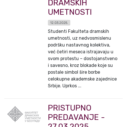
DRAMSKIH
UMETNOSTI
12.03.2025.
Studenti Fakulteta dramskih
umetnosti, uz nedvosmislenu
podršku nastavnog kolektiva,
već četiri meseca istrajavaju u
svom protestu – dostojanstveno
i savesno, kroz blokade koje su
postale simbol šire borbe
celokupne akademske zajednice
Srbije. Uprkos ...
PRISTUPNO
PREDAVANJE -
27.03.2025.