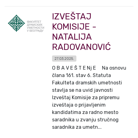
IZVEŠTAJ
KOMISIJE -
NATALIJA
RADOVANOVIĆ
27.03.2025.
O B A V E Š T E Nj E Na osnovu
člana 161. stav 6. Statuta
Fakulteta dramskih umetnosti
stavlja se na uvid javnosti
Izveštaj Komisije za pripremu
izveštaja o prijavljenim
kandidatima za radno mesto
saradnika u zvanju stručnog
saradnika za umetn...