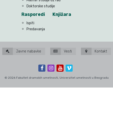
Master studije uz rad
Doktorske studije
Rasporedi
Knjižara
Ispiti
Predavanja
Javne nabavke
Vesti
Kontakt
© 2026 Fakultet dramskih umetnosti, Univerzitet umetnosti u Beogradu