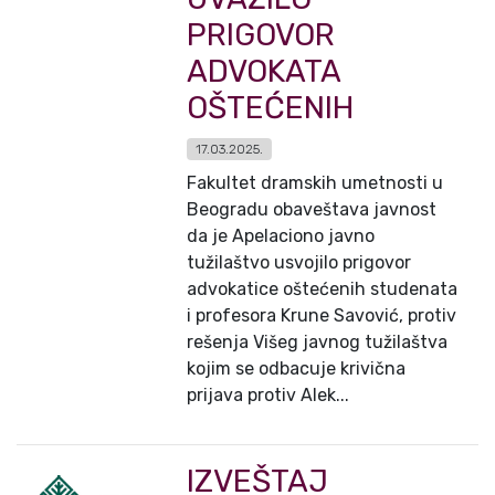
PRIGOVOR
ADVOKATA
OŠTEĆENIH
17.03.2025.
Fakultet dramskih umetnosti u
Beogradu obaveštava javnost
da je Apelaciono javno
tužilaštvo usvojilo prigovor
advokatice oštećenih studenata
i profesora Krune Savović, protiv
rešenja Višeg javnog tužilaštva
kojim se odbacuje krivična
prijava protiv Alek...
IZVEŠTAJ