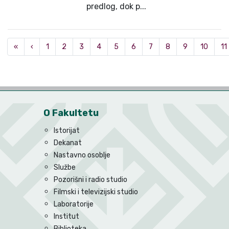
predlog, dok p...
«
‹
1
2
3
4
5
6
7
8
9
10
11
O Fakultetu
Istorijat
Dekanat
Nastavno osoblje
Službe
Pozorišni i radio studio
Filmski i televizijski studio
Laboratorije
Institut
Biblioteka