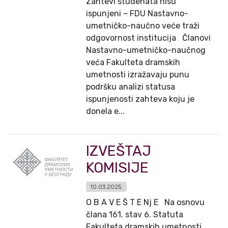
Zahtevi studenata nisu
ispunjeni – FDU Nastavno-
umetničko-naučno veće traži
odgovornost institucija Članovi
Nastavno-umetničko-naučnog
veća Fakulteta dramskih
umetnosti izražavaju punu
podršku analizi statusa
ispunjenosti zahteva koju je
donela e...
IZVEŠTAJ
KOMISIJE
10.03.2025.
O B A V E Š T E Nj E Na osnovu
člana 161. stav 6. Statuta
Fakulteta dramskih umetnosti