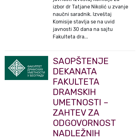
izbor dr Tatjane Nikolić u zvanje
naučni saradnik. Izveštaj
Komisije stavlja se na uvid
javnosti 30 dana na sajtu
Fakulteta dra...
SAOPŠTENJE
DEKANATA
FAKULTETA
DRAMSKIH
UMETNOSTI –
ZAHTEV ZA
ODGOVORNOST
NADLEŽNIH