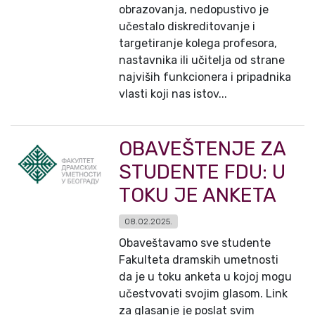
obrazovanja, nedopustivo je
učestalo diskreditovanje i
targetiranje kolega profesora,
nastavnika ili učitelja od strane
najviših funkcionera i pripadnika
vlasti koji nas istov...
OBAVEŠTENJE ZA
STUDENTE FDU: U
TOKU JE ANKETA
08.02.2025.
Obaveštavamo sve studente
Fakulteta dramskih umetnosti
da je u toku anketa u kojoj mogu
učestvovati svojim glasom. Link
za glasanje je poslat svim