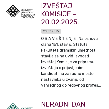
IZVEŠTAJ
KOMISIJE -
20.02.2025.
20.02.2025.
O B A V E Š T E Nj E Na osnovu
člana 161. stav 6. Statuta
Fakulteta dramskih umetnosti
stavlja se na uvid javnosti
Izveštaj Komisije za pripremu
izveštaja o prijavljenim
kandidatima za radno mesto
nastavnika u zvanju od
vanrednog do redovnog profes...
NERADNI DAN