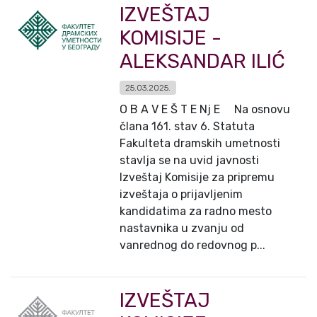
IZVEŠTAJ
KOMISIJE -
ALEKSANDAR ILIĆ
25.03.2025.
O B A V E Š T E Nj E Na osnovu
člana 161. stav 6. Statuta
Fakulteta dramskih umetnosti
stavlja se na uvid javnosti
Izveštaj Komisije za pripremu
izveštaja o prijavljenim
kandidatima za radno mesto
nastavnika u zvanju od
vanrednog do redovnog p...
IZVEŠTAJ