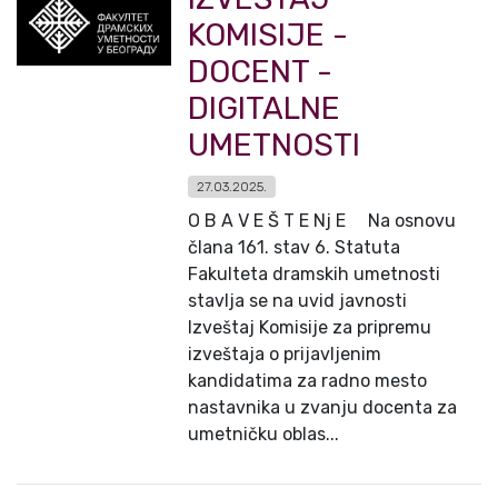
KOMISIJE -
DOCENT -
DIGITALNE
UMETNOSTI
27.03.2025.
O B A V E Š T E Nj E Na osnovu
člana 161. stav 6. Statuta
Fakulteta dramskih umetnosti
stavlja se na uvid javnosti
Izveštaj Komisije za pripremu
izveštaja o prijavljenim
kandidatima za radno mesto
nastavnika u zvanju docenta za
umetničku oblas...