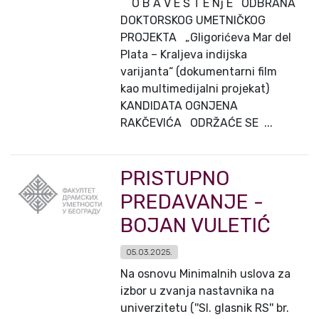
O B A V E Š T E Nj E ODBRANA
DOKTORSKOG UMETNIČKOG
PROJEKTA „Gligorićeva Mar del
Plata – Kraljeva indijska
varijanta“ (dokumentarni film
kao multimedijalni projekat)
KANDIDATA OGNJENA
RAKČEVIĆA ODRŽAĆE SE ...
PRISTUPNO
PREDAVANJE -
BOJAN VULETIĆ
05.03.2025.
Na osnovu Minimalnih uslova za
izbor u zvanja nastavnika na
univerzitetu (''Sl. glasnik RS'' br.