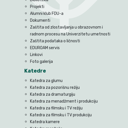
Projekti
Alumni klub FDU-a
Dokumenti
Zaštita od zlostavljanja u obrazovnom i
radnom procesu na Univerzitetu umetnosti
Zaštita podataka o ličnosti
EDUROAM servis
Linkovi
Foto galerija
Katedre
Katedra za glumu
Katedra za pozorišnu režiju
Katedra za dramaturgiju
Katedra za menadžment i produkciju
Katedra za filmsku i TV režiju
Katedra za filmsku i TV produkciju
Katedra kamere