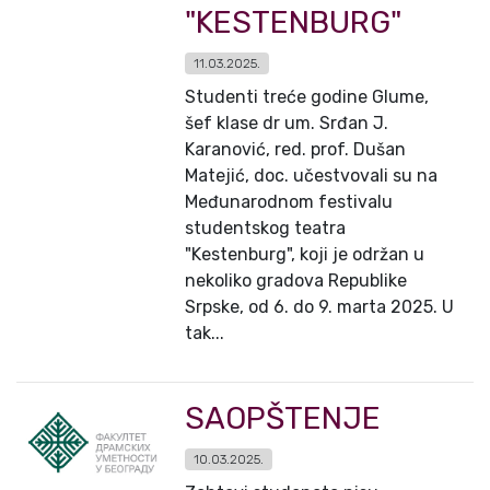
"KESTENBURG"
11.03.2025.
Studenti treće godine Glume,
šef klase dr um. Srđan J.
Karanović, red. prof. Dušan
Matejić, doc. učestvovali su na
Međunarodnom festivalu
studentskog teatra
"Kestenburg", koji je održan u
nekoliko gradova Republike
Srpske, od 6. do 9. marta 2025. U
tak...
SAOPŠTENJE
10.03.2025.