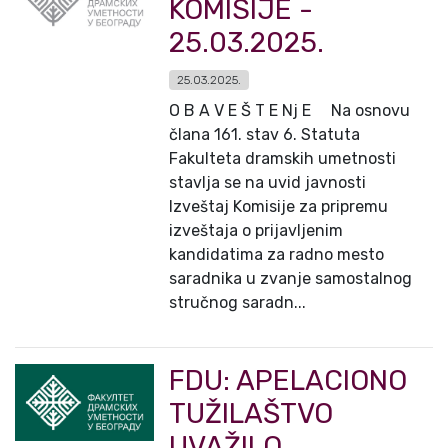
KOMISIJE -
25.03.2025.
25.03.2025.
O B A V E Š T E Nj E Na osnovu
člana 161. stav 6. Statuta
Fakulteta dramskih umetnosti
stavlja se na uvid javnosti
Izveštaj Komisije za pripremu
izveštaja o prijavljenim
kandidatima za radno mesto
saradnika u zvanje samostalnog
stručnog saradn...
FDU: APELACIONO
TUŽILAŠTVO
UVAŽILO