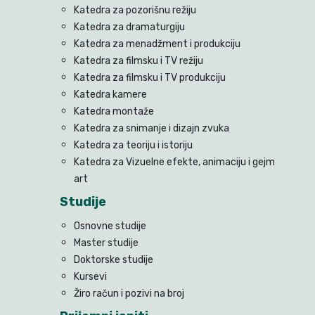
Katedra za pozorišnu režiju
Katedra za dramaturgiju
Katedra za menadžment i produkciju
Katedra za filmsku i TV režiju
Katedra za filmsku i TV produkciju
Katedra kamere
Katedra montaže
Katedra za snimanje i dizajn zvuka
Katedra za teoriju i istoriju
Katedra za Vizuelne efekte, animaciju i gejm
art
Studije
Osnovne studije
Master studije
Doktorske studije
Kursevi
Žiro račun i pozivi na broj