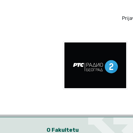
Prij
O Fakultetu