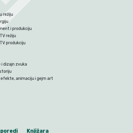
 režiju
rgiju
ent i produkciju
TV režiju
 TV produkciju
i dizajn zvuka
storiju
efekte, animaciju i gejm art
poredi
Knjižara