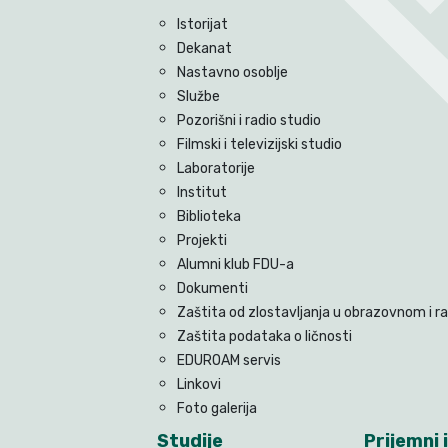
Istorijat
Dekanat
Nastavno osoblje
Službe
Pozorišni i radio studio
Filmski i televizijski studio
Laboratorije
Institut
Biblioteka
Projekti
Alumni klub FDU-a
Dokumenti
Zaštita od zlostavljanja u obrazovnom i 
Zaštita podataka o ličnosti
EDUROAM servis
Linkovi
Foto galerija
Studije
Prijemni i