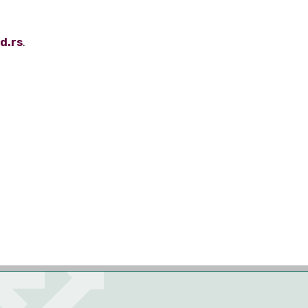
ad
.rs
.