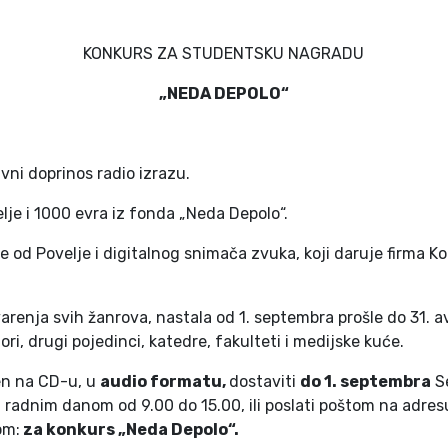
KONKURS ZA STUDENTSKU NAGRADU
„
NEDA DEPOLO
“
vni doprinos radio izrazu.
lje i 1000 evra iz fonda „Neda Depolo“.
e od Povelje i digitalnog snimača zvuka, koji daruje firma Ko
arenja svih žanrova, nastala od 1. septembra prošle do 31. a
i, drugi pojedinci, katedre, fakulteti i medijske kuće.
jen na CD-u, u
audio formatu,
dostaviti
do 1. septembra
Se
0), radnim danom od 9.00 do 15.00, ili poslati poštom na adre
om:
za konkurs
„
Neda Depolo
“
.