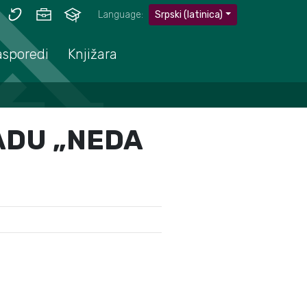
Language:
Srpski (latinica)
asporedi
Knjižara
ADU „NEDA