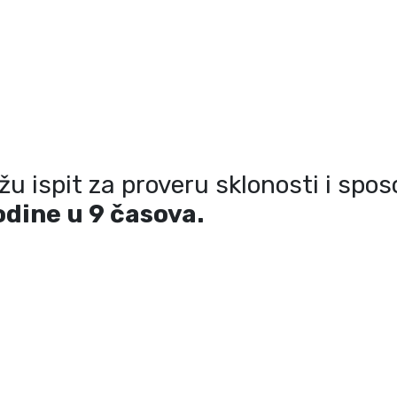
ažu ispit za proveru sklonosti i spo
odine u
9
časova.