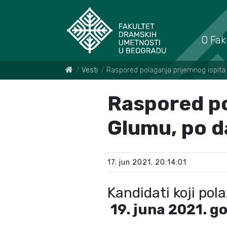
O Fak
Vesti
Raspored polaganja prijemnog ispit
Raspored po
Glumu, po 
17. jun 2021. 20:14:01
Kandidati koji pol
19. juna 2021.
go