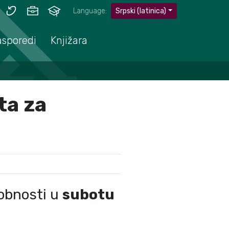
Language:
Srpski (latinica)
asporedi
Knjižara
ta za
sobnosti u
subotu