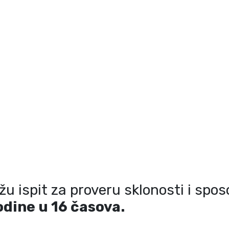
ažu ispit za proveru sklonosti i spo
odine u
16
časova.