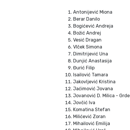
Antonijević Miona
Berar Danilo
Bogićević Andreja
Božić Andrej
Vesić Dragan
Vlček Simona
Dimitrijević Una
Dunjić Anastasija
Đurić Filip
Isailović Tamara
Jakovljević Kristina
Jaćimović Jovana
Jovanović D. Milica - Grde
Jovčić Iva
Komatina Stefan
Milićević Zoran
Mihailović Emilija