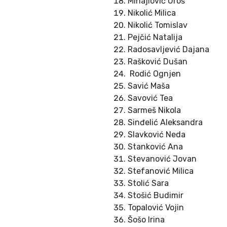
Mihajlović Uroš
Nikolić Milica
Nikolić Tomislav
Pejčić Natalija
Radosavljević Dajana
Rašković Dušan
Rodić Ognjen
Savić Maša
Savović Tea
Sarmeš Nikola
Sinđelić Aleksandra
Slavković Neda
Stanković Ana
Stevanović Jovan
Stefanović Milica
Stolić Sara
Stošić Budimir
Topalović Vojin
Šošo Irina