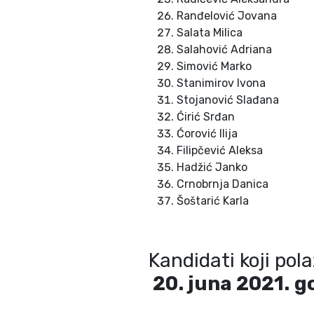
Ranđelović Jovana
Salata Milica
Salahović Adriana
Simović Marko
Stanimirov Ivona
Stojanović Slađana
Ćirić Srđan
Ćorović Ilija
Filipčević Aleksa
Hadžić Janko
Crnobrnja Danica
Šoštarić Karla
Kandidati koji pol
2
0
. juna 2021.
g