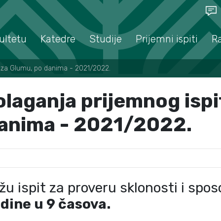
ultetu
Katedre
Studije
Prijemni ispiti
R
a za Glumu, po danima - 2021/2022.
laganja prijemnog ispi
danima - 2021/2022.
ažu ispit za proveru sklonosti i spo
dine u 9 časova.