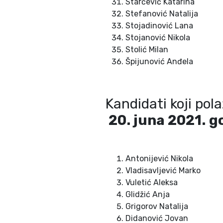
Starčević Katarina
Stefanović Natalija
Stojadinović Lana
Stojanović Nikola
Stolić Milan
Špijunović Anđela
Kandidati koji pol
2
0
. juna 2021.
g
Antonijević Nikola
Vladisavljević Marko
Vuletić Aleksa
Glidžić Anja
Grigorov Natalija
Didanović Jovan