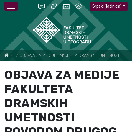
Srpski (latinica)
Vesti
OBJAVA ZA MEDIJE FAKULTETA DRAMSKIH UMETNOSTI POVODOM DRUGOG MEĐUNARODNOG FESTIVALA STUDENTSKOG DOKUMENTARNOG FILMA „BISTRE REKE“ TEMSKA 14—17. JUL 2022.
OBJAVA ZA MEDIJE
FAKULTETA
DRAMSKIH
UMETNOSTI
POVODOM DRUGOG