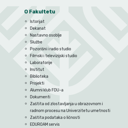
O Fakultetu
Istorijat
Dekanat
Nastavno osoblje
Službe
Pozorišni i radio studio
Filmski i televizijski studio
Laboratorije
Institut
Biblioteka
Projekti
Alumni klub FDU-a
Dokumenti
Zaštita od zlostavljanja u obrazovnom i
radnom procesu na Univerzitetu umetnosti
Zaštita podataka o ličnosti
EDUROAM servis