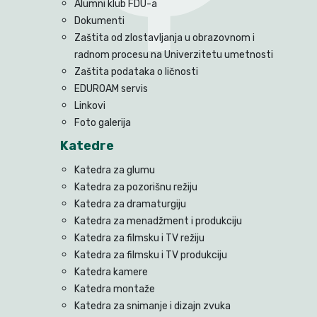
Alumni klub FDU-a
Dokumenti
Zaštita od zlostavljanja u obrazovnom i
radnom procesu na Univerzitetu umetnosti
Zaštita podataka o ličnosti
EDUROAM servis
Linkovi
Foto galerija
Katedre
Katedra za glumu
Katedra za pozorišnu režiju
Katedra za dramaturgiju
Katedra za menadžment i produkciju
Katedra za filmsku i TV režiju
Katedra za filmsku i TV produkciju
Katedra kamere
Katedra montaže
Katedra za snimanje i dizajn zvuka