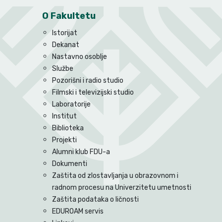
O Fakultetu
Istorijat
Dekanat
Nastavno osoblje
Službe
Pozorišni i radio studio
Filmski i televizijski studio
Laboratorije
Institut
Biblioteka
Projekti
Alumni klub FDU-a
Dokumenti
Zaštita od zlostavljanja u obrazovnom i
radnom procesu na Univerzitetu umetnosti
Zaštita podataka o ličnosti
EDUROAM servis