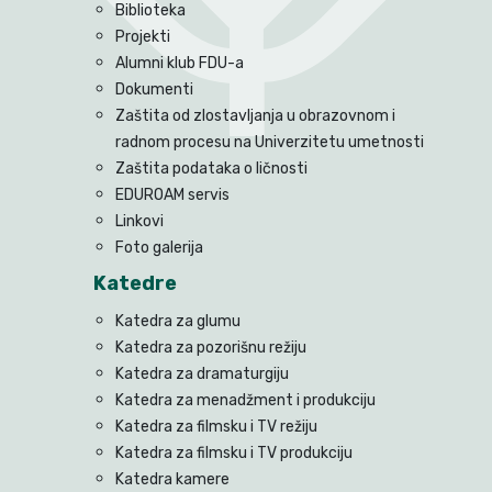
Biblioteka
Projekti
Alumni klub FDU-a
Dokumenti
Zaštita od zlostavljanja u obrazovnom i
radnom procesu na Univerzitetu umetnosti
Zaštita podataka o ličnosti
EDUROAM servis
Linkovi
Foto galerija
Katedre
Katedra za glumu
Katedra za pozorišnu režiju
Katedra za dramaturgiju
Katedra za menadžment i produkciju
Katedra za filmsku i TV režiju
Katedra za filmsku i TV produkciju
Katedra kamere