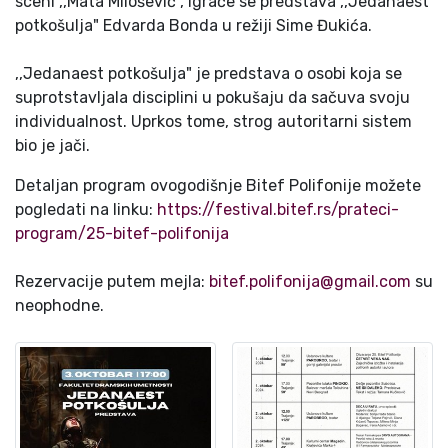
sceni ,,Mata Milošević", igraće se predstava ,,Jedanaest
potkošulja" Edvarda Bonda u režiji Sime Đukića.
,,Jedanaest potkošulja" je predstava o osobi koja se
suprotstavljala disciplini u pokušaju da sačuva svoju
individualnost. Uprkos tome, strog autoritarni sistem
bio je jači.
Detaljan program ovogodišnje Bitef Polifonije možete
pogledati na linku:
https://festival.bitef.rs/prateci-
program/25-bitef-polifonija
Rezervacije putem mejla:
bitef.polifonija@gmail.com
su
neophodne.