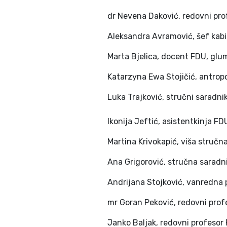
dr Nevena Daković, redovni profes
Aleksandra Avramović, šef kab
Marta Bjelica, docent FDU, glu
Katarzyna Ewa Stojičić, antrop
Luka Trajković, stručni saradnik
Ikonija Jeftić, asistentkinja F
Martina Krivokapić, viša struč
Ana Grigorović, stručna saradni
Andrijana Stojković, vanredna 
mr Goran Peković, redovni pro
Janko Baljak, redovni profesor F