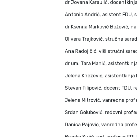
dr Jovana Karaulić, docentkinj
Antonio Andrić, asistent FDU, 
dr Ksenija Marković Božović, n
Olivera Trajković, stručna sara
Ana Radojičić, viši stručni sa
dr um. Tara Manić, asistentkinj
Jelena Knezević, asistentkinja
Stevan Filipović, docent FDU, re
Jelena Mitrović, vanredna pro
Srdan Golubović, redovni profeso
Danica Pajović, vanredna profe
Branko Sujić, red. profesor FDU