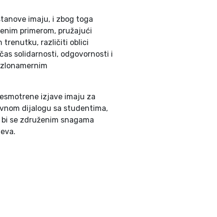
tanove imaju, i zbog toga
enim primerom, pružajući
renutku, različiti oblici
čas solidarnosti, odgovornosti i
o zlonamernim
nesmotrene izjave imaju za
tivnom dijalogu sa studentima,
o bi se združenim snagama
teva.