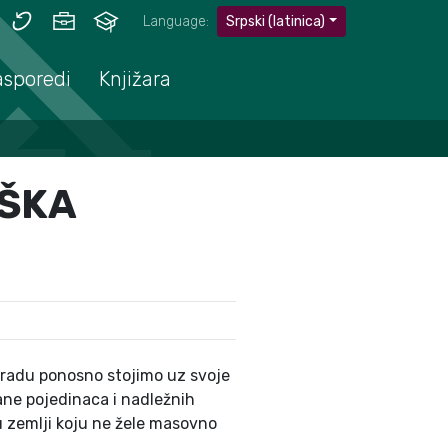
Language:
Srpski (latinica)
asporedi
Knjižara
RŠKA
ogradu ponosno stojimo uz svoje
rane pojedinaca i nadležnih
u zemlji koju ne žele masovno