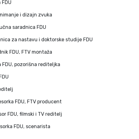
a FDU
snimanje i dizajn zvuka
aučna saradnica FDU
dnica za nastavu i doktorske studije FDU
radnik FDU, FTV montaža
a FDU, pozorišna rediteljka
 FDU
ditelj
fesorka FDU, FTV producent
r FDU, filmski i TV reditelj
sorka FDU, scenarista