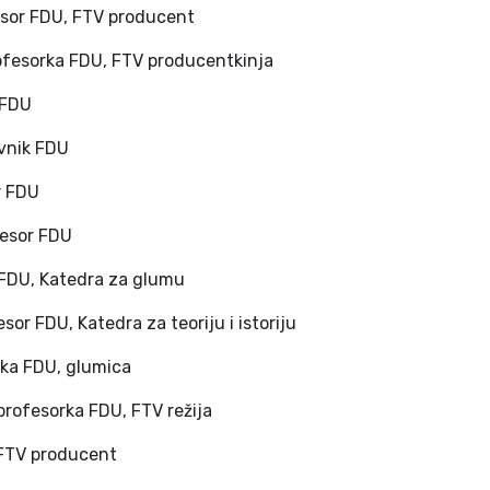
esor FDU, FTV producent
ofesorka FDU, FTV producentkinja
 FDU
avnik FDU
r FDU
fesor FDU
 FDU, Katedra za glumu
sor FDU, Katedra za teoriju i istoriju
rka FDU, glumica
profesorka FDU, FTV režija
 FTV producent