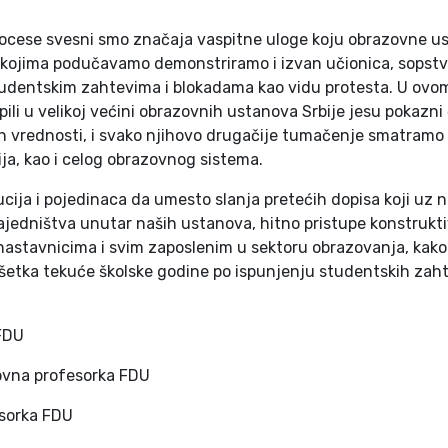
ocese svesni smo značaja vaspitne uloge koju obrazovne us
kojima podučavamo demonstriramo i izvan učionica, sopstv
dentskim zahtevima i blokadama kao vidu protesta. U ovom t
ili u velikoj većini obrazovnih ustanova Srbije jesu pokazni 
ih vrednosti, i svako njihovo drugačije tumačenje smatram
ja, kao i celog obrazovnog sistema.
cija i pojedinaca da umesto slanja pretećih dopisa koji uz 
zajedništva unutar naših ustanova, hitno pristupe konstruk
 nastavnicima i svim zaposlenim u sektoru obrazovanja, kak
šetka tekuće školske godine po ispunjenju studentskih zah
 FDU
dovna profesorka FDU
esorka FDU