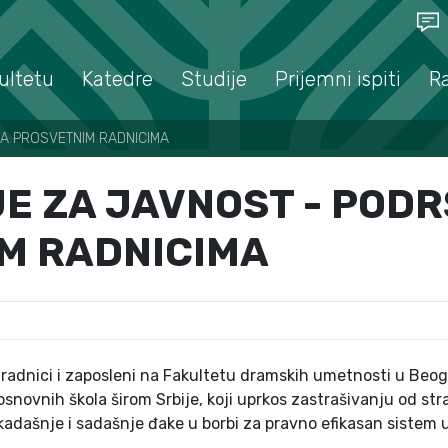
ultetu
Katedre
Studije
Prijemni ispiti
R
A PROSVETNIM RADNICIMA
E ZA JAVNOST - POD
M RADNICIMA
 saradnici i zaposleni na Fakultetu dramskih umetnosti u Be
i osnovnih škola širom Srbije, koji uprkos zastrašivanju od st
kadašnje i sadašnje đake u borbi za pravno efikasan sistem 