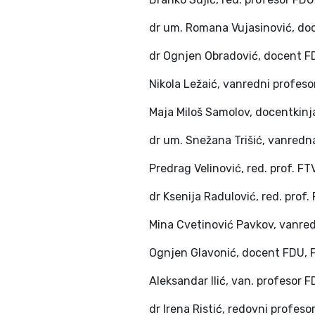
dr um. Romana Vujasinović, do
dr Ognjen Obradović, docent F
Nikola Ležaić, vanredni profeso
Maja Miloš Samolov, docentkinj
dr um. Snežana Trišić, vanredna
Predrag Velinović, red. prof. FT
dr Ksenija Radulović, red. prof.
Mina Cvetinović Pavkov, vanre
Ognjen Glavonić, docent FDU, F
Aleksandar Ilić, van. profesor F
dr Irena Ristić, redovni profesor 