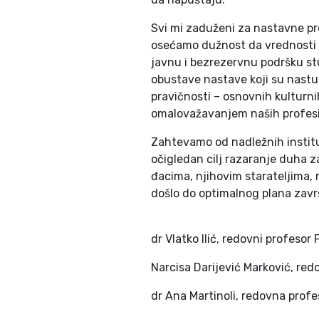
Svi mi zaduženi za nastavne pr
osećamo dužnost da vrednosti 
javnu i bezrezervnu podršku stu
obustave nastave koji su nastup
pravičnosti – osnovnih kulturn
omalovažavanjem naših profesi
Zahtevamo od nadležnih institu
očigledan cilj razaranje duha 
đacima, njihovim starateljima,
došlo do optimalnog plana zavr
dr Vlatko Ilić, redovni profesor
Narcisa Darijević Marković, re
dr Ana Martinoli, redovna prof