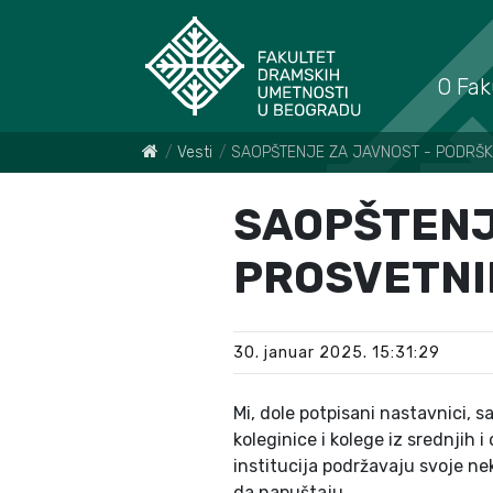
O Fak
Vesti
SAOPŠTENJE ZA JAVNOST - PODRŠK
SAOPŠTENJ
PROSVETNI
30. januar 2025. 15:31:29
Mi, dole potpisani nastavnici,
koleginice i kolege iz srednjih 
institucija podržavaju svoje ne
da napuštaju.