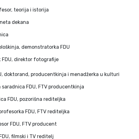
or, teorija i istorija
ineta dekana
mica
ološkinja, demonstratorka FDU
 FDU, direktor fotografije
DU, doktorand, producentkinja i menadžerka u kulturi
na saradnica FDU, FTV producentkinja
ca FDU, pozorišna rediteljka
profesorka FDU, FTV rediteljka
fesor FDU, FTV producent
DU, filmski i TV reditelj