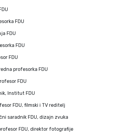
 FDU
fesorka FDU
nja FDU
ofesorka FDU
esor FDU
nredna profesorka FDU
profesor FDU
ik, Institut FDU
esor FDU, filmski i TV reditelj
ručni saradnik FDU, dizajn zvuka
rofesor FDU, direktor fotografije