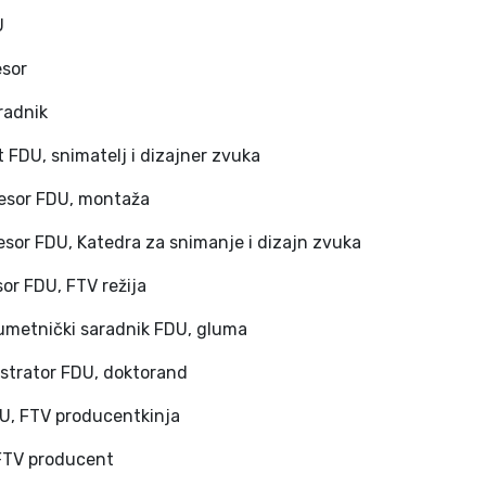
U
esor
aradnik
 FDU, snimatelj i dizajner zvuka
fesor FDU, montaža
esor FDU, Katedra za snimanje i dizajn zvuka
or FDU, FTV režija
 umetnički saradnik FDU, gluma
strator FDU, doktorand
DU, FTV producentkinja
 FTV producent