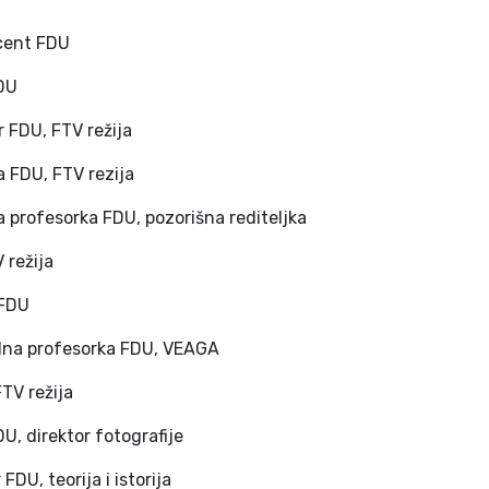
cent FDU
DU
r FDU, FTV režija
a FDU, FTV rezija
 profesorka FDU, pozorišna rediteljka
V režija
 FDU
dna profesorka FDU, VEAGA
TV režija
DU, direktor fotografije
FDU, teorija i istorija