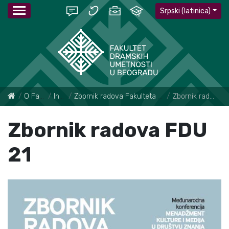
Srpski (latinica)
O Fakultetu
Institut
Zbornik radova Fakulteta dramskih umetnosti
Zbornik radova FDU 21
Zbornik radova FDU
21