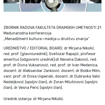
ZBORNIK RADOVA FAKULTETA DRAMSKIH UMETNOSTI 21
Međunarodna konferencija
„Menadžment kulture i medija u društvu znanja“
UREDNIŠTVO / EDITORIAL BOARD: dr Mirjana Nikolić,
red. prof. (glavniurednik), Svetozar Rapajić, profesor
emeritus (odgovorni urednik);dr Nevena Daković, red.
prof, dr Divna Vuksanović, red. prof; dr Ivan Medenica,
docent; dr Aleksandar Janković, docent; dr Boško Milin,
vanr. prof; dr Enisa Uspenski, docent, dr Dubravka Valić
Nedeljković (spoljni član), dr Zoran Milutinović (spoljni
član), dr Vesna Perić (spoljni član).
Urednik izdanja: dr Mirjana Nikolić.