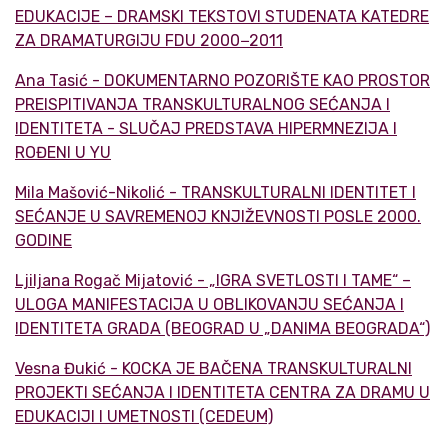
EDUKACIJE – DRAMSKI TEKSTOVI STUDENATA KATEDRE
ZA DRAMATURGIJU FDU 2000−2011
Ana Tasić - DOKUMENTARNO POZORIŠTE KAO PROSTOR
PREISPITIVANJA TRANSKULTURALNOG SEĆANJA I
IDENTITETA - SLUČAJ PREDSTAVA HIPERMNEZIJA I
ROĐENI U YU
Mila Mašović-Nikolić - TRANSKULTURALNI IDENTITET I
SEĆANJE U SAVREMENOJ KNJIŽEVNOSTI POSLE 2000.
GODINE
Ljiljana Rogač Mijatović - „IGRA SVETLOSTI I TAME“ –
ULOGA MANIFESTACIJA U OBLIKOVANJU SEĆANJA I
IDENTITETA GRADA (BEOGRAD U „DANIMA BEOGRADA“)
Vesna Đukić - KOCKA JE BAČENA TRANSKULTURALNI
PROJEKTI SEĆANJA I IDENTITETA CENTRA ZA DRAMU U
EDUKACIJI I UMETNOSTI (CEDEUM)