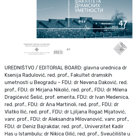
UREDNIŠTVO / EDITORIAL BOARD: glavna urednica dr
Ksenija Radulović, red. prof., Fakultet dramskih
umetnosti u Beogradu – FDU; dr Nevena Daković, red.
prof., FDU; dr Mirjana Nikolić, red. prof., FDU; dr Milena
Dragićević Šešić, prof. emerita, FDU; dr Ivan Medenica,
red. prof., FDU; dr Ana Martinoli, red. prof., FDU; dr
Vlatko Ilić, red. prof., FDU; dr Ljiljana Rogač Mijatović,
vanr. prof., FDU; dr Aleksandra Milovanović, vanr. prof.,
FDU; dr Deniz Bajrakdar, red. prof., Univerzitet Kadir
Has u Istambulu; dr Nikica Gilić, red. prof., Sveučilište u