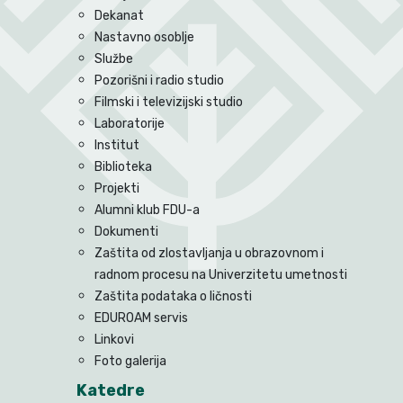
Dekanat
Nastavno osoblje
Službe
Pozorišni i radio studio
Filmski i televizijski studio
Laboratorije
Institut
Biblioteka
Projekti
Alumni klub FDU-a
Dokumenti
Zaštita od zlostavljanja u obrazovnom i
radnom procesu na Univerzitetu umetnosti
Zaštita podataka o ličnosti
EDUROAM servis
Linkovi
Foto galerija
Katedre