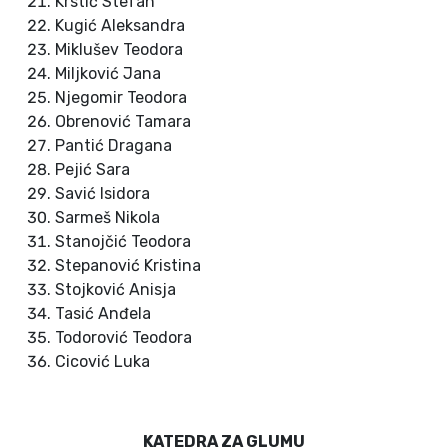
Krstić Stefan
Kugić Aleksandra
Miklušev Teodora
Miljković Jana
Njegomir Teodora
Obrenović Tamara
Pantić Dragana
Pejić Sara
Savić Isidora
Sarmeš Nikola
Stanojčić Teodora
Stepanović Kristina
Stojković Anisja
Tasić Anđela
Todorović Teodora
Cicović Luka
KATEDRA ZA GLUMU