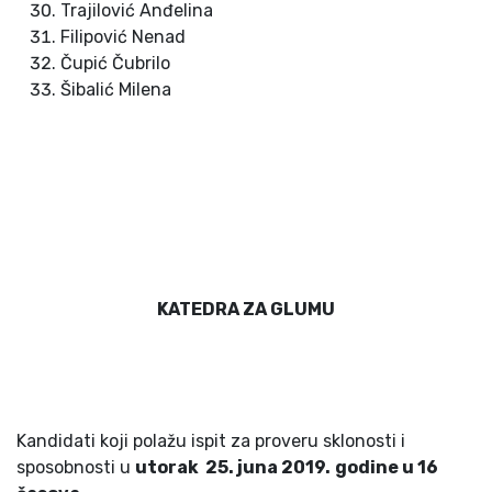
Trajilović Anđelina
Filipović Nenad
Čupić Čubrilo
Šibalić Milena
KATEDRA ZA GLUMU
Kandidati koji polažu ispit za proveru sklonosti i
sposobnosti u
utorak 2
5
. juna 201
9
.
godine u
16