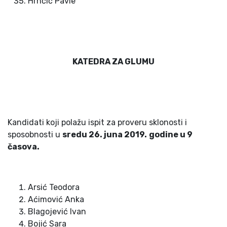
Hrnčić Pavle
KATEDRA ZA GLUMU
Kandidati koji polažu ispit za proveru sklonosti i
sposobnosti u
sredu 2
6
. juna 201
9
.
godine u
9
časova.
Arsić Teodora
Aćimović Anka
Blagojević Ivan
Bojić Sara