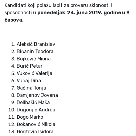
Kandidati koji polažu ispit za proveru sklonosti i
sposobnosti u
ponedeljak 2
4
. juna 201
9
.
godine u
9
časova.
Aleksić Branislav
Bićanin Teodora
Bojković Miona
Burić Petar
Vuković Valerija
Vučaj Dina
Gaćina Tonja
Damjanov Jovana
Delibašić Maša
Dugonjić Andrija
Đogo Marko
Đokanović Nikola
Đorđević Isidora