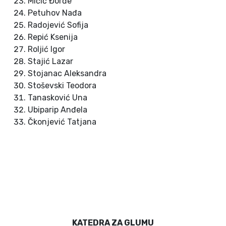
Mičić Đorđe
Petuhov Nađa
Radojević Sofija
Repić Ksenija
Roljić Igor
Stajić Lazar
Stojanac Aleksandra
Stoševski Teodora
Tanasković Una
Ubiparip Anđela
Čkonjević Tatjana
KATEDRA ZA GLUMU