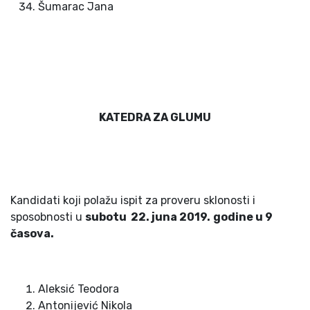
Šumarac Jana
KATEDRA ZA GLUMU
Kandidati koji polažu ispit za proveru sklonosti i
sposobnosti u
subotu 2
2
. juna 201
9
.
godine u
9
časova.
Aleksić Teodora
Antonijević Nikola