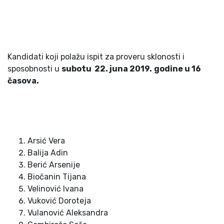
Kandidati koji polažu ispit za proveru sklonosti i
sposobnosti u
subotu 2
2
. juna 201
9
.
godine u
16
časova.
Arsić Vera
Balija Adin
Berić Arsenije
Biočanin Tijana
Velinović Ivana
Vuković Doroteja
Vulanović Aleksandra