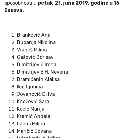
sposobnosti u
petak 2
1
. juna 201
9
.
godine u
16
časova.
Branković Ana
Bubanja Nikolina
Vraneš Milica
Gašović Borisav
Dimitrijević Irena
Dimitrijević H. Nevena
Dramićanin Aleksa
Ikić Ljubica
Jovanović D. Iva
Knežević Sara
Kocić Marija
Kremić Anđela
Labus Milica
Maričić Jovana