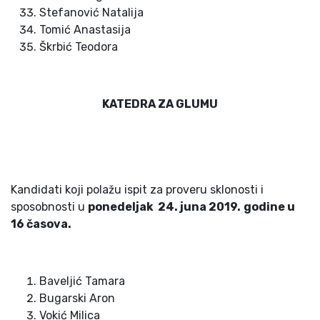
Stefanović Natalija
Tomić Anastasija
Škrbić Teodora
KATEDRA ZA GLUMU
Kandidati koji polažu ispit za proveru sklonosti i
sposobnosti u
ponedeljak 2
4
. juna 201
9
.
godine u
16
časova.
Baveljić Tamara
Bugarski Aron
Vokić Milica