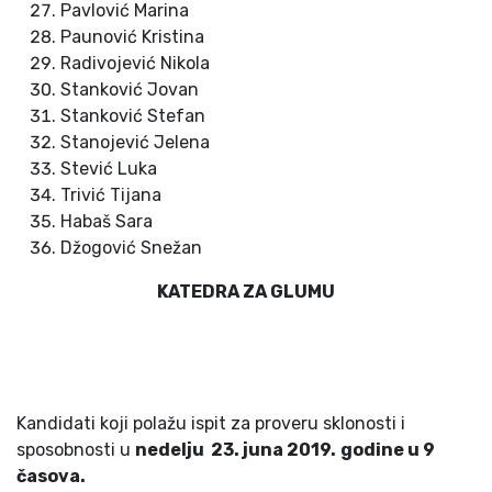
Pavlović Marina
Paunović Kristina
Radivojević Nikola
Stanković Jovan
Stanković Stefan
Stanojević Jelena
Stević Luka
Trivić Tijana
Habaš Sara
Džogović Snežan
KATEDRA ZA GLUMU
Kandidati koji polažu ispit za proveru sklonosti i
sposobnosti u
nedelju 2
3
. juna 201
9
.
godine u
9
časova.