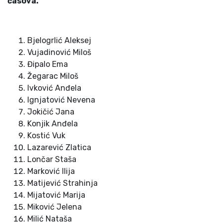
časova.
Bjelogrlić Aleksej
Vujadinović Miloš
Đipalo Ema
Žegarac Miloš
Ivković Anđela
Ignjatović Nevena
Jokičić Jana
Konjik Anđela
Kostić Vuk
Lazarević Zlatica
Lončar Staša
Marković Ilija
Matijević Strahinja
Mijatović Marija
Miković Jelena
Milić Nataša