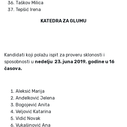
Taškov Milica
Tepšić Irena
KATEDRA ZA GLUMU
Kandidati koji polažu ispit za proveru sklonosti i
sposobnosti u
nedelju 2
3
. juna 201
9
.
godine u
16
časova.
Aleksić Marija
Anđelković Jelena
Bogojević Anita
Veljović Katarina
Vidić Novak
Vukašinović Ana