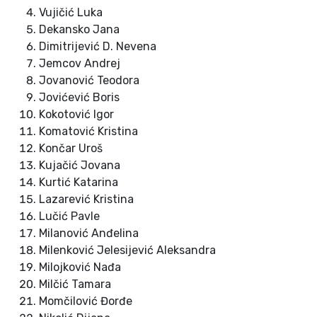
Vujičić Luka
Dekansko Jana
Dimitrijević D. Nevena
Jemcov Andrej
Jovanović Teodora
Jovićević Boris
Kokotović Igor
Komatović Kristina
Končar Uroš
Kujačić Jovana
Kurtić Katarina
Lazarević Kristina
Lučić Pavle
Milanović Anđelina
Milenković Jelesijević Aleksandra
Milojković Nađa
Milčić Tamara
Momčilović Đorđe