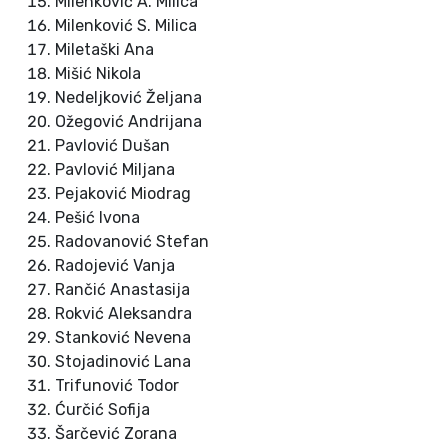
Milenković A. Milica
Milenković S. Milica
Miletaški Ana
Mišić Nikola
Nedeljković Željana
Ožegović Andrijana
Pavlović Dušan
Pavlović Miljana
Pejaković Miodrag
Pešić Ivona
Radovanović Stefan
Radojević Vanja
Rančić Anastasija
Rokvić Aleksandra
Stanković Nevena
Stojadinović Lana
Trifunović Todor
Ćurčić Sofija
Šarčević Zorana