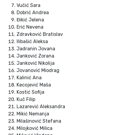
Vučić Sara
Dobrić Andrea
Đikić Jelena
Erić Nevena
Zdravković Bratislav
Ilibašić Aleksa
Jadranin Jovana
Janković Zorana
Janković Nikolija
Jovanović Miodrag
Kalinić Ana
Kecojević Maša
Kostić Sofija
Kuč Filip
Lazarević Aleksandra
Mikić Nemanja
Milašinović Stefana
Milojković Milica