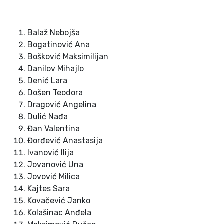
Balaž Nebojša
Bogatinović Ana
Bošković Maksimilijan
Danilov Mihajlo
Denić Lara
Došen Teodora
Dragović Angelina
Dulić Nađa
Đan Valentina
Đorđević Anastasija
Ivanović Ilija
Jovanović Una
Jovović Milica
Kajtes Sara
Kovačević Janko
Kolašinac Anđela