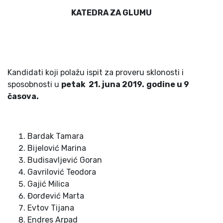
KATEDRA ZA GLUMU
Kandidati koji polažu ispit za proveru sklonosti i
sposobnosti u
petak 2
1
. juna 201
9
.
godine u
9
časova.
Bardak Tamara
Bijelović Marina
Budisavljević Goran
Gavrilović Teodora
Gajić Milica
Đorđević Marta
Evtov Tijana
Endres Arpad