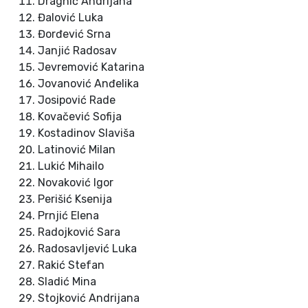
Dragnić Andrijana
Đalović Luka
Đorđević Srna
Janjić Radosav
Jevremović Katarina
Jovanović Anđelika
Josipović Rade
Kovačević Sofija
Kostadinov Slaviša
Latinović Milan
Lukić Mihailo
Novaković Igor
Perišić Ksenija
Prnjić Elena
Radojković Sara
Radosavljević Luka
Rakić Stefan
Sladić Mina
Stojković Andrijana