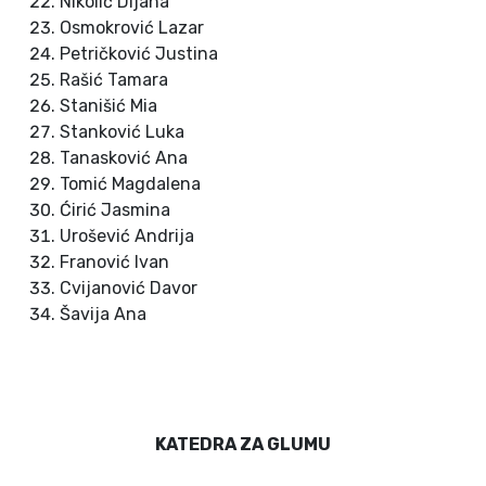
Nikolić Dijana
Osmokrović Lazar
Petričković Justina
Rašić Tamara
Stanišić Mia
Stanković Luka
Tanasković Ana
Tomić Magdalena
Ćirić Jasmina
Urošević Andrija
Franović Ivan
Cvijanović Davor
Šavija Ana
KATEDRA ZA GLUMU