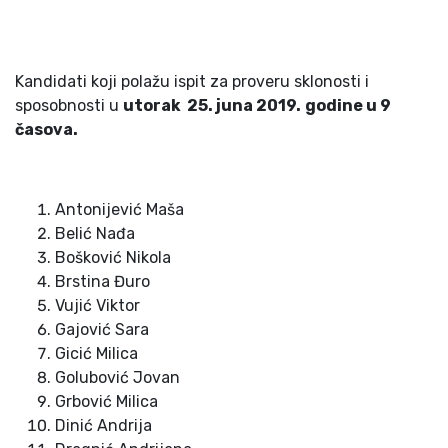
Kandidati koji polažu ispit za proveru sklonosti i
sposobnosti u
utorak 2
5
. juna 201
9
.
godine u
9
časova.
Antonijević Maša
Belić Nađa
Bošković Nikola
Brstina Đuro
Vujić Viktor
Gajović Sara
Gicić Milica
Golubović Jovan
Grbović Milica
Dinić Andrija