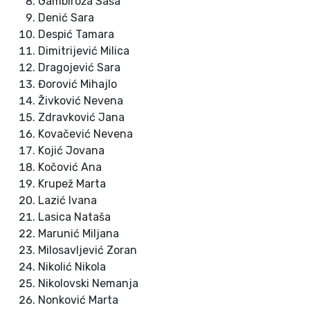
Gambiroža Saša
Denić Sara
Despić Tamara
Dimitrijević Milica
Dragojević Sara
Đorović Mihajlo
Živković Nevena
Zdravković Jana
Kovačević Nevena
Kojić Jovana
Kočović Ana
Krupež Marta
Lazić Ivana
Lasica Nataša
Marunić Miljana
Milosavljević Zoran
Nikolić Nikola
Nikolovski Nemanja
Nonković Marta