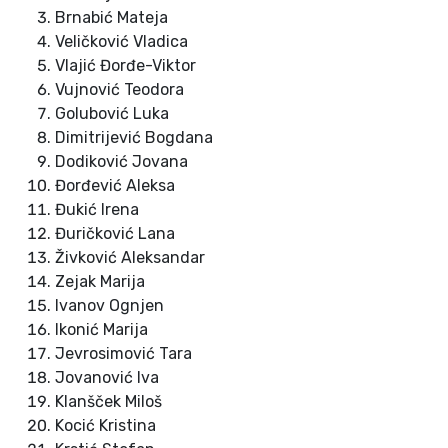
Brnabić Mateja
Veličković Vladica
Vlajić Đorđe-Viktor
Vujnović Teodora
Golubović Luka
Dimitrijević Bogdana
Dodiković Jovana
Đorđević Aleksa
Đukić Irena
Đuričković Lana
Živković Aleksandar
Zejak Marija
Ivanov Ognjen
Ikonić Marija
Jevrosimović Tara
Jovanović Iva
Klanšček Miloš
Kocić Kristina