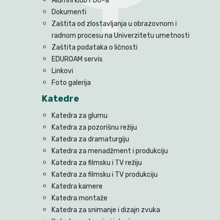
Alumni klub FDU-a
Dokumenti
Zaštita od zlostavljanja u obrazovnom i
radnom procesu na Univerzitetu umetnosti
Zaštita podataka o ličnosti
EDUROAM servis
Linkovi
Foto galerija
Katedre
Katedra za glumu
Katedra za pozorišnu režiju
Katedra za dramaturgiju
Katedra za menadžment i produkciju
Katedra za filmsku i TV režiju
Katedra za filmsku i TV produkciju
Katedra kamere
Katedra montaže
Katedra za snimanje i dizajn zvuka