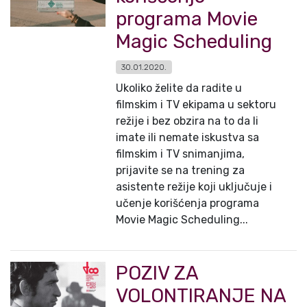
programa Movie
Magic Scheduling
30.01.2020.
Ukoliko želite da radite u
filmskim i TV ekipama u sektoru
režije i bez obzira na to da li
imate ili nemate iskustva sa
filmskim i TV snimanjima,
prijavite se na trening za
asistente režije koji uključuje i
učenje korišćenja programa
Movie Magic Scheduling...
POZIV ZA
VOLONTIRANJE NA