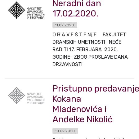
Neradni dan
17.02.2020.
11.02.2020.
O B A V E Š T E Nj E FAKULTET
DRAMSKIH UMETNOSTI NEĆE
RADITI 17. FEBRUARA 2020.
GODINE ZBOG PROSLAVE DANA
DRŽAVNOSTI
Pristupno predavanje
Kokana
Mladenovića i
Anđelke Nikolić
10.02.2020.