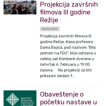
Projekcija završnih
filmova III godine
Režije
03.02.2020.
Projekcija završnih filmova III
godine Režije, klasa profesora
Darka Bajića, pod nazivom "Bilo
jednom na FDU", biće održana u
velikoj sali Kombank dvorane u
četvrtak 6. februara u 19:00
časova. Na projekciji će biti
prikazani sledeći f...
Obaveštenje o
početku nastave u