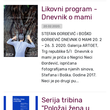
Likovni program -
Dnevnik o mami
20.02.2020.
STEFAN ĐORĐEVIĆ i BOŠKO
ĐORĐEVIĆ DNEVNIK O MAMI 20. 2
– 26. 3. 2020. Galerija ARTGET,
Trg republike 5/I Dnevnik o
mami je priča o Negrici Neci
Đorđević, ispričana
fotografijama njenih sinova,
Stefana i Boška. Godine 2017.
Neci je po drugi pu...
Serija tribina
"Položaj žena u