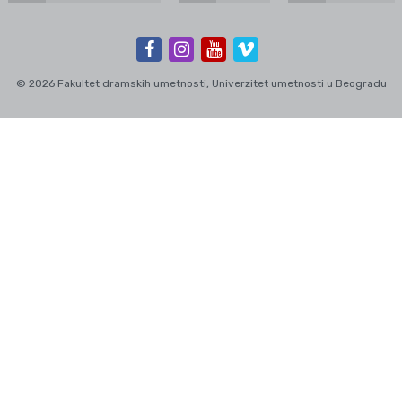
© 2026 Fakultet dramskih umetnosti, Univerzitet umetnosti u Beogradu