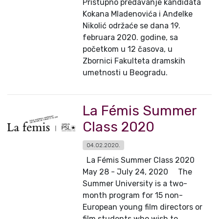
Pristupno predavanje kandidata
Kokana Mladenovića i Anđelke
Nikolić održaće se dana 19.
februara 2020. godine, sa
početkom u 12 časova, u
Zbornici Fakulteta dramskih
umetnosti u Beogradu.
La Fémis Summer
Class 2020
04.02.2020.
La Fémis Summer Class 2020
May 28 - July 24, 2020 The
Summer University is a two-
month program for 15 non-
European young film directors or
film students who wish to