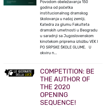
Povodom obeležavanja 150
godina od početka
institucionalnog dramskog
školovanja u našoj zemlji,
Katedra za glumu Fakulteta
dramskih umetnosti u Beogradu
u saradnji sa Jugoslovenskom
kinotekom priprema izložbu VEK I
PO SRPSKE ŠKOLE GLUME. U
okviru n...
COMPETITION: BE
THE AUTHOR OF
THE 2020
OPENING
SEQUENCE!