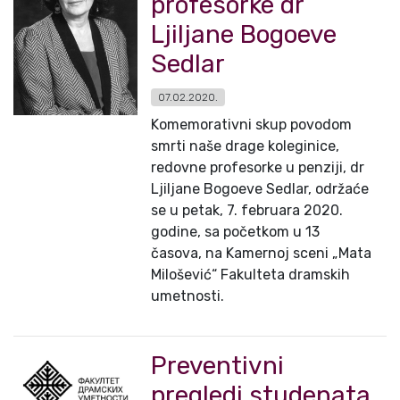
profesorke dr
Ljiljane Bogoeve
Sedlar
07.02.2020.
Komemorativni skup povodom
smrti naše drage koleginice,
redovne profesorke u penziji, dr
Ljiljane Bogoeve Sedlar, održaće
se u petak, 7. februara 2020.
godine, sa početkom u 13
časova, na Kamernoj sceni „Mata
Milošević“ Fakulteta dramskih
umetnosti.
Preventivni
pregledi studenata