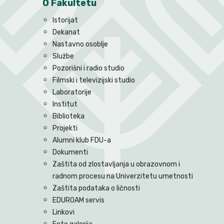
O Fakultetu
Istorijat
Dekanat
Nastavno osoblje
Službe
Pozorišni i radio studio
Filmski i televizijski studio
Laboratorije
Institut
Biblioteka
Projekti
Alumni klub FDU-a
Dokumenti
Zaštita od zlostavljanja u obrazovnom i
radnom procesu na Univerzitetu umetnosti
Zaštita podataka o ličnosti
EDUROAM servis
Linkovi