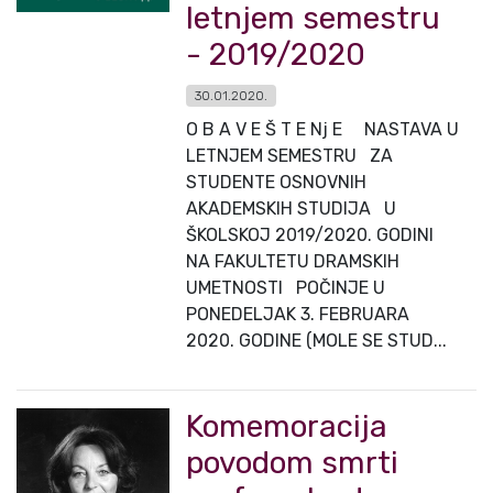
letnjem semestru
- 2019/2020
30.01.2020.
O B A V E Š T E Nj E NASTAVA U
LETNJEM SEMESTRU ZA
STUDENTE OSNOVNIH
AKADEMSKIH STUDIJA U
ŠKOLSKOJ 2019/2020. GODINI
NA FAKULTETU DRAMSKIH
UMETNOSTI POČINJE U
PONEDELJAK 3. FEBRUARA
2020. GODINE (MOLE SE STUD...
Komemoracija
povodom smrti