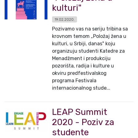
kulturi"
19.02.2020.
Pozivamo vas na seriju tribina sa
krovnom temom „Položaj žena u
kulturi, u Srbiji, danas" koju
organizuju studenti Katedre za
Menadžment i produkciju
pozorišta, radija i kulture u
okviru predfestivalskog
programa Festivala
internacionalnog stude...
LEAP Summit
2020 - Poziv za
studente