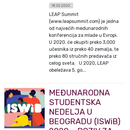
18.02.2020.
LEAP Summit
(www.leapsummit.com) je jedna
od najvećih međunarodnih
konferencija za mlade u Evropi.
U 2020. će okupiti preko 3,000
učesnika iz preko 40 zemalja, te
preko 80 stručnih predavača iz
celog sveta. U 2020, LEAP
obeležava 5. go...
MEĐUNARODNA
STUDENTSKA
NEDELJA U
BEOGRADU (ISWiB)