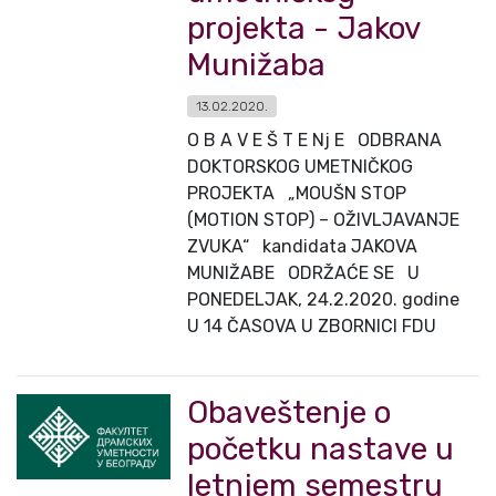
projekta - Jakov
Munižaba
13.02.2020.
O B A V E Š T E Nj E ODBRANA
DOKTORSKOG UMETNIČKOG
PROJEKTA „MOUŠN STOP
(MOTION STOP) – OŽIVLJAVANJE
ZVUKA“ kandidata JAKOVA
MUNIŽABE ODRŽAĆE SE U
PONEDELJAK, 24.2.2020. godine
U 14 ČASOVA U ZBORNICI FDU
Obaveštenje o
početku nastave u
letnjem semestru