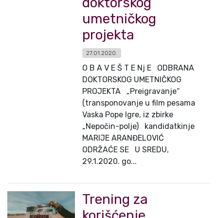
doktorskog
umetničkog
projekta
27.01.2020.
O B A V E Š T E Nj E ODBRANA
DOKTORSKOG UMETNIČKOG
PROJEKTA „Preigravanje“
(transponovanje u film pesama
Vaska Pope Igre, iz zbirke
„Nepočin-polje) kandidatkinje
MARIJE ARANĐELOVIĆ
ODRŽAĆE SE U SREDU,
29.1.2020. go...
Trening za
korišćenje