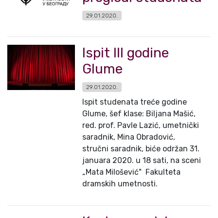
29.01.2020.
Ispit III godine
Glume
29.01.2020.
Ispit studenata treće godine
Glume, šef klase: Biljana Mašić,
red. prof. Pavle Lazić, umetnički
saradnik, Mina Obradović,
stručni saradnik, biće održan 31.
januara 2020. u 18 sati, na sceni
„Mata Milošević" Fakulteta
dramskih umetnosti.