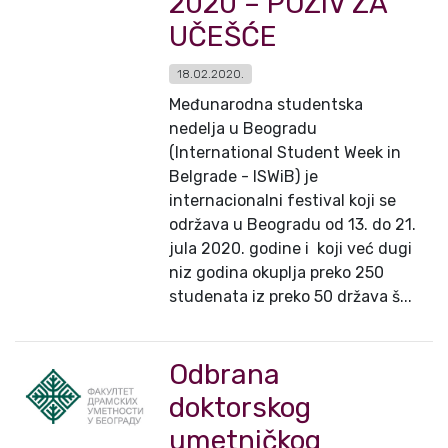
2020 – POZIV ZA
UČEŠĆE
18.02.2020.
Međunarodna studentska
nedelja u Beogradu
(International Student Week in
Belgrade - ISWiB) je
internacionalni festival koji se
održava u Beogradu od 13. do 21.
jula 2020. godine i koji već dugi
niz godina okuplja preko 250
studenata iz preko 50 država š...
Odbrana
doktorskog
umetničkog