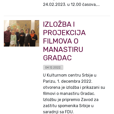
24.02.2023. u 12.00 časova,...
IZLOŽBA I
PROJEKCIJA
FILMOVA O
MANASTIRU
GRADAC
04.12.2022.
U Kulturnom centru Srbije u
Parizu, 1. decembra 2022.
otvorena je izložba i prikazani su
filmovi o manastiru Gradac.
Izložbu je pripremio Zavod za
zaštitu spomenika Srbije u
saradnji sa FDU.