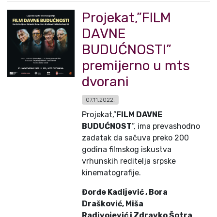
Projekat,”FILM
DAVNE
BUDUĆNOSTI”
premijerno u mts
dvorani
07.11.2022.
Projekat,”
FILM DAVNE
BUDUĆNOST
”, ima prevashodno
zadatak da sačuva preko 200
godina filmskog iskustva
vrhunskih reditelja srpske
kinematografije.
Đorđe Kadijević , Bora
Drašković, Miša
Radivojević
i Zdravko Šotra
.