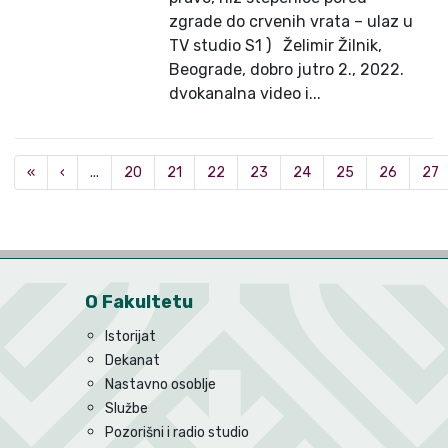
zgrade do crvenih vrata – ulaz u
TV studio S1 ) Želimir Žilnik,
Beograde, dobro jutro 2., 2022.
dvokanalna video i...
«
‹
...
20
21
22
23
24
25
26
27
O Fakultetu
Istorijat
Dekanat
Nastavno osoblje
Službe
Pozorišni i radio studio