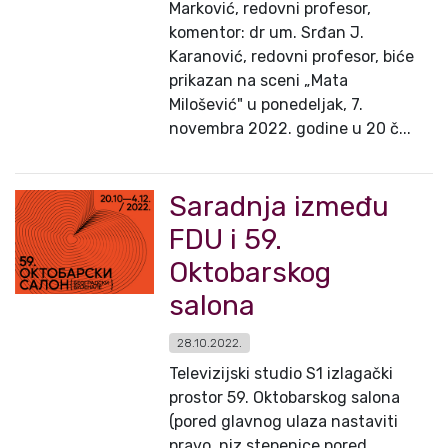
Marković, redovni profesor,
komentor: dr um. Srđan J.
Karanović, redovni profesor, biće
prikazan na sceni „Mata
Milošević" u ponedeljak, 7.
novembra 2022. godine u 20 č...
Saradnja između
FDU i 59.
Oktobarskog
salona
28.10.2022.
Televizijski studio S1 izlagački
prostor 59. Oktobarskog salona
(pored glavnog ulaza nastaviti
pravo, niz stepenice pored