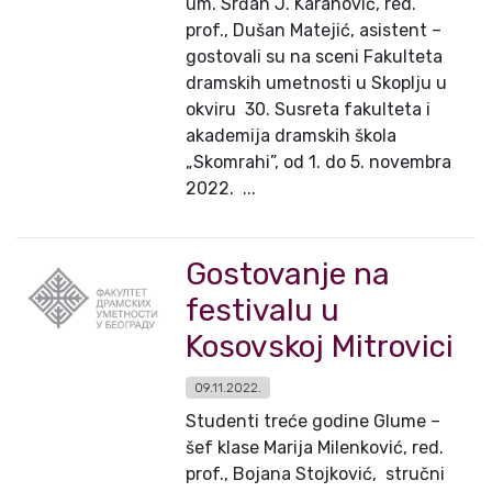
um. Srđan J. Karanović, red.
prof., Dušan Matejić, asistent –
gostovali su na sceni Fakulteta
dramskih umetnosti u Skoplju u
okviru 30. Susreta fakulteta i
akademija dramskih škola
„Skomrahi”, od 1. do 5. novembra
2022. ...
Gostovanje na
festivalu u
Kosovskoj Mitrovici
09.11.2022.
Studenti treće godine Glume –
šef klase Marija Milenković, red.
prof., Bojana Stojković, stručni