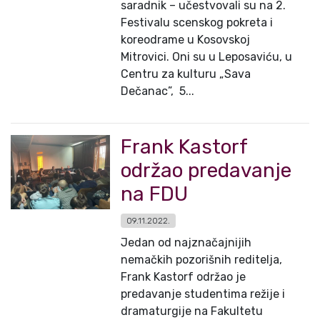
saradnik – učestvovali su na 2.
Festivalu scenskog pokreta i
koreodrame u Kosovskoj
Mitrovici. Oni su u Leposaviću, u
Centru za kulturu „Sava
Dečanac”, 5...
Frank Kastorf
održao predavanje
na FDU
09.11.2022.
Jedan od najznačajnijih
nemačkih pozorišnih reditelja,
Frank Kastorf održao je
predavanje studentima režije i
dramaturgije na Fakultetu