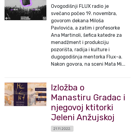
Ovogodišnji FLUX radio je
svečano počeo 19. novembra,
govorom dekana Miloša
Pavlovića, a zatim i profesorke
Ana Martinoli, šefica katedre za
menadžment i produkciju
pozorišta, radija i kulture i
dugogodišnja mentorka Flux-a.
Nakon govora, na sceni Mata Mi...
Izložba o
Manastiru Gradac i
njegovoj ktitorki
Jeleni Anžujskoj
21.11.2022.