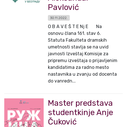
Pavlović
30.11.2022.
O B A V E Š T E Nj E Na
osnovu člana 161. stav 6.
Statuta Fakulteta dramskih
umetnosti stavlja se na uvid
javnosti Izveštaj Komisije za
pripremu izveštaja o prijavljenim
kandidatima za radno mesto
nastavnika u zvanju od docenta
do vanredn...
Master predstava
studentkinje Anje
Čuković