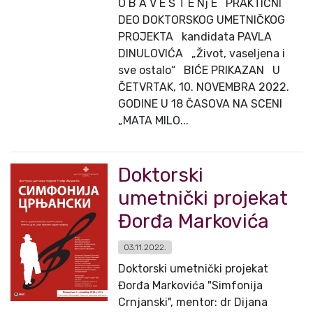
O B A V E Š T E Nj E PRAKTIČNI
DEO DOKTORSKOG UMETNIČKOG
PROJEKTA kandidata PAVLA
DINULOVIĆA „Život, vaseljena i
sve ostalo“ BIĆE PRIKAZAN U
ČETVRTAK, 10. NOVEMBRA 2022.
GODINE U 18 ČASOVA NA SCENI
„MATA MILO...
Doktorski
umetnički projekat
Đorđa Markovića
03.11.2022.
Doktorski umetnički projekat
Đorđa Markovića "Simfonija
Crnjanski", mentor: dr Dijana