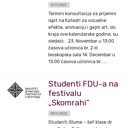
14.11.2022.
Termini konsultacija za prijemni
ispit na Katedri za vizuelne
efekte, animaciju i gejm art, do
kraja ove kalendarske godine, su
sledeći: 23. Novembar u 13:00
časova učionica br. 2 ili
bioskopska sala 14. Decembar u
13:00 časova učionica br. ...
Studenti FDU-a na
festivalu
„Skomrahi”
09.11.2022.
Studenti Glume – šef klase dr