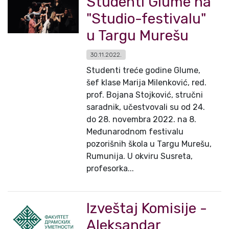
Studenti Glume na
"Studio-festivalu"
u Targu Murešu
30.11.2022.
Studenti treće godine Glume,
šef klase Marija Milenković, red.
prof. Bojana Stojković, stručni
saradnik, učestvovali su od 24.
do 28. novembra 2022. na 8.
Međunarodnom festivalu
pozorišnih škola u Targu Murešu,
Rumunija. U okviru Susreta,
profesorka...
Izveštaj Komisije -
Aleksandar