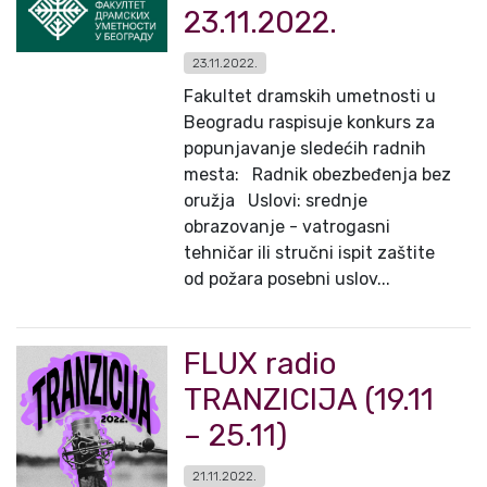
23.11.2022.
23.11.2022.
Fakultet dramskih umetnosti u
Beogradu raspisuje konkurs za
popunjavanje sledećih radnih
mesta: Radnik obezbeđenja bez
oružja Uslovi: srednje
obrazovanje - vatrogasni
tehničar ili stručni ispit zaštite
od požara posebni uslov...
FLUX radio
TRANZICIJA (19.11
– 25.11)
21.11.2022.