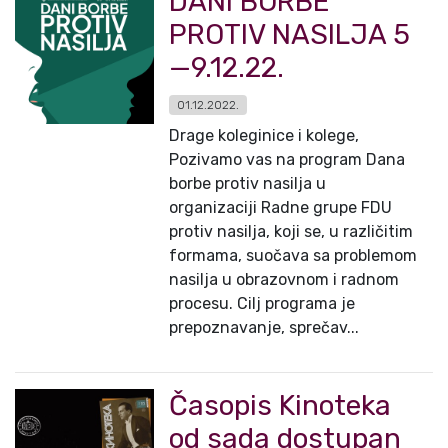
DANI BORBE
PROTIV NASILJA 5
—9.12.22.
01.12.2022.
Drage koleginice i kolege,
Pozivamo vas na program Dana
borbe protiv nasilja u
organizaciji Radne grupe FDU
protiv nasilja, koji se, u različitim
formama, suočava sa problemom
nasilja u obrazovnom i radnom
procesu. Cilj programa je
prepoznavanje, sprečav...
Časopis Kinoteka
od sada dostupan