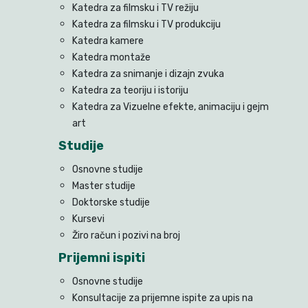
Katedra za filmsku i TV režiju
Katedra za filmsku i TV produkciju
Katedra kamere
Katedra montaže
Katedra za snimanje i dizajn zvuka
Katedra za teoriju i istoriju
Katedra za Vizuelne efekte, animaciju i gejm
art
Studije
Osnovne studije
Master studije
Doktorske studije
Kursevi
Žiro račun i pozivi na broj
Prijemni ispiti
Osnovne studije
Konsultacije za prijemne ispite za upis na