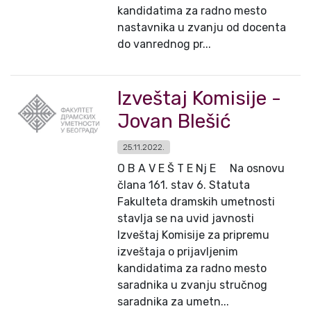
kandidatima za radno mesto
nastavnika u zvanju od docenta
do vanrednog pr...
Izveštaj Komisije -
Jovan Blešić
25.11.2022.
O B A V E Š T E Nj E Na osnovu
člana 161. stav 6. Statuta
Fakulteta dramskih umetnosti
stavlja se na uvid javnosti
Izveštaj Komisije za pripremu
izveštaja o prijavljenim
kandidatima za radno mesto
saradnika u zvanju stručnog
saradnika za umetn...