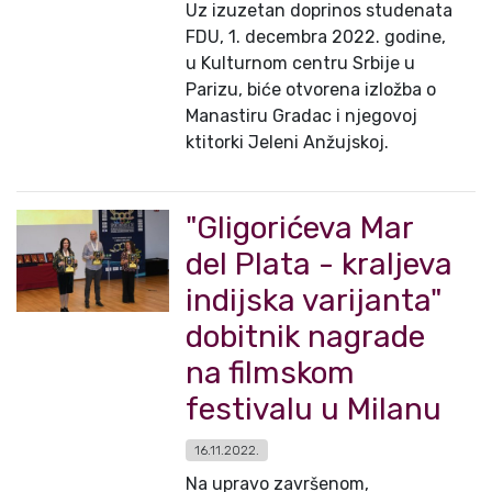
Uz izuzetan doprinos studenata
FDU, 1. decembra 2022. godine,
u Kulturnom centru Srbije u
Parizu, biće otvorena izložba o
Manastiru Gradac i njegovoj
ktitorki Jeleni Anžujskoj.
"Gligorićeva Mar
del Plata - kraljeva
indijska varijanta"
dobitnik nagrade
na filmskom
festivalu u Milanu
16.11.2022.
Na upravo završenom,