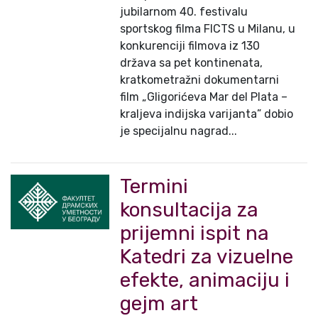
jubilarnom 40. festivalu
sportskog filma FICTS u Milanu, u
konkurenciji filmova iz 130
država sa pet kontinenata,
kratkometražni dokumentarni
film „Gligorićeva Mar del Plata –
kraljeva indijska varijanta” dobio
je specijalnu nagrad...
Termini
konsultacija za
prijemni ispit na
Katedri za vizuelne
efekte, animaciju i
gejm art