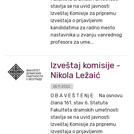
stavlja se na uvid javnosti
Izveštaj Komisije za pripremu
izveštaja o prijavljenim
kandidatima za radno mesto
nastavnika u zvanju vanrednog
profesora za ume...
Izveštaj komisije -
Nikola Ležaić
25.11.2022.
O B A V E Š T E Nj E Na osnovu
člana 161. stav 6. Statuta
Fakulteta dramskih umetnosti
stavlja se na uvid javnosti
Izveštaj Komisije za pripremu
izveštaja o prijavljenim