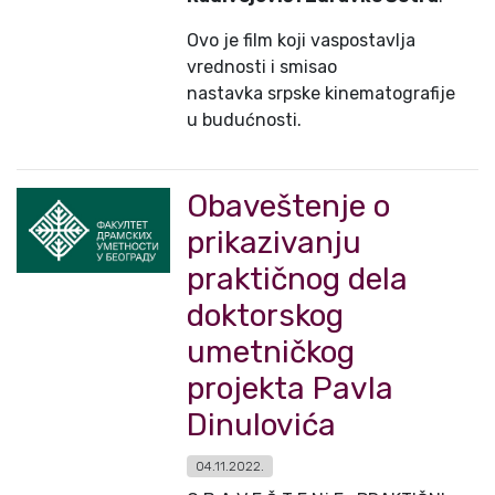
Ovo je film koji vaspostavlja
vrednosti i smisao
nastavka srpske kinematografije
u budućnosti.
Obaveštenje o
prikazivanju
praktičnog dela
doktorskog
umetničkog
projekta Pavla
Dinulovića
04.11.2022.