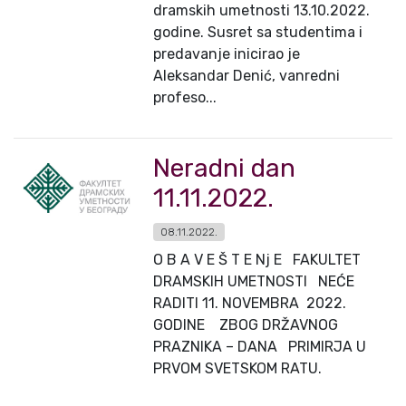
dramskih umetnosti 13.10.2022.
godine. Susret sa studentima i
predavanje inicirao je
Aleksandar Denić, vanredni
profeso...
Neradni dan
11.11.2022.
08.11.2022.
O B A V E Š T E Nj E FAKULTET
DRAMSKIH UMETNOSTI NEĆE
RADITI 11. NOVEMBRA 2022.
GODINE ZBOG DRŽAVNOG
PRAZNIKA – DANA PRIMIRJA U
PRVOM SVETSKOM RATU.