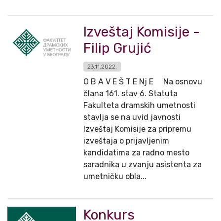
Izveštaj Komisije -
Filip Grujić
23.11.2022.
O B A V E Š T E Nj E Na osnovu
člana 161. stav 6. Statuta
Fakulteta dramskih umetnosti
stavlja se na uvid javnosti
Izveštaj Komisije za pripremu
izveštaja o prijavljenim
kandidatima za radno mesto
saradnika u zvanju asistenta za
umetničku obla...
Konkurs