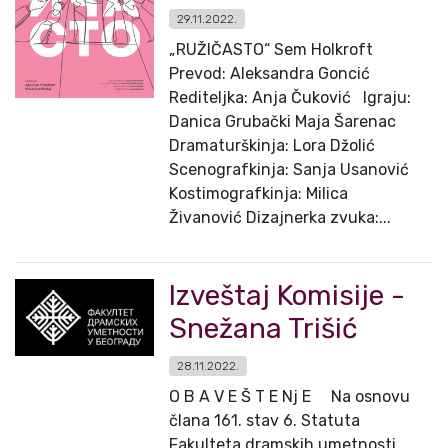
29.11.2022.
„RUŽIČASTO“ Sem Holkroft
Prevod: Aleksandra Goncić
Rediteljka: Anja Čuković Igraju:
Danica Grubački Maja Šarenac
Dramaturškinja: Lora Džolić
Scenografkinja: Sanja Usanović
Kostimografkinja: Milica
Živanović Dizajnerka zvuka:...
Izveštaj Komisije -
Snežana Trišić
28.11.2022.
O B A V E Š T E Nj E Na osnovu
člana 161. stav 6. Statuta
Fakulteta dramskih umetnosti