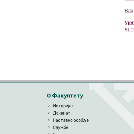
Вла
Vje
SLO
О Факултету
Историјат
Деканат
Наставно особље
Службе