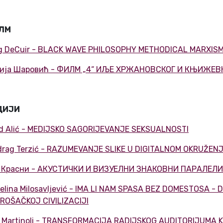
ЛМ
g DeCuir - BLACK WAVE PHILOSOPHY METHODICAL MARXIS
ија Шаровић - ФИЛМ „4“ ИЉЕ ХРЖАНОВСКОГ И КЊИЖЕ
ДИЈИ
d Alić - MEDIJSKO SAGORIJEVANJE SEKSUALNOSTI
drag Terzić - RAZUMEVANJE SLIKE U DIGITALNOM OKRUŽEN
 Красни - АКУСТИЧКИ И ВИЗУЕЛНИ ЗНАКОВНИ ПАРАЛЕЛ
elina Milosavljević - IMA LI NAM SPASA BEZ DOMESTOSA -
ROŠAČKOJ CIVILIZACIJI
 Martinoli - TRANSFORMACIJA RADIJSKOG AUDITORIJUMA