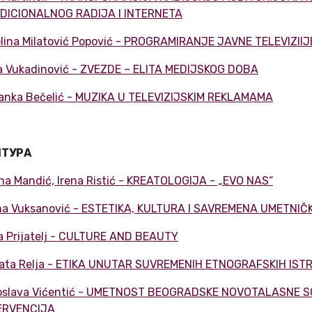
DICIONALNOG RADIJA I INTERNETA
olina Milatović Popović - PROGRAMIRANJE JAVNE TELEVIZI
a Vukadinović - ZVEZDE – ELITA MEDIJSKOG DOBA
anka Bečelić - MUZIKA U TELEVIZIJSKIM REKLAMAMA
ЛТУРА
ana Mandić, Irena Ristić - KREATOLOGIJA - „EVO NAS“
na Vuksanović - ESTETIKA, KULTURA I SAVREMENA UMETNI
ka Prijatelj - CULTURE AND BEAUTY
ata Relja - ETIKA UNUTAR SUVREMENIH ETNOGRAFSKIH ISTR
oslava Vićentić - UMETNOST BEOGRADSKE NOVOTALASNE 
ERVENCIJA