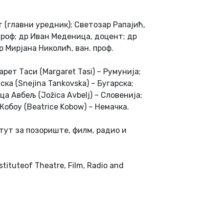
(главни уредник); Светозар Рапајић,
проф; др Иван Меденица, доцент; др
р Мирјана Николић, ван. проф.
т Таси (Margaret Tasi) – Румунија;
ка (Snejina Tankovska) – Бугарска;
ца Авбељ (Jožica Avbelj) – Словенија;
Кобоу (Beatrice Kobow) – Немачка.
ут за позориште, филм, радио и
tituteof Theatre, Film, Radio and