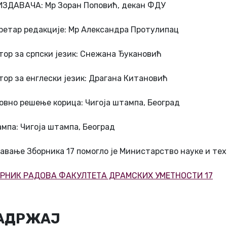
ИЗДАВАЧА: Мр Зоран Поповић, декан ФДУ
ретар редакције: Мр Александра Протулипац
тор за српски језик: Снежана Ђукановић
тор за енглески језик: Драгана Китановић
овно решење корица: Чигоја штампа, Београд
мпа: Чигоја штампа, Београд
авање Зборника 17 помогло је Министарство науке и тех
РНИК РАДОВА ФАКУЛТЕТА ДРАМСКИХ УМЕТНОСТИ 1
7
АДРЖАЈ