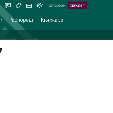
Language:
Српски
и
Распореди
Књижара
7