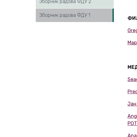
Зборник радова ФДУ 2
Зборник радова ФДУ 1
ФИ
Gre
Мар
МЕ
Sea
Pre
Јан
Ang
POT
Ana