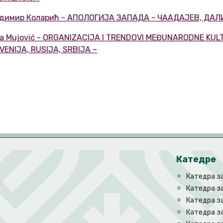
димир Коларић - АПОЛОГИЈА ЗАПАДА - ЧААДАЈЕВ, ДАЛ
ra Mujović - ORGANIZACIJA I TRENDOVI MEĐUNARODNE KU
VENIJA, RUSIJA, SRBIJA –
Катедре
Катедра з
Катедра з
Катедра з
Катедра за