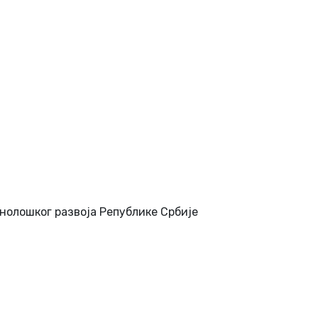
нолошког развоја Републике Србијe