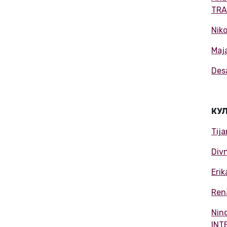
TRA
Nik
Maj
Des
КУ
Tij
Div
Eri
Ren
Nin
INT