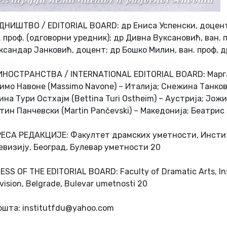
ДНИШТВО / EDITORIAL BOARD: др Ениса Успенски, доцент 
. проф. (одговорни уредник); др Дивна Вуксановић, ван. 
ксандар Јанковић, доцент; др Бошко Милин, ван. проф, д
ИНОСТРАНСТВА / INTERNATIONAL EDITORIAL BOARD: Маргаре
имо Навоне (Massimo Navone) – Италија; Снежина Танковс
ина Тури Остхајм (Bettina Turi Ostheim) – Аустрија; Јожи
тин Панчевски (Mаrtin Pančevski) – Македонија; Беатрис 
ЕСА РЕДАКЦИЈЕ: Факултет драмских уметности, Инстит
евизију, Београд, Булевар уметности 20
ESS OF THE EDITORIAL BOARD: Faculty of Dramatic Arts, Ins
vision, Belgrade, Bulevar umetnosti 20
ошта: institutfdu@yahoo.com