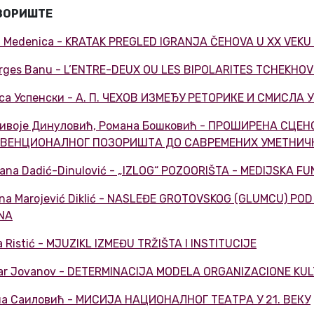
ЗОРИШТЕ
n Medenica - KRATAK PREGLED IGRANJA ČEHOVA U XX VEKU
rges Banu - L’ENTRE-DEUX OU LES BIPOLARITES TCHEKHO
са Успенски - А. П. ЧЕХОВ ИЗМЕЂУ РЕТОРИКЕ И СМИСЛА
ивоје Динуловић, Романа Бошковић - ПРОШИРЕНА СЦЕ
ВЕНЦИОНАЛНОГ ПОЗОРИШТА ДО САВРЕМЕНИХ УМЕТНИЧ
jana Dadić-Dinulović - „IZLOG“ POZOORIŠTA - MEDIJSKA 
ana Marojević Diklić - NASLEĐE GROTOVSKOG (GLUMCU) POD
INA
a Ristić - MJUZIKL IZMEĐU TRŽIŠTA I INSTITUCIJE
ar Jovanov - DETERMINACIJA MODELA ORGANIZACIONE KU
а Саиловић - MИСИЈА НАЦИОНАЛНОГ ТЕАТРА У 21. ВЕКУ