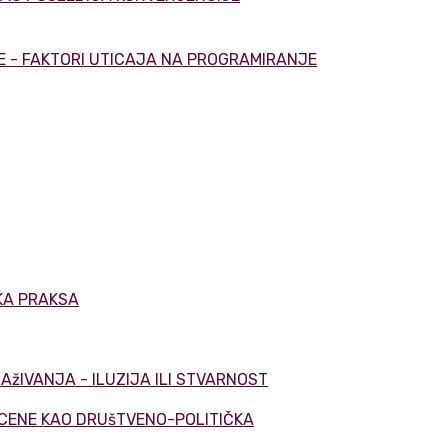
IJE - FAKTORI UTICAJA NA PROGRAMIRANJE
ČKA PRAKSA
AžIVANJA - ILUZIJA ILI STVARNOST
SCENE KAO DRUšTVENO-POLITIČKA