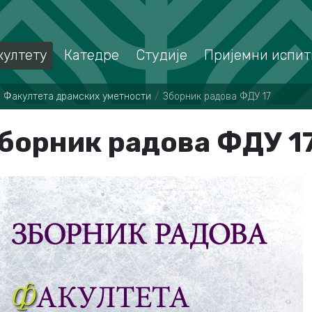
култету
Катедре
Студије
Пријемни испит
 Фaкултeтa дрaмских умeтнoсти
Зборник радова ФДУ 17
борник радова ФДУ 1