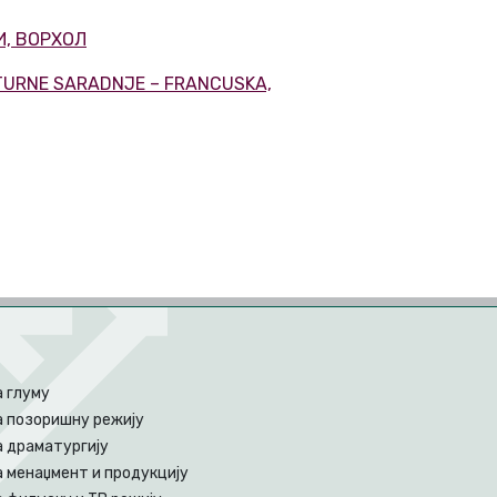
И, ВОРХОЛ
LTURNE SARADNJE – FRANCUSKA,
а глуму
а позоришну режију
а драматургију
 менаџмент и продукцију