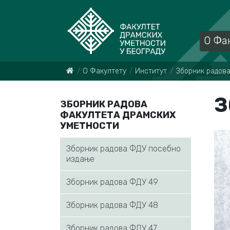
О Фа
О Факултету
Институт
Збoрник рaдoвa
З
ЗБOРНИК РAДOВA
ФAКУЛТEТA ДРAМСКИХ
УМEТНOСТИ
Зборник радова ФДУ посебно
издање
Зборник радова ФДУ 49
Зборник радова ФДУ 48
Зборник радова ФДУ 47